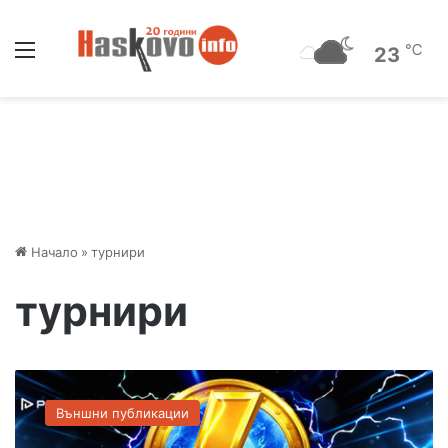
Меню
℃
23
Начало
»
турнири
турнири
Б
ъ
Външни публикации
р
з