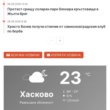
08.08.2026 10:42
ч
Протест срещу соларен парк блокира кръстовище в
и
Жълти бряг
ч
о
08.08.2026 8:38
с
Христо Бонев получи отличие от симеоновградския клуб
и
по борба
с
д
П
С
ъ
р
л
р
е
е
ВСИЧКИ НОВИНИ
ИЗПРАТИ НОВИНА
в
е
д
д
н
и
в
23
к
℃
ш
а
о
л
н
щ
а
а
Хасково
36º - 22º
с
с
57%
1.22 km/h
Разкъсана облачност
т
т
р
р