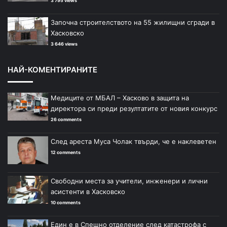
3 795 views
Започна строителството на 55 жилищни сгради в
Хасковско
3 646 views
НАЙ-КОМЕНТИРАНИТЕ
Медиците от МБАЛ – Хасково в защита на
директора си преди резултатите от новия конкурс
26 comments
След ареста Муса Чолак твърди, че е наклеветен
12 comments
Свободни места за учители, инженери и лични
асистенти в Хасковско
10 comments
Един е в Спешно отделение след катастрофа с