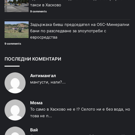
такси в Хасково
9 comments
Задържаха бивш председател на ОбС-Минерални
бани по разследване за злоупотреби с
евросредства
9 comments
ПОСЛЕДНИ КОМЕНТАРИ
Антимангал
мангусти, нали?...
Мома
То само в Хасково не е !? Селото ни е без вода, но
това не п...
Вай