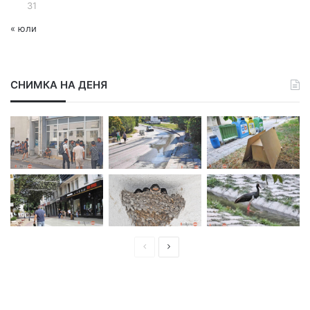
31
« юли
СНИМКА НА ДЕНЯ
П
С
р
л
е
е
д
д