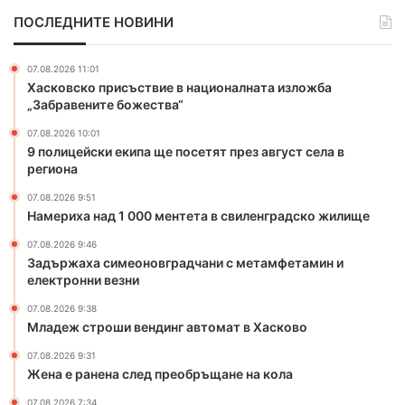
е
1
ПОСЛЕДНИТЕ НОВИНИ
к
0
и
0
п
0
07.08.2026 11:01
а
м
Хасковско присъствие в националната изложба
щ
е
„Забравените божества“
е
н
07.08.2026 10:01
п
т
9 полицейски екипа ще посетят през август села в
о
е
региона
с
т
е
а
07.08.2026 9:51
т
в
Намериха над 1 000 ментета в свиленградско жилище
я
с
07.08.2026 9:46
т
в
Задържаха симеоновградчани с метамфетамин и
п
и
електронни везни
р
л
е
е
07.08.2026 9:38
Младеж строши вендинг автомат в Хасково
з
н
а
г
07.08.2026 9:31
в
р
Жена е ранена след преобръщане на кола
г
а
у
д
07.08.2026 7:34