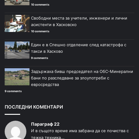
10 comments
Свободни места за учители, инженери и лични
асистенти в Хасковско
10 comments
Един е в Спешно отделение след катастрофа с
такси в Хасково
9 comments
Задържаха бивш председател на ОбС-Минерални
бани по разследване за злоупотреби с
евросредства
9 comments
ПОСЛЕДНИ КОМЕНТАРИ
Параграф 22
И в същото време има забрана да се почиства с
тежка техника...