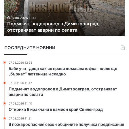
х
р
а
о
8
о
и
п
07.08.2026 11:40
Откриха 8 иракчани в камион край Свиленград
р
а
а
с
к
н
ПОСЛЕДНИТЕ НОВИНИ
ч
и
а
я
н
с
07.08.2026 12:38
и
е
Баби учат деца как се прави домашна юфка, после ще
в
з
„бъркат“ лютеница и сладко
к
о
07.08.2026 11:47
а
н
Подменят водопровод в Димитровград, отстраняват
м
о
аварии по селата
и
б
о
щ
07.08.2026 11:40
н
и
Откриха 8 иракчани в камион край Свиленград
к
н
07.08.2026 11:21
р
и
В пожароопасния сезон общините получиха предписания
а
т