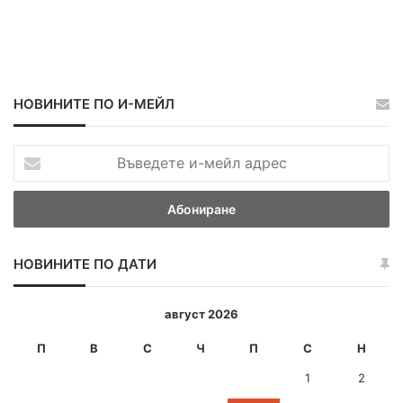
е
т
и
щ
а
НОВИНИТЕ ПО И-МЕЙЛ
В
ъ
в
е
д
е
НОВИНИТЕ ПО ДАТИ
т
е
и
август 2026
-
м
П
В
С
Ч
П
С
Н
е
1
2
й
л