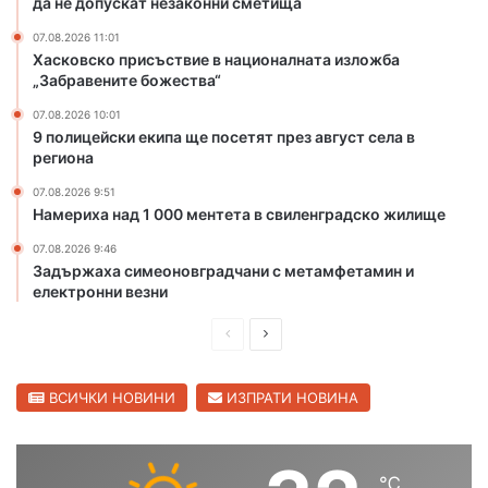
да не допускат незаконни сметища
й
е
С
п
07.08.2026 11:01
Хасковско присъствие в националната изложба
в
о
„Забравените божества“
и
л
л
у
07.08.2026 10:01
е
ч
9 полицейски екипа ще посетят през август села в
н
и
региона
г
х
07.08.2026 9:51
р
а
Намериха над 1 000 ментета в свиленградско жилище
а
п
д
р
07.08.2026 9:46
е
Задържаха симеоновградчани с метамфетамин и
д
електронни везни
п
П
С
и
с
р
л
а
е
е
ВСИЧКИ НОВИНИ
ИЗПРАТИ НОВИНА
н
д
д
и
я
и
в
д
℃
ш
а