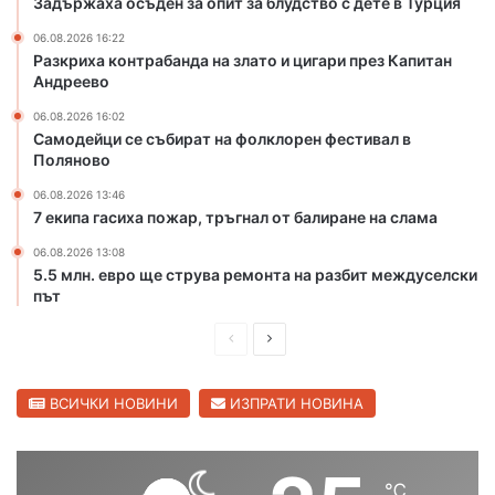
Задържаха осъден за опит за блудство с дете в Турция
о
и
т
ц
06.08.2026 16:22
Разкриха контрабанда на злато и цигари през Капитан
о
и
Андреево
н
г
а
а
06.08.2026 16:02
р
р
Самодейци се събират на фолклорен фестивал в
е
и
Поляново
к
п
06.08.2026 13:46
а
р
7 екипа гасиха пожар, тръгнал от балиране на слама
М
е
а
з
06.08.2026 13:08
р
К
5.5 млн. евро ще струва ремонта на разбит междуселски
и
а
път
ц
п
а
П
С
и
в
т
р
л
С
а
е
е
ВСИЧКИ НОВИНИ
ИЗПРАТИ НОВИНА
в
н
и
д
д
А
л
н
и
в
е
д
℃
ш
а