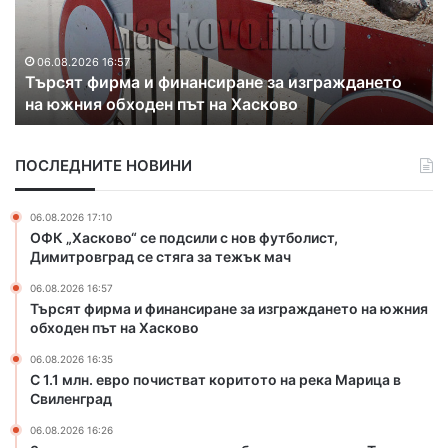
И
л
и
в
н
х
а
.
а
06.08.2026 16:35
й
С 1.1 млн. евро почистват коритото на река
е
к
л
Марица в Свиленград
в
о
о
р
н
в
о
т
г
ПОСЛЕДНИТЕ НОВИНИ
п
р
р
о
а
а
ч
б
06.08.2026 17:10
д
и
а
ОФК „Хасково“ се подсили с нов футболист,
“
с
н
Димитровград се стяга за тежък мач
т
д
06.08.2026 16:57
в
а
Търсят фирма и финансиране за изграждането на южния
а
н
обходен път на Хасково
т
а
к
з
06.08.2026 16:35
о
л
С 1.1 млн. евро почистват коритото на река Марица в
р
Свиленград
а
и
т
06.08.2026 16:26
т
о