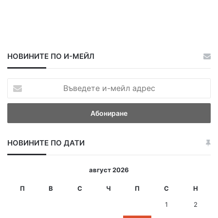
НОВИНИТЕ ПО И-МЕЙЛ
В
ъ
в
е
д
е
НОВИНИТЕ ПО ДАТИ
т
е
и
август 2026
-
м
П
В
С
Ч
П
С
Н
е
1
2
й
л