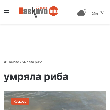
Меню
℃
25
Начало
»
умряла риба
умряла риба
С
и
Хасково
г
н