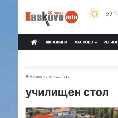
27
НАЧАЛО
НОВИНИ
ХАСКОВО
РЕГИО
Начало
»
училищен стол
училищен стол
Н
а