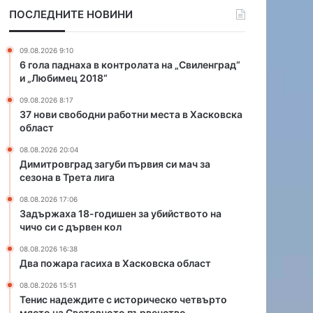
н
г
ПОСЛЕДНИТЕ НОВИНИ
и
о
р
д
а
и
09.08.2026 9:10
б
ш
6 гола паднаха в контролата на „Свиленград“
о
е
и „Любимец 2018“
т
н
09.08.2026 8:17
н
з
37 нови свободни работни места в Хасковска
и
а
област
м
у
е
б
08.08.2026 20:04
с
и
Димитровград загуби първия си мач за
сезона в Трета лига
т
й
а
с
08.08.2026 17:06
в
т
Задържаха 18-годишен за убийството на
Х
в
чичо си с дървен кол
а
о
08.08.2026 16:38
с
т
Два пожара гасиха в Хасковска област
к
о
о
н
08.08.2026 15:51
в
а
Тенис надеждите с историческо четвърто
с
ч
място на Световното първенство