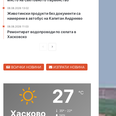
к
и
08.08.2026 13:02
а
ч
Животински продукти без документи са
о
о
намерени в автобус на Капитан Андреево
б
с
л
и
08.08.2026 11:03
а
с
Ремонтират водопроводи по селата в
Хасковско
с
д
т
ъ
П
С
р
в
р
л
е
е
е
н
ВСИЧКИ НОВИНИ
ИЗПРАТИ НОВИНА
д
д
к
о
и
в
л
ш
а
27
н
щ
℃
а
а
с
с
Хасково
35º - 22º
т
т
56%