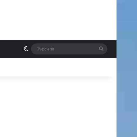
Switch skin
Търси
И
за