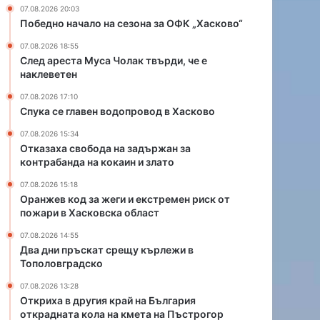
д
и
07.08.2026 20:03
о
и
Победно начало на сезона за ОФК „Хасково“
п
е
07.08.2026 18:55
р
к
След ареста Муса Чолак твърди, че е
о
с
наклеветен
в
т
о
р
07.08.2026 17:10
д
е
Спука се главен водопровод в Хасково
в
м
07.08.2026 15:34
Х
е
Отказаха свобода на задържан за
а
н
контрабанда на кокаин и злато
с
р
к
и
07.08.2026 15:18
о
Оранжев код за жеги и екстремен риск от
с
пожари в Хасковска област
в
к
о
о
07.08.2026 14:55
т
Два дни пръскат срещу кърлежи в
п
Тополовградско
о
07.08.2026 13:28
ж
Откриха в другия край на България
а
открадната кола на кмета на Пъстрогор
р