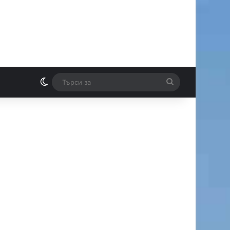
Switch skin
Търси
И
за