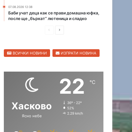
и
07.08.2026 12:38
в
Баби учат деца как се прави домашна юфка,
Х
после ще „бъркат“ лютеница и сладко
а
П
С
с
к
р
л
о
е
е
в
ВСИЧКИ НОВИНИ
ИЗПРАТИ НОВИНА
д
д
с
к
и
в
а
ш
а
о
22
н
щ
б
℃
л
а
а
а
с
с
с
Хасково
36º - 22º
т
т
т
52%
р
р
2.29 km/h
Ясно небе
а
а
н
н