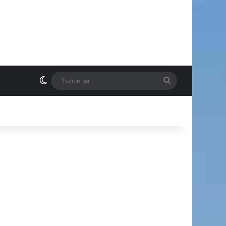
Switch skin
Търси
И
за