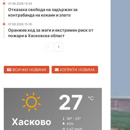
07.08.2026 15:34
1
и
Отказаха свобода на задържан за
0
т
контрабанда на кокаин и злато
0
е
-
н
07.08.2026 15:18
г
а
Оранжев код за жеги и екстремен риск от
о
С
пожари в Хасковска област
д
в
П
С
и
и
ш
л
р
л
е
е
е
е
н
н
ВСИЧКИ НОВИНИ
ИЗПРАТИ НОВИНА
д
д
ю
г
б
р
и
в
и
а
ш
а
л
д
27
н
щ
е
℃
й
а
а
с
с
Хасково
36º - 25º
т
т
45%
р
р
5.47 km/h