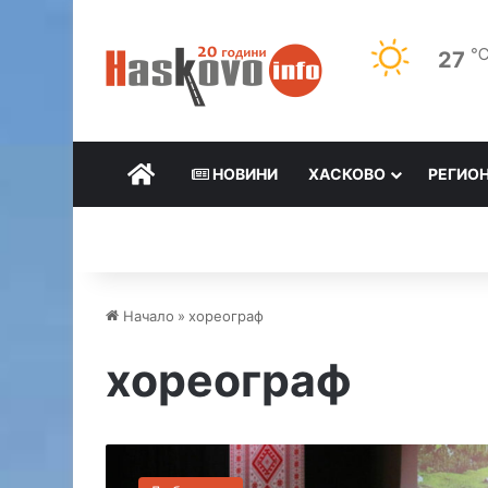
27
НАЧАЛО
НОВИНИ
ХАСКОВО
РЕГИО
Начало
»
хореограф
хореограф
Х
а