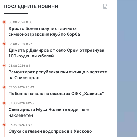
о
п
ПОСЛЕДНИТЕ НОВИНИ
в
у
о
б
т
л
08.08.2026 8:38
с
и
Христо Бонев получи отличие от
е
к
симеоновградския клуб по борба
л
а
08.08.2026 8:26
о
н
Димитър Демиров от село Срем отпразнува
С
с
100-годишен юбилей
р
к
е
и
08.08.2026 8:11
м
п
Ремонтират републикански пътища в чертите
на Свиленград
о
ъ
т
т
07.08.2026 20:03
п
и
Победно начало на сезона за ОФК „Хасково“
р
щ
а
а
07.08.2026 18:55
След ареста Муса Чолак твърди, че е
з
в
наклеветен
н
ч
у
е
07.08.2026 17:10
в
р
Спука се главен водопровод в Хасково
а
т