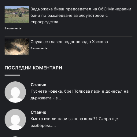
Задържаха бивш председател на ОбС-Минерални
бани по разследване за злоупотреби с
евросредства
9 comments
Спука се главен водопровод в Хасково
8 comments
ПОСЛЕДНИ КОМЕНТАРИ
Станчо
Пуснете човека, бре! Толкова пари е донесъл на
дьржавата - з...
Станчо
Кмета взе ли пари за нова кола?? Скоро ще
разберем.....