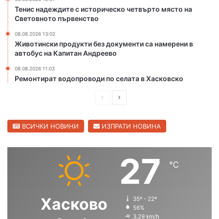
о
т
Тенис надеждите с историческо четвърто място на
н
Световното първенство
а
08.08.2026 13:02
ч
Животински продукти без документи са намерени в
и
автобус на Капитан Андреево
ч
о
08.08.2026 11:03
с
Ремонтират водопроводи по селата в Хасковско
и
с
П
С
д
р
л
ъ
е
е
ВСИЧКИ НОВИНИ
ИЗПРАТИ НОВИНА
р
в
д
д
е
и
в
27
н
℃
ш
а
к
о
н
щ
л
а
а
Хасково
35º - 22º
с
с
56%
3.29 km/h