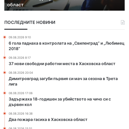
с
с дървен кол
1
г
т
8
а
и
-
с
в
ПОСЛЕДНИТЕ НОВИНИ
г
и
а
о
х
л
д
а
в
09.08.2026 9:10
и
в
Х
6 гола паднаха в контролата на „Свиленград“ и „Любимец
ш
Х
ъ
2018“
е
а
р
09.08.2026 8:17
н
с
в
37 нови свободни работни места в Хасковска област
з
к
а
а
о
т
08.08.2026 20:04
у
в
Димитровград загуби първия си мач за сезона в Трета
и
б
с
лига
я
и
к
08.08.2026 17:06
й
а
Задържаха 18-годишен за убийството на чичо си с
с
о
дървен кол
т
б
в
л
08.08.2026 16:38
Два пожара гасиха в Хасковска област
о
а
т
с
08.08.2026 15:51