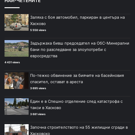
НАЙ-ЧЕТЕНИТЕ
Заляха с боя автомобил, паркиран в центъра на
Хасково
5 558 views
Задържаха бивш председател на ОбС-Минерални
бани по разследване за злоупотреби с
евросредства
4 431 views
По-тежко обвинение за биячите на басейновия
спасител, остават в ареста
3 695 views
Един е в Спешно отделение след катастрофа с
такси в Хасково
3 681 views
Започна строителството на 55 жилищни сгради в
Хасковско