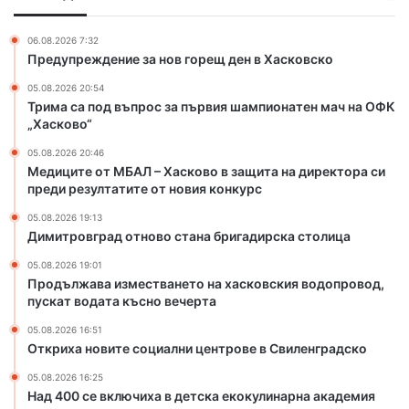
д
р
Л
е
о
–
н
06.08.2026 7:32
с
Х
Предупреждение за нов горещ ден в Хасковско
к
з
а
о
05.08.2026 20:54
а
с
н
Трима са под въпрос за първия шампионатен мач на ОФК
п
к
к
„Хасково“
ъ
о
у
р
в
05.08.2026 20:46
р
в
о
Медиците от МБАЛ – Хасково в защита на директора си
с
и
в
преди резултатите от новия конкурс
я
з
05.08.2026 19:13
ш
а
Димитровград отново стана бригадирска столица
а
щ
м
и
05.08.2026 19:01
п
т
Продължава изместването на хасковския водопровод,
пускат водата късно вечерта
и
а
о
н
05.08.2026 16:51
н
а
Откриха новите социални центрове в Свиленградско
а
д
т
и
05.08.2026 16:25
Над 400 се включиха в детска екокулинарна академия
е
р