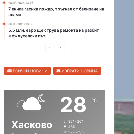
06.08.2026 13:46
н
р
7 екипа гасиха пожар, тръгнал от балиране на
а
и
слама
ю
ц
ж
06.08.2026 13:08
а
5.5 млн. евро ще струва ремонта на разбит
н
в
междуселски път
и
С
я
в
П
С
о
и
б
р
л
л
х
е
е
е
о
н
ВСИЧКИ НОВИНИ
ИЗПРАТИ НОВИНА
д
д
д
г
е
и
в
р
н
а
ш
а
п
д
28
н
щ
ъ
℃
т
а
а
н
с
с
а
Хасково
35º - 20º
т
т
Х
48%
а
р
р
1.77 km/h