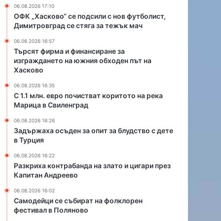
а
и
06.08.2026 17:10
н
с
ОФК „Хасково“ се подсили с нов футболист,
с
т
Димитровград се стяга за тежък мач
и
в
06.08.2026 16:57
р
а
Търсят фирма и финансиране за
а
т
изграждането на южния обходен път на
н
к
Хасково
е
о
з
р
06.08.2026 16:35
С 1.1 млн. евро почистват коритото на река
а
и
Марица в Свиленград
и
т
з
о
06.08.2026 16:26
г
т
Задържаха осъден за опит за блудство с дете
р
о
в Турция
а
н
06.08.2026 16:22
ж
а
Разкриха контрабанда на злато и цигари през
д
р
Капитан Андреево
а
е
н
к
06.08.2026 16:02
е
а
Самодейци се събират на фолклорен
т
фестивал в Поляново
М
о
а