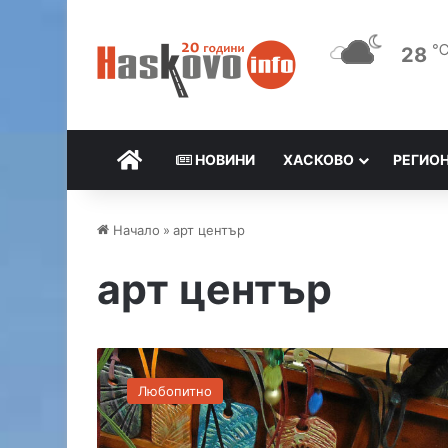
28
НАЧАЛО
НОВИНИ
ХАСКОВО
РЕГИО
Начало
»
арт център
арт център
Н
о
Любопитно
в
А
р