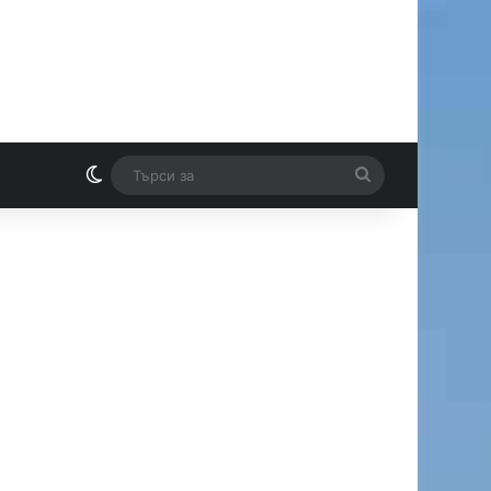
Switch skin
Търси
И
за