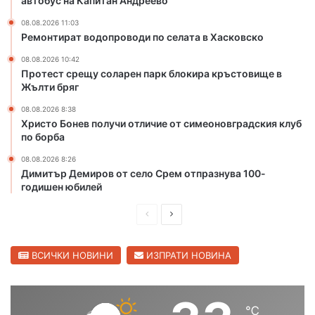
автобус на Капитан Андреево
ч
е
08.08.2026 11:03
Ремонтират водопроводи по селата в Хасковско
т
в
08.08.2026 10:42
ъ
Протест срещу соларен парк блокира кръстовище в
р
Жълти бряг
т
08.08.2026 8:38
о
Христо Бонев получи отличие от симеоновградския клуб
м
по борба
я
с
08.08.2026 8:26
т
Димитър Демиров от село Срем отпразнува 100-
о
годишен юбилей
н
а
П
С
С
р
л
в
е
е
ВСИЧКИ НОВИНИ
ИЗПРАТИ НОВИНА
е
т
д
д
о
и
в
в
℃
ш
а