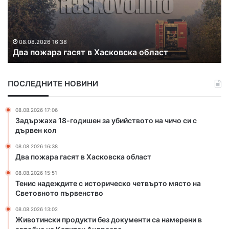
„
„
н
У
У
а
з
з
д
08.08.2026 15:51
у
у
Тенис надеждите с историческо четвърто място
е
н
н
на Световното първенство
ж
д
д
д
ж
ж
и
о
о
ПОСЛЕДНИТЕ НОВИНИ
т
в
в
е
о
о
с
“
08.08.2026 17:06
“
и
Задържаха 18-годишен за убийството на чичо си с
с
дървен кол
т
08.08.2026 16:38
о
Два пожара гасят в Хасковска област
р
и
08.08.2026 15:51
ч
Тенис надеждите с историческо четвърто място на
е
Световното първенство
с
08.08.2026 13:02
к
Животински продукти без документи са намерени в
о