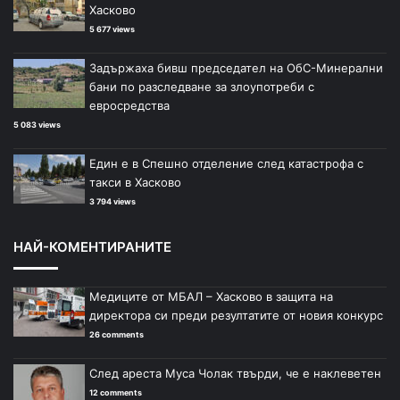
Хасково
5 677 views
Задържаха бивш председател на ОбС-Минерални
бани по разследване за злоупотреби с
евросредства
5 083 views
Един е в Спешно отделение след катастрофа с
такси в Хасково
3 794 views
НАЙ-КОМЕНТИРАНИТЕ
Медиците от МБАЛ – Хасково в защита на
директора си преди резултатите от новия конкурс
26 comments
След ареста Муса Чолак твърди, че е наклеветен
12 comments