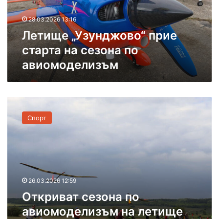
„
л
“
У
е
28.03.2026 13:16
з
т
Летище „Узунджово“ прие
у
и
н
щ
старта на сезона по
д
е
авиомоделизъм
ж
„
о
У
в
з
о
у
О
“
н
т
п
д
Спорт
к
р
ж
р
и
о
и
е
в
в
с
о
а
т
“
т
а
26.03.2026 12:59
с
р
Откриват сезона по
е
т
з
а
авиомоделизъм на летище
о
н