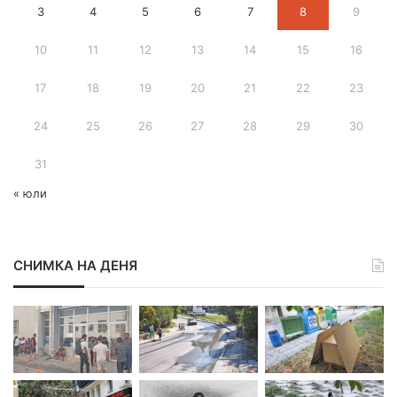
3
4
5
6
7
8
9
а
д
10
11
12
13
14
15
16
р
е
с
17
18
19
20
21
22
23
24
25
26
27
28
29
30
31
« юли
СНИМКА НА ДЕНЯ