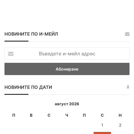
НОВИНИТЕ ПО И-МЕЙЛ
В
ъ
в
е
д
е
НОВИНИТЕ ПО ДАТИ
т
е
и
август 2026
-
м
П
В
С
Ч
П
С
Н
е
1
2
й
л