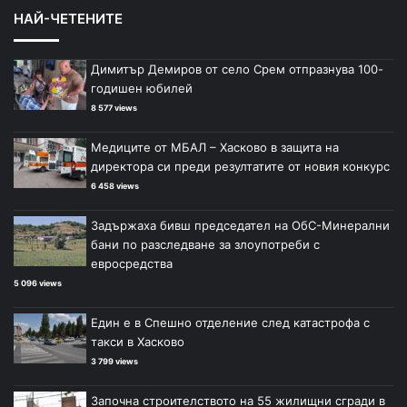
НАЙ-ЧЕТЕНИТЕ
Димитър Демиров от село Срем отпразнува 100-
годишен юбилей
8 577 views
Медиците от МБАЛ – Хасково в защита на
директора си преди резултатите от новия конкурс
6 458 views
Задържаха бивш председател на ОбС-Минерални
бани по разследване за злоупотреби с
евросредства
5 096 views
Един е в Спешно отделение след катастрофа с
такси в Хасково
3 799 views
Започна строителството на 55 жилищни сгради в