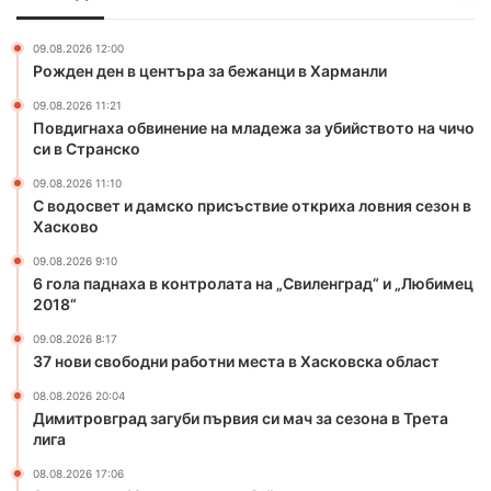
о
и
с
в
н
к
г
09.08.2026 12:00
е
о
Рожден ден в центъра за бежанци в Харманли
р
н
п
а
09.08.2026 11:21
и
р
д
Повдигнаха обвинение на младежа за убийството на чичо
е
и
си в Странско
н
с
а
ъ
09.08.2026 11:10
м
с
С водосвет и дамско присъствие откриха ловния сезон в
л
т
Хасково
а
в
09.08.2026 9:10
д
и
6 гола паднаха в контролата на „Свиленград“ и „Любимец
е
е
2018“
ж
о
а
т
09.08.2026 8:17
37 нови свободни работни места в Хасковска област
з
к
а
р
08.08.2026 20:04
у
и
Димитровград загуби първия си мач за сезона в Трета
б
х
лига
и
а
08.08.2026 17:06
й
л