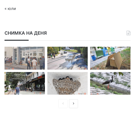
« юли
СНИМКА НА ДЕНЯ
П
С
р
л
е
е
д
д