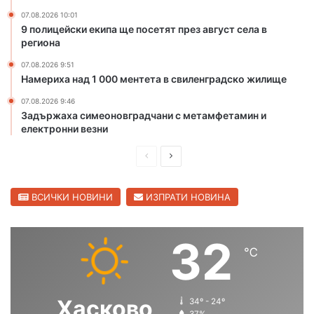
д
л
07.08.2026 10:01
,
е
9 полицейски екипа ще посетят през август села в
о
н
региона
т
г
07.08.2026 9:51
с
р
Намериха над 1 000 ментета в свиленградско жилище
т
а
р
д
07.08.2026 9:46
а
Задържаха симеоновградчани с метамфетамин и
н
електронни везни
я
в
П
С
а
р
л
т
е
е
ВСИЧКИ НОВИНИ
ИЗПРАТИ НОВИНА
а
в
д
д
а
и
в
32
р
℃
ш
а
и
и
н
щ
п
а
а
Хасково
34º - 24º
о
с
с