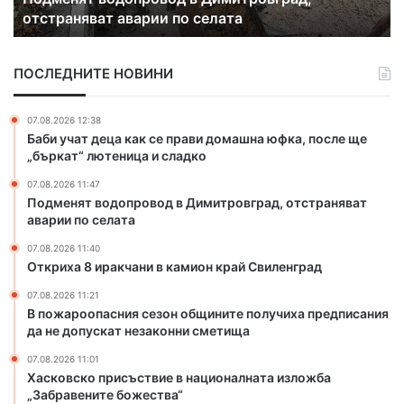
с
отстраняват аварии по селата
о
р
т
д
а
о
к
ПОСЛЕДНИТЕ НОВИНИ
п
ч
р
а
о
н
07.08.2026 12:38
в
и
Баби учат деца как се прави домашна юфка, после ще
о
в
„бъркат“ лютеница и сладко
д
к
07.08.2026 11:47
в
а
Подменят водопровод в Димитровград, отстраняват
Д
м
аварии по селата
и
и
м
о
07.08.2026 11:40
и
н
Откриха 8 иракчани в камион край Свиленград
т
к
07.08.2026 11:21
р
р
В пожароопасния сезон общините получиха предписания
о
а
да не допускат незаконни сметища
в
й
г
С
07.08.2026 11:01
Хасковско присъствие в националната изложба
р
в
„Забравените божества“
а
и