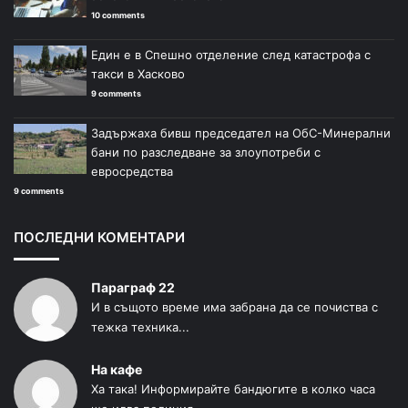
10 comments
Един е в Спешно отделение след катастрофа с
такси в Хасково
9 comments
Задържаха бивш председател на ОбС-Минерални
бани по разследване за злоупотреби с
евросредства
9 comments
ПОСЛЕДНИ КОМЕНТАРИ
Параграф 22
И в същото време има забрана да се почиства с
тежка техника...
На кафе
Ха така! Информирайте бандюгите в колко часа