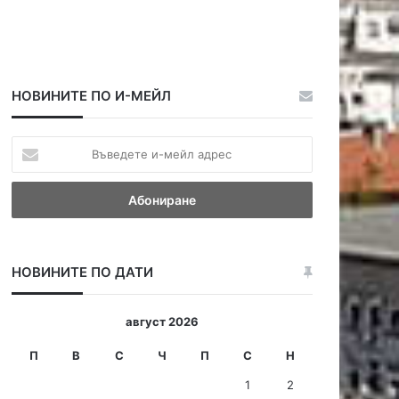
НОВИНИТЕ ПО И-МЕЙЛ
В
ъ
в
е
д
е
т
НОВИНИТЕ ПО ДАТИ
е
и
-
август 2026
м
е
П
В
С
Ч
П
С
Н
й
1
2
л