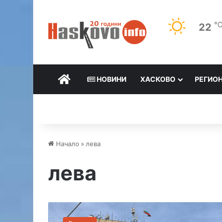
22
НАЧАЛО
НОВИНИ
ХАСКОВО
РЕГИО
Начало
»
лева
лева
К
а