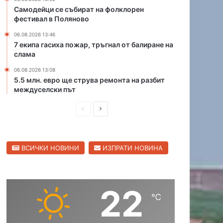
е
а
Самодейци се събират на фолклорен
т
фестивал в Поляново
М
о
а
06.08.2026 13:46
н
р
7 екипа гасиха пожар, тръгнал от балиране на
а
и
слама
ю
ц
ж
06.08.2026 13:08
а
5.5 млн. евро ще струва ремонта на разбит
н
в
междуселски път
и
С
я
в
П
С
о
и
б
р
л
л
х
е
е
е
о
н
ВСИЧКИ НОВИНИ
ИЗПРАТИ НОВИНА
д
д
д
г
е
и
в
р
н
а
ш
а
п
д
22
н
щ
ъ
℃
т
а
а
н
с
с