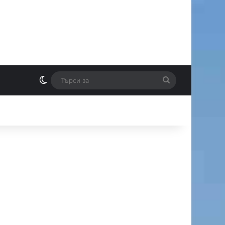
Switch skin
Търси
И
за