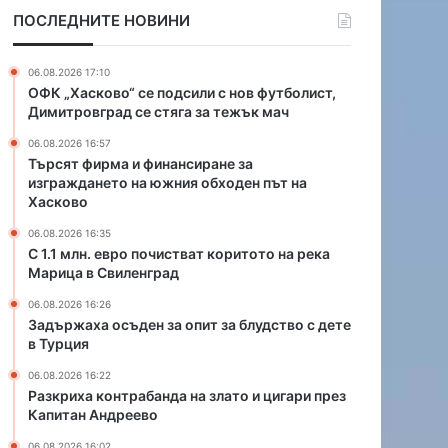
ф
п
ПОСЛЕДНИТЕ НОВИНИ
и
о
н
ч
а
и
06.08.2026 17:10
н
с
ОФК „Хасково“ се подсили с нов футболист,
с
т
Димитровград се стяга за тежък мач
и
в
06.08.2026 16:57
р
а
Търсят фирма и финансиране за
а
т
изграждането на южния обходен път на
н
к
Хасково
е
о
з
р
06.08.2026 16:35
С 1.1 млн. евро почистват коритото на река
а
и
Марица в Свиленград
и
т
з
о
06.08.2026 16:26
г
т
Задържаха осъден за опит за блудство с дете
р
о
в Турция
а
н
06.08.2026 16:22
ж
а
Разкриха контрабанда на злато и цигари през
д
р
Капитан Андреево
а
е
н
к
06.08.2026 16:02