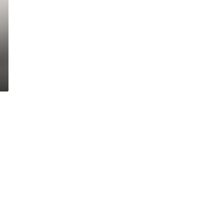
П
о
б
е
д
н
о
прави
07.08.2026 20:03
н
ще „бъркат“
Победно начало на сезона за ОФК
а
„Хасково“
ч
а
л
о
н
а
с