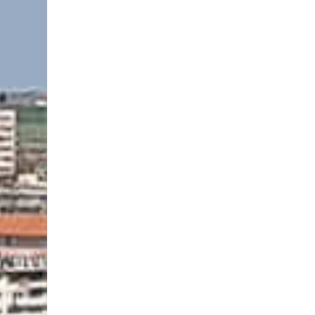
л
?
е
щ
е
„
б
ъ
р
к
а
т
“
л
ю
т
е
н
и
ц
а
и
с