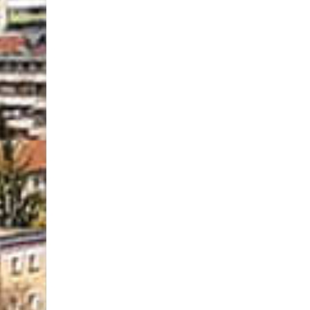
л
а
д
к
о