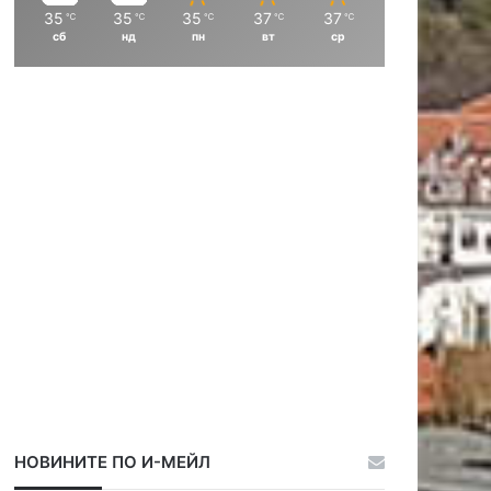
и
и
35
35
35
37
37
℃
℃
℃
℃
℃
ц
ц
сб
нд
пн
вт
ср
а
а
НОВИНИТЕ ПО И-МЕЙЛ