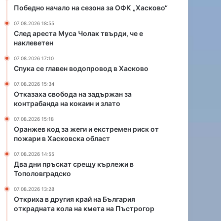
о
и
Победно начало на сезона за ОФК „Хасково“
п
е
07.08.2026 18:55
р
к
След ареста Муса Чолак твърди, че е
о
с
наклеветен
в
т
о
р
07.08.2026 17:10
д
е
Спука се главен водопровод в Хасково
в
м
07.08.2026 15:34
Х
е
Отказаха свобода на задържан за
а
н
контрабанда на кокаин и злато
с
р
к
и
07.08.2026 15:18
о
Оранжев код за жеги и екстремен риск от
с
пожари в Хасковска област
в
к
о
о
07.08.2026 14:55
т
Два дни пръскат срещу кърлежи в
п
Тополовградско
о
07.08.2026 13:28
ж
Откриха в другия край на България
а
открадната кола на кмета на Пъстрогор
р