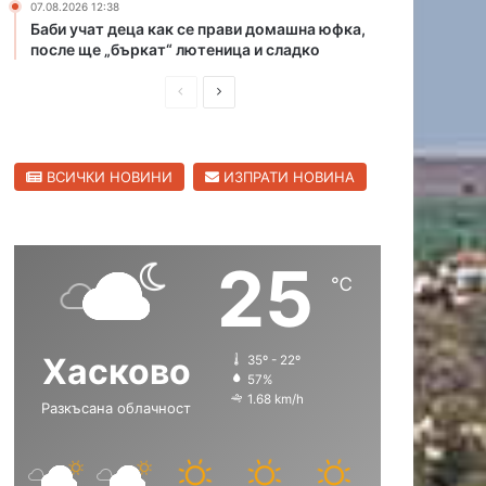
и
07.08.2026 12:38
в
Баби учат деца как се прави домашна юфка,
Х
после ще „бъркат“ лютеница и сладко
а
П
С
с
к
р
л
о
е
е
в
ВСИЧКИ НОВИНИ
ИЗПРАТИ НОВИНА
д
д
с
к
и
в
а
ш
а
о
25
н
щ
б
℃
л
а
а
а
с
с
с
Хасково
35º - 22º
т
т
т
57%
р
р
1.68 km/h
Разкъсана облачност
а
а
н
н