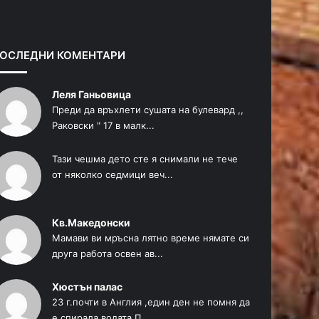
д
д
и
в
ш
а
ОСЛЕДНИ КОМЕНТАРИ
н
щ
а
а
Леля Ганьовица
с
с
Преди да връхлети сушата на булевард ,,
Раковски " 17 в малк...
т
т
р
р
Тази чешма дето сте я снимали не тече
а
а
от няколко седмици веч...
н
н
и
и
Кв.Македонски
ц
ц
Мамави ви мръсна лятно време нямате си
а
а
друга работа освен ав...
Хюстън палас
23 г.почти в Англия ,един ден не помня да
е спирала водата.П...