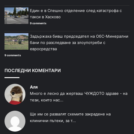
Един е в Спешно отделение след катастрофа с
такси в Хасково
9 comments
Задържаха бивш председател на ОбС-Минерални
бани по разследване за злоупотреби с
евросредства
9 comments
ПОСЛЕДНИ КОМЕНТАРИ
Аля
Много е лесно да жертваш ЧУЖДОТО здраве - на
тези, които нас...
Ще им се развалят схемите закрадене на
клинични пътеки, за т...