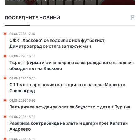
а
а
р
и
о
ПОСЛЕДНИТЕ НОВИНИ
ф
п
и
о
н
ч
06.08.2026 17:10
а
и
ОФК „Хасково“ се подсили с нов футболист,
н
с
Димитровград се стяга за тежък мач
с
т
06.08.2026 16:57
и
в
Търсят фирма и финансиране за изграждането на южния
р
а
обходен път на Хасково
а
т
н
к
06.08.2026 16:35
е
о
С 1.1 млн. евро почистват коритото на река Марица в
з
Свиленград
р
а
и
06.08.2026 16:26
и
т
Задържаха осъден за опит за блудство с дете в Турция
з
о
г
т
06.08.2026 16:22
Разкриха контрабанда на злато и цигари през Капитан
р
о
Андреево
а
н
ж
а
06.08.2026 16:02