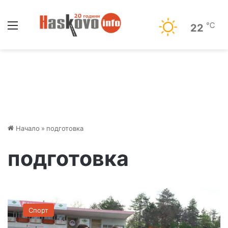
Меню
℃
22
Начало
»
подготовка
подготовка
О
Ф
Спорт
К
„