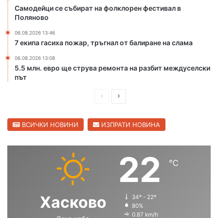
д
р
Самодейци се събират на фолклорен фестивал в
а
е
Поляново
н
к
06.08.2026 13:46
е
а
7 екипа гасиха пожар, тръгнал от балиране на слама
т
М
о
а
06.08.2026 13:08
н
р
5.5 млн. евро ще струва ремонта на разбит междуселски
а
и
път
ю
ц
ж
П
С
а
н
в
р
л
и
С
е
е
ВСИЧКИ НОВИНИ
ИЗПРАТИ НОВИНА
я
в
о
д
д
и
б
л
и
в
22
х
е
℃
ш
а
о
н
д
н
щ
г
е
р
а
а
Хасково
34º - 22º
н
а
с
с
80%
п
д
0.87 km/h