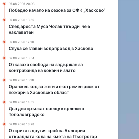
д
и
07.08.2026 20:03
о
и
Победно начало на сезона за ОФК „Хасково“
п
е
07.08.2026 18:55
р
к
След ареста Муса Чолак твърди, че е
о
с
наклеветен
в
т
о
р
07.08.2026 17:10
д
е
Спука се главен водопровод в Хасково
в
м
07.08.2026 15:34
Х
е
Отказаха свобода на задържан за
а
н
контрабанда на кокаин и злато
с
р
к
и
07.08.2026 15:18
о
Оранжев код за жеги и екстремен риск от
с
пожари в Хасковска област
в
к
о
о
07.08.2026 14:55
т
Два дни пръскат срещу кърлежи в
п
Тополовградско
о
07.08.2026 13:28
ж
Откриха в другия край на България
а
открадната кола на кмета на Пъстрогор
р