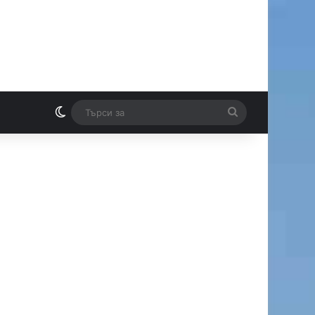
Switch skin
Търси
И
за