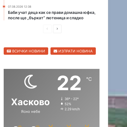
и
07.08.2026 12:38
в
Баби учат деца как се прави домашна юфка,
Х
после ще „бъркат“ лютеница и сладко
а
П
С
с
к
р
л
о
е
е
в
ВСИЧКИ НОВИНИ
ИЗПРАТИ НОВИНА
д
д
с
к
и
в
а
ш
а
о
22
н
щ
б
℃
л
а
а
а
с
с
с
Хасково
36º - 22º
т
т
т
52%
р
р
2.29 km/h
Ясно небе
а
а
н
н