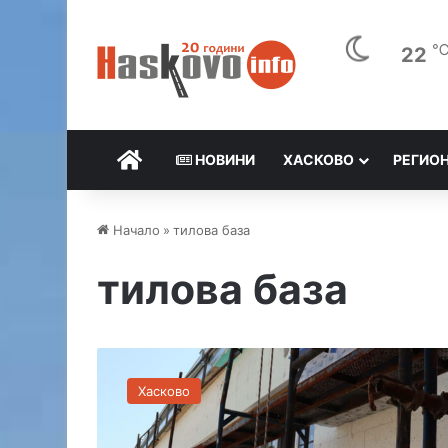
22
НАЧАЛО
НОВИНИ
ХАСКОВО
РЕГИО
Начало
»
тилова база
тилова база
Р
е
Хасково
м
о
н