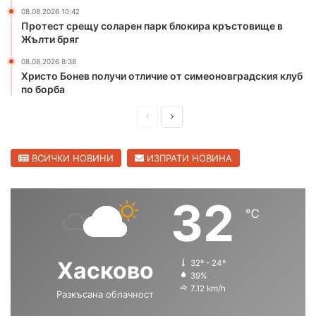
08.08.2026 10:42
ч
Протест срещу соларен парк блокира кръстовище в
и
Жълти бряг
ч
о
08.08.2026 8:38
с
Христо Бонев получи отличие от симеоновградския клуб
и
по борба
с
д
П
С
ъ
р
л
р
е
е
ВСИЧКИ НОВИНИ
ИЗПРАТИ НОВИНА
в
е
д
д
н
и
в
32
к
℃
ш
а
о
л
н
щ
а
а
Хасково
32º - 24º
с
с
39%
7.12 km/h
Разкъсана облачност
т
т
р
р