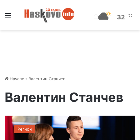
Меню
℃
32
Начало
»
Валентин Станчев
Валентин Станчев
Д
и
Регион
м
и