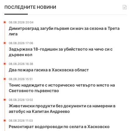
-
с
и
ПОСЛЕДНИТЕ НОВИНИ
г
и
к
о
х
а
д
а
б
08.08.2026 20:04
и
в
е
Димитровград загуби първия си мач за сезона в Трета
ш
Х
з
лига
е
а
г
08.08.2026 17:06
н
с
р
Задържаха 18-годишен за убийството на чичо си с
з
к
а
дървен кол
а
о
н
у
в
и
08.08.2026 16:38
б
с
Два пожара гасиха в Хасковска област
ц
и
к
и
08.08.2026 15:51
й
а
“
Тенис надеждите с историческо четвърто място на
с
о
Световното първенство
т
б
в
л
08.08.2026 13:02
Животински продукти без документи са намерени в
о
а
автобус на Капитан Андреево
т
с
о
т
08.08.2026 11:03
н
Ремонтират водопроводи по селата в Хасковско
а