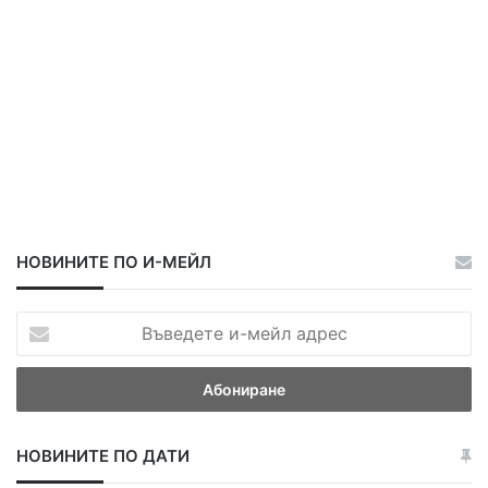
НОВИНИТЕ ПО И-МЕЙЛ
В
ъ
в
е
д
е
НОВИНИТЕ ПО ДАТИ
т
е