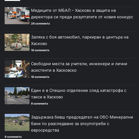
Медиците от МБАЛ – Хасково в защита на
директора си преди резултатите от новия конкурс
26 comments
Заляха с боя автомобил, паркиран в центъра на
Хасково
10 comments
Свободни места за учители, инженери и лични
асистенти в Хасковско
10 comments
Един е в Спешно отделение след катастрофа с
такси в Хасково
9 comments
Задържаха бивш председател на ОбС-Минерални
бани по разследване за злоупотреби с
евросредства
9 comments