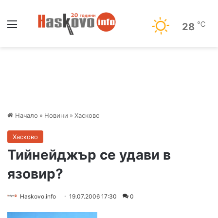
Меню
℃
28
Начало
»
Новини
»
Хасково
Хасково
Тийнейджър се удави в
язовир?
Haskovo.info
19.07.2006 17:30
0