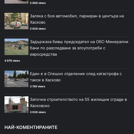
5 868 views
Заляха с боя автомобил, паркиран в центъра на
Хасково
5 626 views
Задържаха бивш председател на ОбС-Минерални
бани по разследване за злоупотреби с
евросредства
4 976 views
Един е в Спешно отделение след катастрофа с
такси в Хасково
3 749 views
Започна строителството на 55 жилищни сгради в
Хасковско
3 636 views
НАЙ-КОМЕНТИРАНИТЕ