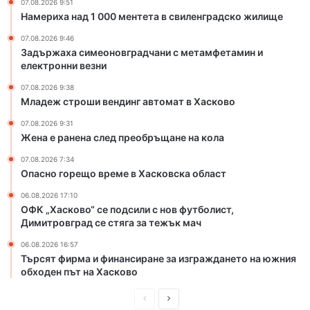
07.08.2026 9:51
т
р
Намериха над 1 000 ментета в свиленградско жилище
е
а
т
д
07.08.2026 9:46
а
ч
Задържаха симеоновградчани с метамфетамин и
в
а
електронни везни
с
н
07.08.2026 9:38
в
и
Младеж строши вендинг автомат в Хасково
и
с
л
м
07.08.2026 9:31
е
е
Жена е ранена след преобръщане на кола
н
т
07.08.2026 7:34
г
а
Опасно горещо време в Хасковска област
р
м
а
ф
06.08.2026 17:10
д
ОФК „Хасково“ се подсили с нов футболист,
е
Димитровград се стяга за тежък мач
с
т
к
а
06.08.2026 16:57
о
м
Търсят фирма и финансиране за изграждането на южния
ж
и
обходен път на Хасково
и
н
л
и
П
С