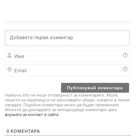
И
м
е
E
m
a
i
l
Haskovo.info не носи отговорност за коментарите. Моля,
пишете на кирилица и не използвайте обиди, клевети и лични
нападки. Подобни коментари може да бъдат премахнати.
Можете да докладвате за неподходящи коментари чрез
формата за контакт в сайта
.
0
КОМЕНТАРА