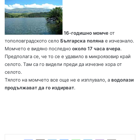
16-годишно момче
от
тополовградското село
Българска поляна
е изчезнало.
Момчето е видяно последно
около 17 часа вчера
.
Предполага се, че то се е удавило в микроязовир край
селото. Там са го видели преди да изчезне хора от
селото.
Тялото на момчето все още не е изплувало, а
водолази
продължават да го издирват
.