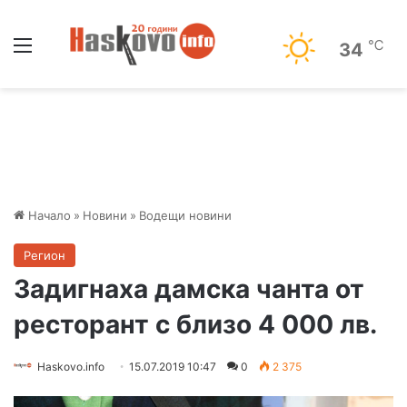
Меню
℃
34
Начало
»
Новини
»
Водещи новини
Регион
Задигнаха дамска чанта от
ресторант с близо 4 000 лв.
Haskovo.info
15.07.2019 10:47
0
2 375