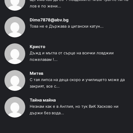
лов е по жени...
Dimo7878@abv.bg
Това не е Държава а цигански катун...
Кристо
Дъжд и мъгла от сърце на всички ловджии
пожелавам !...
Митев
С тая липса на деца скоро и училището може да
закрият, все с...
Тайна майна
Незнам как е в Англия, но тук ВиК Хасково ни
държи без вода...