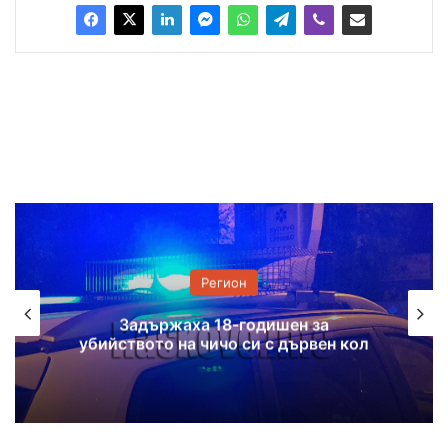
Регион
Задържаха 18-годишен за
Два по
твото на чичо си с дървен кол