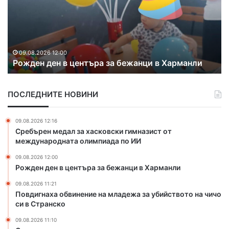
и
г
н
а
09.08.2026 11:21
Повдигнаха обвинение на мла
х
бежанци в Харманли
убийството на чичо си в Стра
а
о
б
ПОСЛЕДНИТЕ НОВИНИ
в
и
н
09.08.2026 12:16
е
Сребърен медал за хасковски гимназист от
н
международната олимпиада по ИИ
и
09.08.2026 12:00
е
Рожден ден в центъра за бежанци в Харманли
н
а
09.08.2026 11:21
м
Повдигнаха обвинение на младежа за убийството на чичо
л
си в Странско
а
09.08.2026 11:10
д