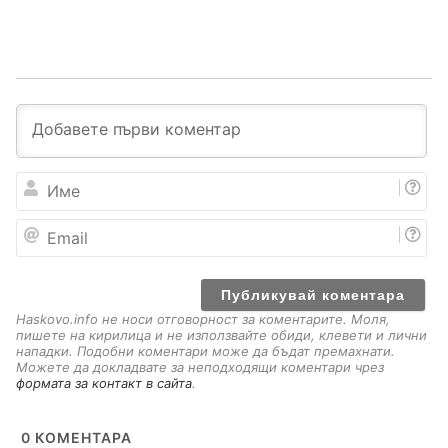
И
м
е
E
m
a
i
l
Haskovo.info не носи отговорност за коментарите. Моля,
пишете на кирилица и не използвайте обиди, клевети и лични
нападки. Подобни коментари може да бъдат премахнати.
Можете да докладвате за неподходящи коментари чрез
формата за контакт в сайта
.
0
КОМЕНТАРА