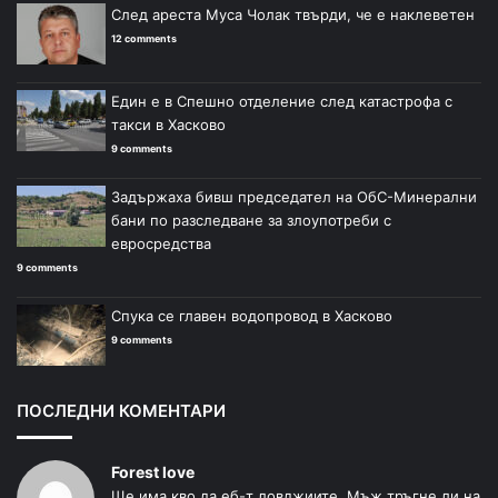
След ареста Муса Чолак твърди, че е наклеветен
12 comments
Един е в Спешно отделение след катастрофа с
такси в Хасково
9 comments
Задържаха бивш председател на ОбС-Минерални
бани по разследване за злоупотреби с
евросредства
9 comments
Спука се главен водопровод в Хасково
9 comments
ПОСЛЕДНИ КОМЕНТАРИ
Forest love
Ще има кво да еб-т ловджиите. Мъж тръгне ли на