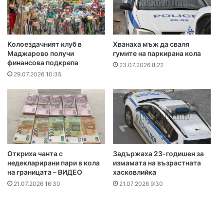
Колоездачният клуб в
Хванаха мъж да сваля
Маджарово получи
гумите на паркирана кола
финансова подкрепа
23.07.2026 8:22
29.07.2026 10:35
Откриха чанта с
Задържаха 23-годишен за
недекларирани пари в кола
измамата на възрастната
на границата – ВИДЕО
хасковлийка
21.07.2026 16:30
21.07.2026 9:30