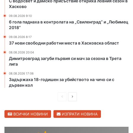
С водосвет и дамско присъствие откриха ловния сезон в
е
Хасково
ж
а
09.08.2026 9:10
6 гола паднаха в контролата на „Свиленград“ и „Любимец
з
2018“
а
у
09.08.2026 8:17
б
37 нови свободни работни места в Хасковска област
и
08.08.2026 20:04
й
Димитровград загуби първия си мач за сезона в Трета
с
лига
т
в
08.08.2026 17:06
о
Задържаха 18-годишен за убийството на чичо си с
т
дървен кол
о
н
П
С
а
р
л
ч
е
е
ВСИЧКИ НОВИНИ
ИЗПРАТИ НОВИНА
и
ч
д
д
о
и
в