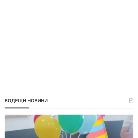
ВОДЕЩИ НОВИНИ
П
о
в
д