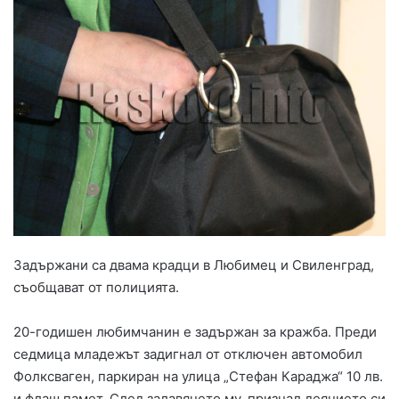
Задържани са двама крадци в Любимец и Свиленград,
съобщават от полицията.
20-годишен любимчанин е задържан за кражба. Преди
седмица младежът задигнал от отключен автомобил
Фолксваген, паркиран на улица „Стефан Караджа“ 10 лв.
и флаш памет. След залавянето му, признал деянието си