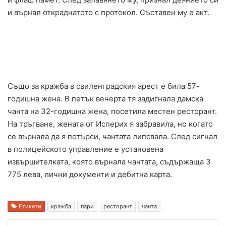
и върнал откраднатото с протокол. Съставен му е акт.
Също за кражба в свиленградския арест е била 57-
годишна жена. В петък вечерта тя задигнала дамска
чанта на 32-годишна жена, посетила местен ресторант.
На тръгване, жената от Исперих я забравила, но когато
се върнала да я потърси, чантата липсвала. След сигнал
в полицейското управление е установена
извършителката, която върнала чантата, съдържаща 3
775 лева, лични документи и дебитна карта.
Етикети
кражба
пари
ресторант
чанта