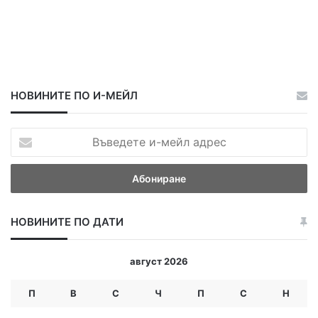
НОВИНИТЕ ПО И-МЕЙЛ
В
ъ
в
е
д
е
НОВИНИТЕ ПО ДАТИ
т
е
и
август 2026
-
м
П
В
С
Ч
П
С
Н
е
й