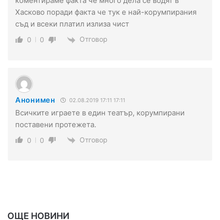
коментираме факта че много дела се водят в
Хасково поради факта че тук е най-корумпирания
съд и всеки платил излиза чист
Отговор
0
0
Анонимен
02.08.2019 17:11 17:11
Всичките играете в един театър, корумпирани
поставени протежета.
Отговор
0
0
ОЩЕ НОВИНИ