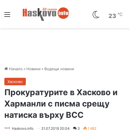
Меню
℃
23
Начало
»
Новини
»
Водещи новини
Хасково
Прокуратурите в Хасково и
Харманли с писма срещу
натиска върху ВСС
Haskovo.info
31.07.2019 20:04
3
1 662