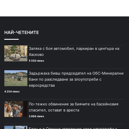
НАЙ-ЧЕТЕНИТЕ
Заляха с боя автомобил, паркиран в центъра на
Хасково
5 550 views
Задържаха бивш председател на ОбС-Минерални
бани по разследване за злоупотреби с
евросредства
4 254 views
По-тежко обвинение за биячите на басейновия
спасител, остават в ареста
3 694 views
Един е в Спешно отделение след катастрофа с