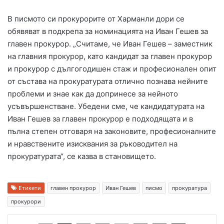
В писмото си прокурорите от Харманли дори се
обявяват в подкрепа за номинацията на Иван Гешев за
главен прокурор. „Считаме, че Иван Гешев – заместник
на главния прокурор, като кандидат за главен прокурор
и прокурор с дългогодишен стаж и професионален опит
от състава на прокуратурата отлично познава нейните
проблеми и знае как да допринесе за нейното
усъвършенстване. Убедени сме, че кандидатурата на
Иван Гешев за главен прокурор е подходящата и в
пълна степен отговаря на законовите, професионалните
и нравствените изисквания за ръководител на
прокуратурата“, се казва в становището.
Етикети
главен прокурор
Иван Гешев
писмо
прокуратура
прокурори