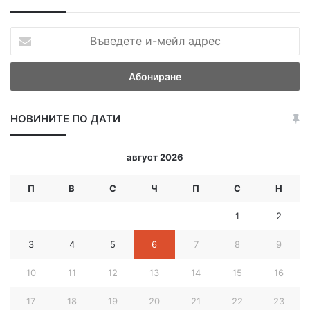
В
ъ
в
е
д
е
НОВИНИТЕ ПО ДАТИ
т
е
и
август 2026
-
м
П
В
С
Ч
П
С
Н
е
й
1
2
л
а
3
4
5
6
7
8
9
д
р
10
11
12
13
14
15
16
е
с
17
18
19
20
21
22
23