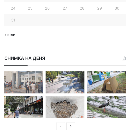
24
25
26
27
28
29
30
31
« юли
СНИМКА НА ДЕНЯ
П
С