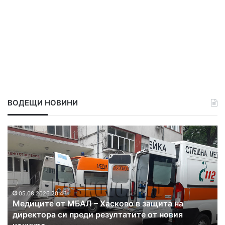
ВОДЕЩИ НОВИНИ
Д
П
и
р
м
о
и
д
т
ъ
р
л
о
ж
в
а
05.08.2026 19:13
Димитровград отново стана бригадирска
г
в