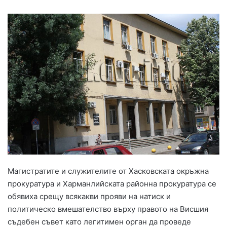
Магистратите и служителите от Хасковската окръжна
прокуратура и Харманлийската районна прокуратура се
обявиха срещу всякакви прояви на натиск и
политическо вмешателство върху правото на Висшия
съдебен съвет като легитимен орган да проведе