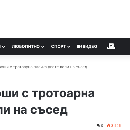
℃
Н
ЛЮБОПИТНО
СПОРТ
ВИДЕО
ИЗБОР
роши с тротоарна плочка двете коли на съсед
ши с тротоарна
ли на съсед
0
3 546