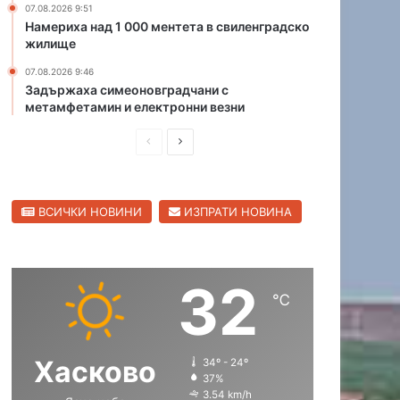
07.08.2026 9:51
е
Намериха над 1 000 ментета в свиленградско
д
жилище
п
07.08.2026 9:46
и
Задържаха симеоновградчани с
с
метамфетамин и електронни везни
а
н
П
С
и
р
л
я
д
е
е
а
ВСИЧКИ НОВИНИ
ИЗПРАТИ НОВИНА
д
д
н
и
в
е
д
ш
а
о
32
н
щ
п
℃
а
а
у
с
с
с
к
Хасково
Хасково
34º - 24º
т
т
а
37%
р
р
т
06.08.2026 16:57
3.54 km/h