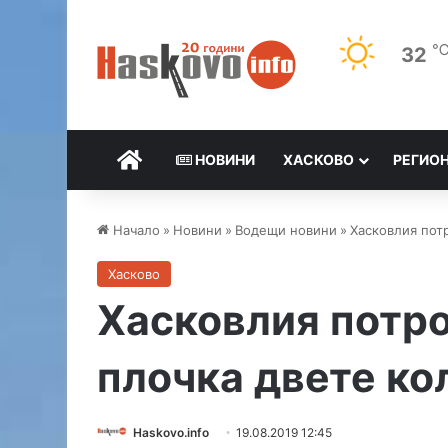
32
НАЧАЛО
НОВИНИ
ХАСКОВО
РЕГИО
Начало
»
Новини
»
Водещи новини
»
Хасковлия пот
Хасково
Хасковлия потро
плочка двете ко
Haskovo.info
19.08.2019 12:45