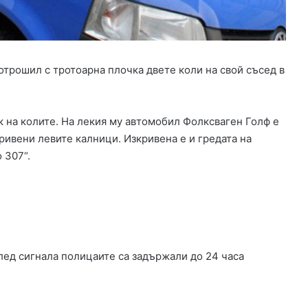
в
о
д
в
Д
отрошил с тротоарна плочка двете коли на свой съсед в
и
м
и
т
 на колите. На лекия му автомобил Фолксваген Голф е
р
ивени левите калници. Изкривена е и гредата на
о
 307“.
в
г
р
а
д
,
о
лед сигнала полицаите са задържали до 24 часа
т
с
т
р