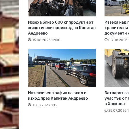
Иззеха близо 600 кг продукти от
Иззеха над 
животински произход на Капитан
хранителни 
Андреево
документи 
05.08.2026 12:00
03.08.2026 
Интензивен трафик на вход и
Затварят за
изход през Капитан Андреево
участък от 
в Хасково
01.08.2026 8:12
29.07.2026 1