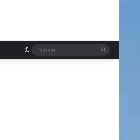
Switch skin
Търси
И
за