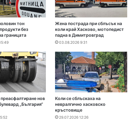
половин тон
Жена пострада при сблъсък на
продукти без
коли край Хасково, мотопедист
на границата
падна в Димитровград
15:49
03.08.2026 9:31
 преасфалтиране нов
Коли се сблъскаха на
булевард „България“
невралгично хасковско
кръстовище
5:52
29.07.2026 12:26