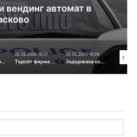
.08.2026 7:34
ме в Хасковска област
06.08.2026 16:26
06.08.2026 10:44
07.08.2026
Търсят фирма и финансиране за изграждането на южния обходен път на Хасково
Задържаха осъден за опит за блудство с дете в Турция
Отложиха дело за отвличане заради отпуските на двама адвокати