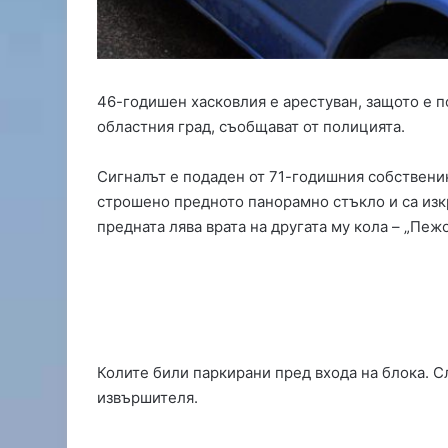
с
е
п
р
а
46-годишен хасковлия е арестуван, защото е п
в
областния град, съобщават от полицията.
и
д
о
Сигналът е подаден от 71-годишния собственик
м
строшено предното панорамно стъкло и са изкр
а
предната лява врата на другата му кола – „Пежо
ш
н
а
ю
ф
к
а
Колите били паркирани пред входа на блока. С
,
извършителя.
п
о
с