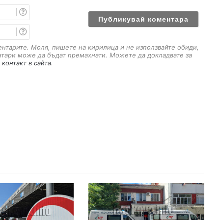
И
м
е
E
m
a
ментарите. Моля, пишете на кирилица и не използвайте обиди,
i
нтари може да бъдат премахнати. Можете да докладвате за
l
 контакт в сайта
.