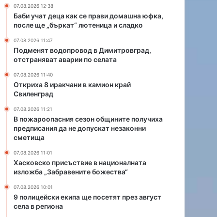
и
е
07.08.2026 12:38
в
з
Баби учат деца как се прави домашна юфка,
к
о
после ще „бъркат“ лютеница и сладко
а
н
07.08.2026 11:47
м
о
Подменят водопровод в Димитровград,
и
б
отстраняват аварии по селата
о
щ
н
и
07.08.2026 11:40
к
н
Откриха 8 иракчани в камион край
Свиленград
р
и
а
т
07.08.2026 11:21
й
е
В пожароопасния сезон общините получиха
С
п
предписания да не допускат незаконни
в
о
сметища
и
л
07.08.2026 11:01
л
у
Хасковско присъствие в националната
е
ч
изложба „Забравените божества“
н
и
г
х
07.08.2026 10:01
р
а
9 полицейски екипа ще посетят през август
а
села в региона
п
д
р