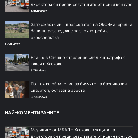
директора си преди резултатите от новия конкурс
4 950 views
Задържаха бивш председател на ОбС-Минерални
бани по разследване за злоупотреби с
евросредства
4 779 views
Един е в Спешно отделение след катастрофа с
такси в Хасково
3 718 views
По-тежко обвинение за биячите на басейновия
спасител, остават в ареста
3 706 views
НАЙ-КОМЕНТИРАНИТЕ
Медиците от МБАЛ – Хасково в защита на
директора си преди резултатите от новия конкурс