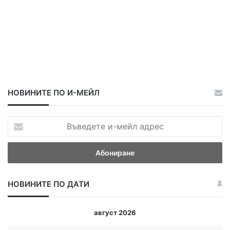
НОВИНИТЕ ПО И-МЕЙЛ
В
ъ
в
е
д
е
НОВИНИТЕ ПО ДАТИ
т
е
и
август 2026
-
м