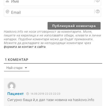
м
е
E
m
a
i
l
Haskovo.info не носи отговорност за коментарите. Моля,
пишете на кирилица и не използвайте обиди, клевети и лични
нападки. Подобни коментари може да бъдат премахнати.
Можете да докладвате за неподходящи коментари чрез
формата за контакт в сайта
.
1
КОМЕНТАР
Най-стари
Пациент
14.09.2019 22:23 22:23
Сигурно баща й,е дал тази новина на haskovo.info