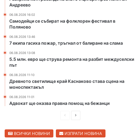
л
л
Андреево
а
к
06.08.2026 16:02
т
л
Самодейци се събират на фолклорен фестивал в
о
о
Поляново
и
р
ц
е
06.08.2026 13:46
7 екипа гасиха пожар, тръгнал от балиране на слама
и
н
г
ф
06.08.2026 13:08
а
е
5.5 млн. евро ще струва ремонта на разбит междуселски
р
с
път
и
т
06.08.2026 11:10
п
и
Древното светилище край Каснаково става сцена на
р
в
моноспектакъл
е
а
з
л
06.08.2026 11:01
К
в
Адвокат ще оказва правна помощ на бежанци
а
П
п
о
П
С
и
л
р
л
т
я
е
е
ВСИЧКИ НОВИНИ
ИЗПРАТИ НОВИНА
а
н