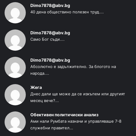
Dimo7878@abv.bg
40 дена обществино полезен труд....
Dimo7878@abv.bg
Само Бог съди....
Dimo7878@abv.bg
Абсолютно е задължително. За блогото на
народа....
Жега
Днес дали ще може да се изкъпем или другият
месец вече?...
Обективен политичиски анализ
Ами нали Румбата назначи и управляваше 7-8
служебни правител...