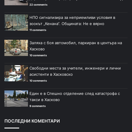
22 comments
НПО сигнализира за неприемливи условия в
зоокът „Кенана“. Общината: Не е вярно
11 comments
Заляха с боя автомобил, паркиран в центъра на
Хасково
10 comments
Свободни места за учители, инженери и лични
асистенти в Хасковско
10 comments
Един е в Спешно отделение след катастрофа с
такси в Хасково
9 comments
ПОСЛЕДНИ КОМЕНТАРИ