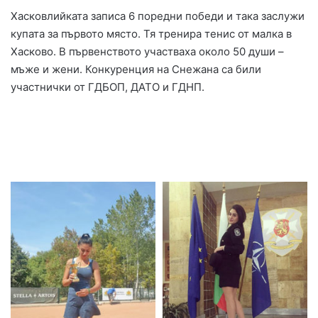
Хасковлийката записа 6 поредни победи и така заслужи
купата за първото място. Тя тренира тенис от малка в
Хасково. В първенството участваха около 50 души –
мъже и жени. Конкуренция на Снежана са били
участнички от ГДБОП, ДАТО и ГДНП.