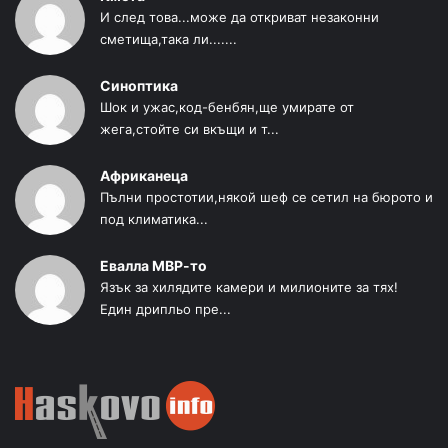
И след това...може да откриват незаконни
сметища,така ли.......
Синоптика
Шок и ужас,код-бенбян,ще умирате от
жега,стойте си вкъщи и т...
Африканеца
Пълни простотии,някой шеф се сетил на бюрото и
под климатика...
Евалла МВР-то
Язък за хилядите камери и милионите за тях!
Един дрипльо пре...