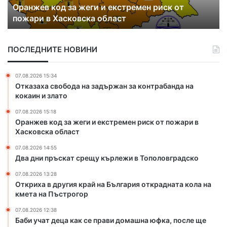
Оранжев код за жеги и екстремен риск от
о
ъ
пожари в Хасковска област
д
с
з
к
а
а
ПОСЛЕДНИТЕ НОВИНИ
ж
т
е
с
г
р
07.08.2026 15:34
и
е
Отказаха свобода на задържан за контрабанда на
и
щ
кокаин и злато
е
у
07.08.2026 15:18
к
к
Оранжев код за жеги и екстремен риск от пожари в
с
ъ
Хасковска област
т
р
р
л
07.08.2026 14:55
е
е
Два дни пръскат срещу кърлежи в Тополовградско
м
ж
07.08.2026 13:28
е
и
Откриха в другия край на България открадната кола на
н
в
кмета на Пъстрогор
р
Т
и
о
07.08.2026 12:38
Баби учат деца как се прави домашна юфка, после ще
с
п