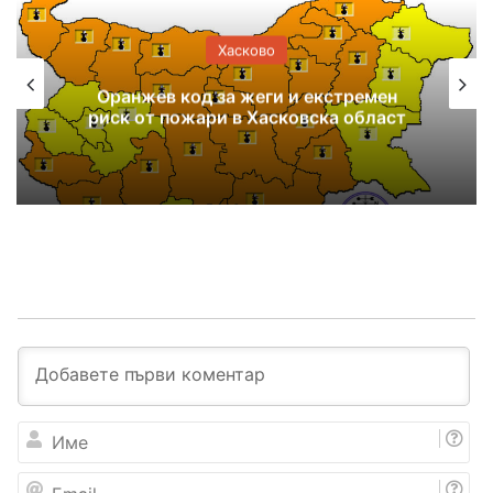
Хасково
Оранжев код за жеги и екстремен
риск от пожари в Хасковска област
И
м
е
E