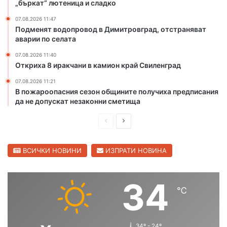
„бъркат“ лютеница и сладко
к
о
о
л
07.08.2026 11:47
т
о
Подменят водопровод в Димитровград, отстраняват
п
в
аварии по селата
о
г
07.08.2026 11:40
ж
р
Откриха 8 иракчани в камион край Свиленград
а
а
р
д
07.08.2026 11:21
и
с
В пожароопасния сезон общините получиха предписания
в
к
да не допускат незаконни сметища
Х
о
а
П
С
с
р
л
к
е
е
ВСИЧКИ НОВИНИ
ИЗПРАТИ НОВИНА
о
в
д
д
с
и
в
34
к
℃
ш
а
а
о
н
щ
б
а
а
34º - 24º