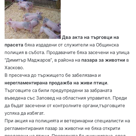
Два акта на търговци на
прасета
бяха издадени от служители на Общинска
полиция в събота. Продавачите бяха засечени на улица
“Димитър Маджаров”, в района на
пазара за животни
в
Хасково.
В пресечка до тържището бе забелязана и
нерегламентирана продажба на живи птици
.
Търговците са били предупредени за забраната
въведена със Заповед на областния управител. Преди
да бъдат засечени от контролните органи,търговците
успяха да избягат.
При акция на полицията и ветеринарни специалисти на
регламентирания пазар за животни не бяха открити
продавачи на птици. Проверката бе инициирана, след