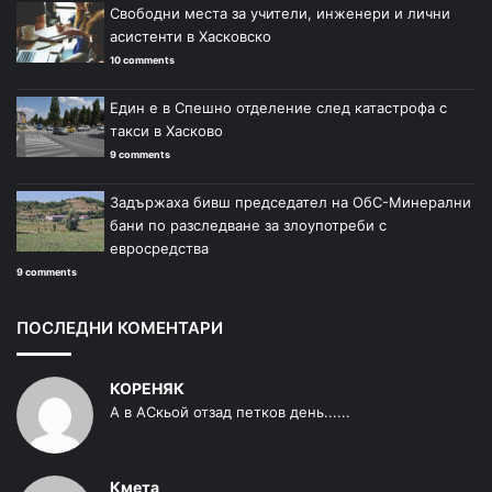
Свободни места за учители, инженери и лични
асистенти в Хасковско
10 comments
Един е в Спешно отделение след катастрофа с
такси в Хасково
9 comments
Задържаха бивш председател на ОбС-Минерални
бани по разследване за злоупотреби с
евросредства
9 comments
ПОСЛЕДНИ КОМЕНТАРИ
КОРЕНЯК
А в АСкьой отзад петков день......
Кмета