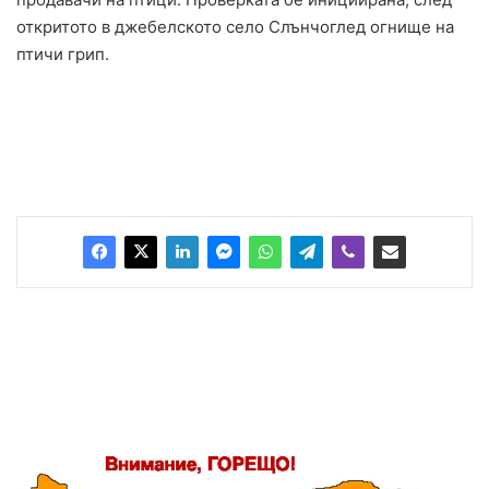
откритото в джебелското село Слънчоглед огнище на
птичи грип.