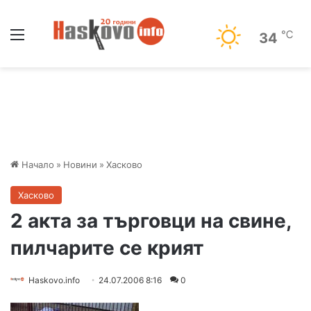
Меню
℃
34
Начало
»
Новини
»
Хасково
Хасково
2 акта за търговци на свине,
пилчарите се крият
Haskovo.info
24.07.2006 8:16
0