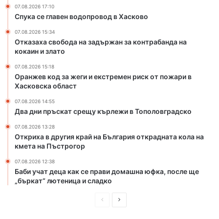
о
с
07.08.2026 17:10
в
т
Спука се главен водопровод в Хасково
о
р
07.08.2026 15:34
д
е
Отказаха свобода на задържан за контрабанда на
в
м
кокаин и злато
Х
е
а
н
07.08.2026 15:18
с
р
Оранжев код за жеги и екстремен риск от пожари в
к
и
Хасковска област
о
с
07.08.2026 14:55
в
к
Два дни пръскат срещу кърлежи в Тополовградско
о
о
т
07.08.2026 13:28
Откриха в другия край на България открадната кола на
п
кмета на Пъстрогор
о
ж
07.08.2026 12:38
а
Баби учат деца как се прави домашна юфка, после ще
р
„бъркат“ лютеница и сладко
и
в
П
С
Х
р
л
а