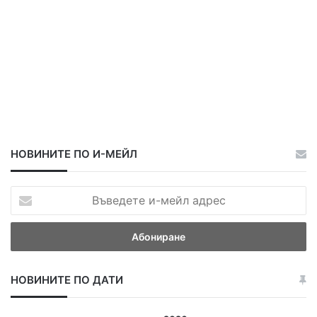
НОВИНИТЕ ПО И-МЕЙЛ
В
ъ
в
е
д
е
НОВИНИТЕ ПО ДАТИ
т
е
и