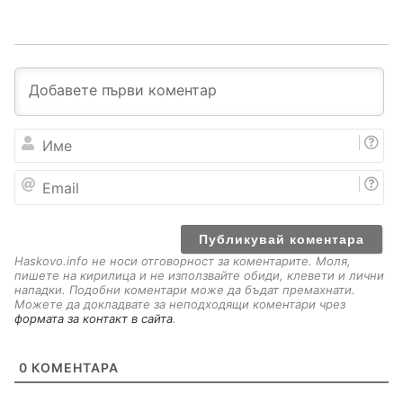
И
м
е
E
m
a
i
l
Haskovo.info не носи отговорност за коментарите. Моля,
пишете на кирилица и не използвайте обиди, клевети и лични
нападки. Подобни коментари може да бъдат премахнати.
Можете да докладвате за неподходящи коментари чрез
формата за контакт в сайта
.
0
КОМЕНТАРА