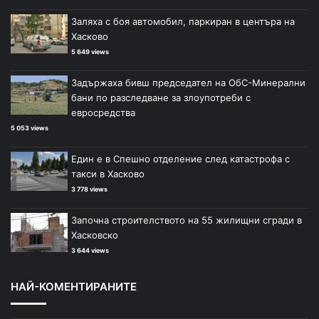
Заляха с боя автомобил, паркиран в центъра на
Хасково
5 649 views
Задържаха бивш председател на ОбС-Минерални
бани по разследване за злоупотреби с
евросредства
5 053 views
Един е в Спешно отделение след катастрофа с
такси в Хасково
3 778 views
Започна строителството на 55 жилищни сгради в
Хасковско
3 644 views
НАЙ-КОМЕНТИРАНИТЕ