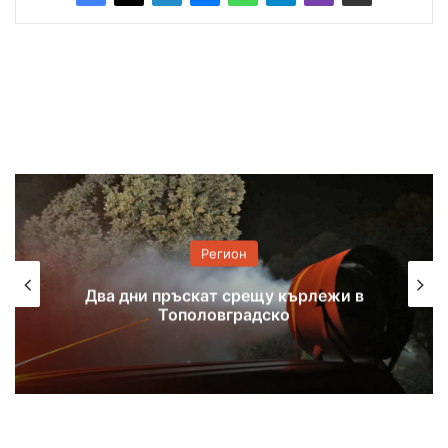
Регион
Два дни пръскат срещу кърлежи в
Тополовградско