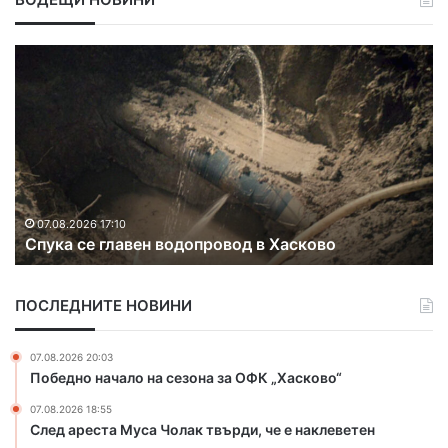
С
О
п
р
у
а
к
н
а
ж
с
е
е
в
г
к
л
о
07.08.2026 17:10
Спука се главен водопровод в Хасково
а
д
в
з
е
а
ПОСЛЕДНИТЕ НОВИНИ
н
ж
в
е
о
г
07.08.2026 20:03
д
и
Победно начало на сезона за ОФК „Хасково“
о
и
07.08.2026 18:55
п
е
След ареста Муса Чолак твърди, че е наклеветен
р
к