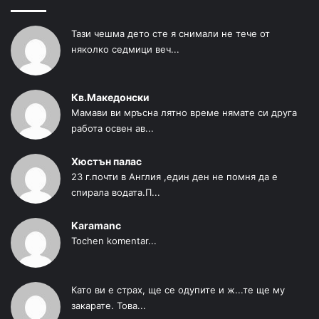
Тази чешма дето сте я снимали не тече от
няколко седмици веч...
Кв.Македонски
Мамави ви мръсна лятно време нямате си друга
работа освен ав...
Хюстън палас
23 г.почти в Англия ,един ден не помня да е
спирала водата.П...
Karamanc
Tochen komentar...
Като ви е страх, ще се одупите и ж...те ще му
закарате. Това...