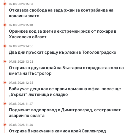
07.08.2026 15:34
е
Отказаха свобода на задържан за контрабанда на
к
кокаин и злато
с
т
07.08.2026 15:18
р
Оранжев код за жеги и екстремен риск от пожари в
е
Хасковска област
м
07.08.2026 14:55
е
Два дни пръскат срещу кърлежи в Тополовградско
н
р
07.08.2026 13:28
и
Откриха в другия край на България открадната кола на
кмета на Пъстрогор
с
к
07.08.2026 12:38
о
Баби учат деца как се прави домашна юфка, после ще
т
„бъркат“ лютеница и сладко
п
07.08.2026 11:47
о
Подменят водопровод в Димитровград, отстраняват
ж
аварии по селата
а
р
07.08.2026 11:40
и
Откриха 8 иракчани в камион край Свиленград