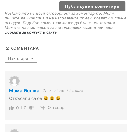
l
Haskovo.info не носи отговорност за коментарите. Моля,
пишете на кирилица и не използвайте обиди, клевети и лични
нападки. Подобни коментари може да бъдат премахнати.
Можете да докладвате за неподходящи коментари чрез
формата за контакт в сайта
.
2
КОМЕНТАРА
Най-стари
Мама Бошка
15.10.2019 18:24 18:24
Откъсали са се
Отговор
0
0