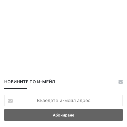
а
а
НОВИНИТЕ ПО И-МЕЙЛ
В
ъ
в
е
д