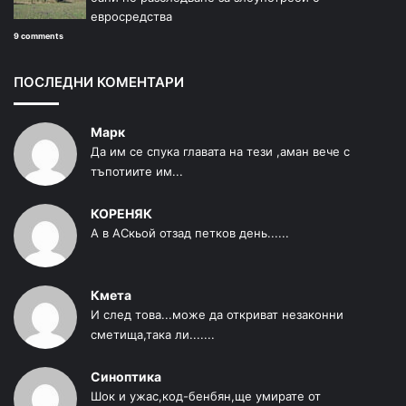
евросредства
9 comments
ПОСЛЕДНИ КОМЕНТАРИ
Марк
Да им се спука главата на тези ,аман вече с
тъпотиите им...
КОРЕНЯК
А в АСкьой отзад петков день......
Кмета
И след това...може да откриват незаконни
сметища,така ли.......
Синоптика
Шок и ужас,код-бенбян,ще умирате от