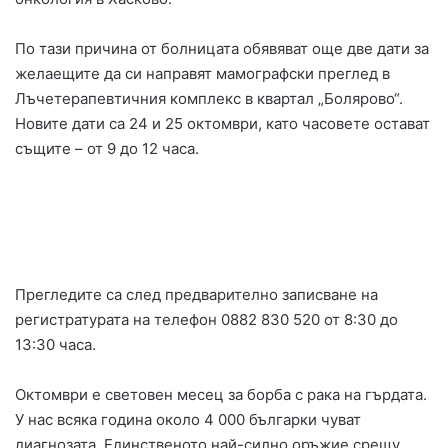
По тази причина от болницата обявяват още две дати за
желаещите да си направят мамографски преглед в
Лъчетерапевтичния комплекс в квартал „Болярово“.
Новите дати са 24 и 25 октомври, като часовете остават
същите – от 9 до 12 часа.
Прегледите са след предварително записване на
регистратурата на телефон 0882 830 520 от 8:30 до
13:30 часа.
Октомври е световен месец за борба с рака на гърдата.
У нас всяка година около 4 000 българки чуват
диагнозата. Eдинственото най-силно оръжие срещу