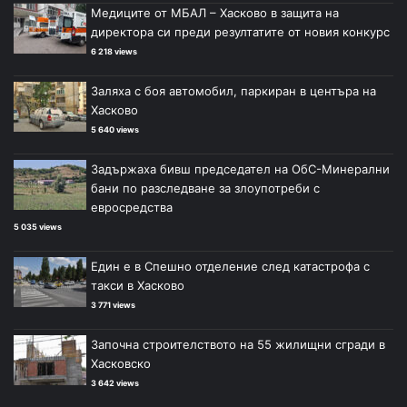
Медиците от МБАЛ – Хасково в защита на
директора си преди резултатите от новия конкурс
6 218 views
Заляха с боя автомобил, паркиран в центъра на
Хасково
5 640 views
Задържаха бивш председател на ОбС-Минерални
бани по разследване за злоупотреби с
евросредства
5 035 views
Един е в Спешно отделение след катастрофа с
такси в Хасково
3 771 views
Започна строителството на 55 жилищни сгради в
Хасковско
3 642 views