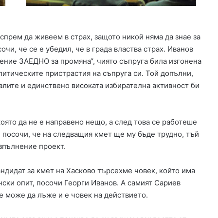
с
к
о
спрем да живеем в страх, защото никой няма да знае за
в
о
очи, че се е убедил, че в града властва страх. Иванов
ние ЗАЕДНО за промяна“, чиято съпруга била изгонена
литическите пристрастия на съпруга си. Той допълни,
талите и единствено високата избирателна активност би
оято да не е направено нещо, а след това се работеше
и посочи, че на следващия кмет ще му бъде трудно, тъй
изпълнение проект.
андидат за кмет на Хасково търсехме човек, който има
нски опит, посочи Георги Иванов. А самият Сариев
е може да лъже и е човек на действието.