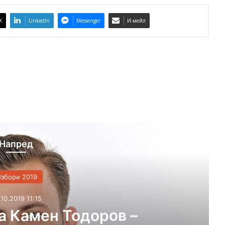
X
LinkedIn
Messenger
И-мейл
Напред
Избори 2019
25.10.2019 10:49
нислав Дечев: Приоритетите 