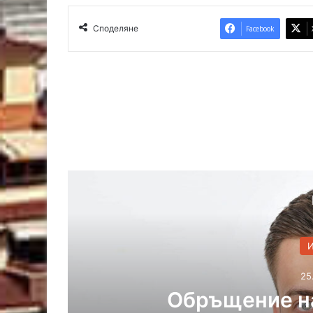
Споделяне
Facebook
одоров –
Ста