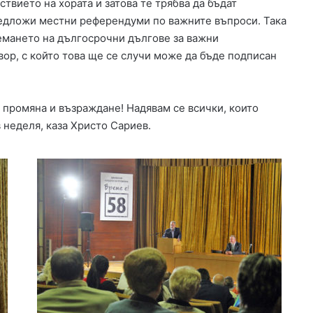
твието на хората и затова те трябва да бъдат
н
редложи местни референдуми по важните въпроси. Така
а
емането на дългосрочни дългове за важни
ю
ор, с който това ще се случи може да бъде подписан
ж
н
и
я
а промяна и възраждане! Надявам се всички, които
о
 неделя, каза Христо Сариев.
б
х
о
д
е
н
п
ъ
т
н
а
Х
а