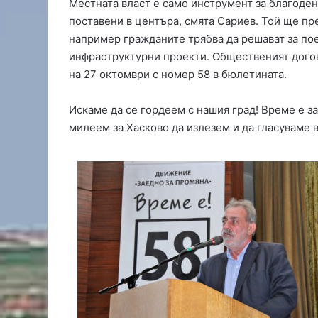
Местната власт е само инструмент за благоденс
м
поставени в центъра, смята Сариев. Той ще п
и
например гражданите трябва да решават за по
т
инфраструктурни проекти. Общественият догов
р
на 27 октомври с номер 58 в бюлетината.
о
в
г
Искаме да се гордеем с нашия град! Време е з
р
милеем за Хасково да излезем и да гласуваме в
а
д
с
е
с
т
я
г
а
з
а
т
е