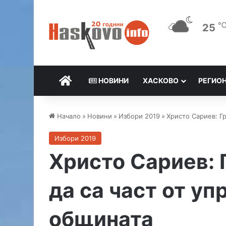
25
НАЧАЛО
НОВИНИ
ХАСКОВО
РЕГИО
Начало
»
Новини
»
Избори 2019
»
Христо Сариев: Г
Избори 2019
Христо Сариев: 
да са част от уп
общината