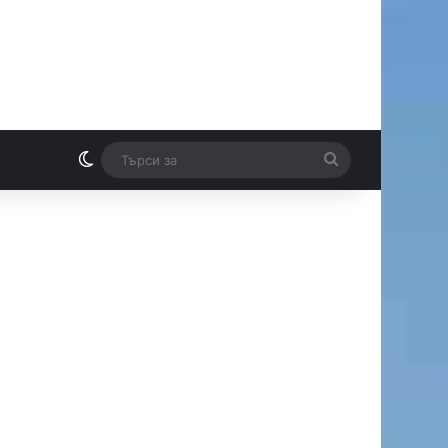
Switch skin
Търси
И
за