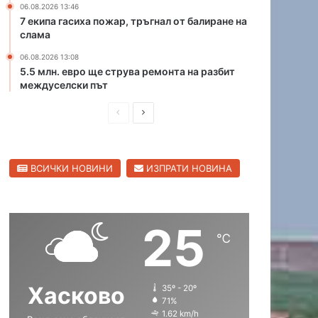
06.08.2026 13:46
р
К
7 екипа гасиха пожар, тръгнал от балиране на
и
а
слама
ц
п
06.08.2026 13:08
а
и
5.5 млн. евро ще струва ремонта на разбит
в
т
междуселски път
С
а
в
н
П
С
и
А
л
р
л
н
е
д
е
е
н
р
ВСИЧКИ НОВИНИ
ИЗПРАТИ НОВИНА
д
д
г
е
р
и
в
е
а
в
ш
а
д
о
25
н
щ
℃
а
а
с
с
Хасково
35º - 20º
т
т
71%
р
р
1.62 km/h