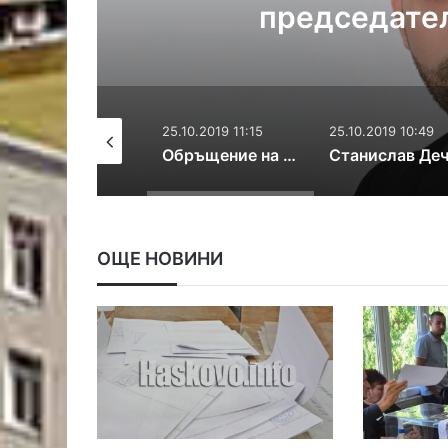
Хасково
Хасково
25.10.2019 11:15
25.10.2019 10:49
24.10.2019 2
т дела!
Обръщение на Камен Тодоров – председател на БСП Хасково
Станислав Дечев: Приоритетите за Хасково не съм ги писал сам, написахме ги с хората
ОЩЕ НОВИНИ