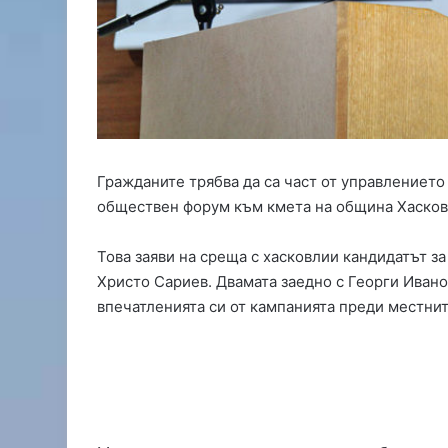
о
д
с
и
л
и
с
н
о
Гражданите трябва да са част от управлението
в
обществен форум към кмета на община Хасков
ф
у
Това заяви на среща с хасковлии кандидатът 
т
б
Христо Сариев. Двамата заедно с Георги Ивано
о
впечатленията си от кампанията преди местнит
л
и
с
т
,
Д
и