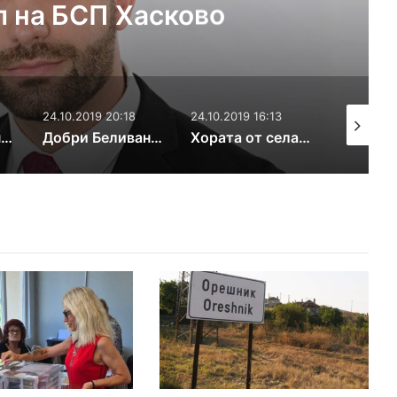
 не съм ги писал сам, написа
с хората
0:18
24.10.2019 16:13
24.10.2019 10:16
25.1
Добри Беливанов: Ние не обещаваме неща, които не могат да станат
Хората от селата Крепост и Горски извор изразиха подкрепа за Иво Димов
Съпругата на Коста Стоев – Екатерина: Ако мъжът сам няма сила, никоя жена не може да му помогне