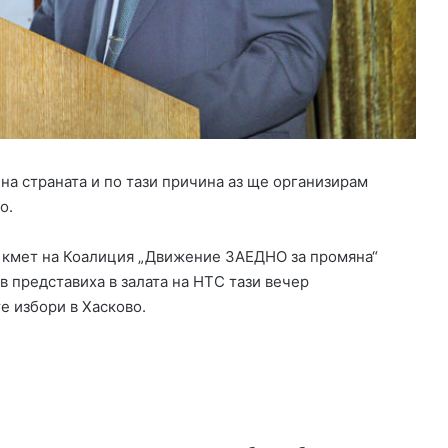
а
н
с
и
р
а
н
е
з
 на страната и по тази причина аз ще организирам
а
о.
и
з
за кмет на Коалиция „Движение ЗАЕДНО за промяна“
г
р
в представиха в залата на НТС тази вечер
а
е избори в Хасково.
ж
д
а
н
е
т
о