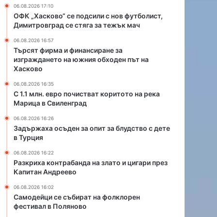
и
а
06.08.2026 17:10
с
н
ОФК „Хасково“ се подсили с нов футболист,
т
д
Димитровград се стяга за тежък мач
в
а
06.08.2026 16:57
а
н
Търсят фирма и финансиране за
т
а
изграждането на южния обходен път на
к
з
Хасково
о
л
р
а
06.08.2026 16:35
С 1.1 млн. евро почистват коритото на река
и
т
Марица в Свиленград
т
о
о
и
06.08.2026 16:26
т
ц
Задържаха осъден за опит за блудство с дете
о
и
в Турция
н
г
06.08.2026 16:22
а
а
Разкриха контрабанда на злато и цигари през
р
р
Капитан Андреево
е
и
к
п
06.08.2026 16:02
а
р
Самодейци се събират на фолклорен
фестивал в Поляново
М
е
а
з