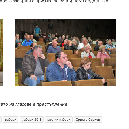
ората завърши с призива да си върнем гордостта от
нето на гласове е престъпление
избори
Избори 2019
местни избори
Христо Сариев