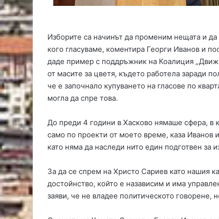
ж
ъ
к
Изборите са начинът да променим нещата и да 
м
а
кого гласуваме, коментира Георги Иванов и пос
ч
даде пример с поддръжник на Коалиция „Движе
от масите за цветя, където работела заради по
че е започнало купуването на гласове по квар
могла да спре това.
До преди 4 години в Хасково нямаше сфера, в к
само по проекти от моето време, каза Иванов 
като няма да наследи нито един подготвен за 
За да се спрем на Христо Сариев като нашия к
достойнство, който е назависим и има управле
заяви, че не владее политическото говорене, н