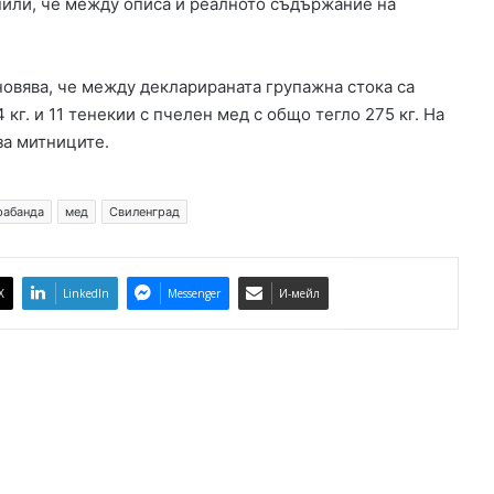
нили, че между описа и реалното съдържание на
о
р
а
новява, че между декларираната групажна стока са
с
кг. и 11 тенекии с пчелен мед с общо тегло 275 кг. На
и
п
за митниците.
р
е
д
рабанда
мед
Свиленград
и
р
е
X
LinkedIn
Messenger
И-мейл
з
у
л
т
а
т
и
т
е