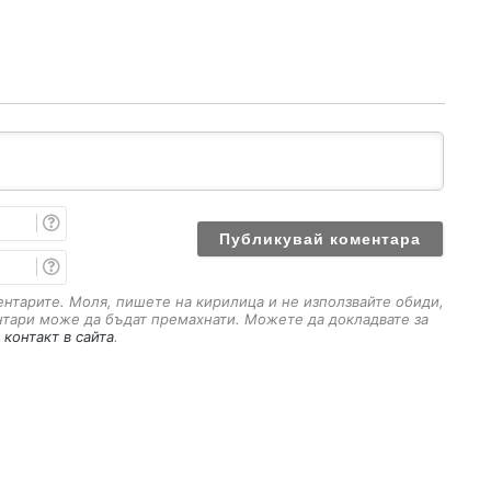
И
м
е
E
m
a
ментарите. Моля, пишете на кирилица и не използвайте обиди,
i
нтари може да бъдат премахнати. Можете да докладвате за
l
 контакт в сайта
.