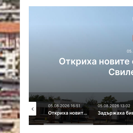
ове в
Задържаха 
Минерални
злоупо
05.08.2026 16:51
05.08.2026 13:02
05.08.2026 12:0
Откриха новите социални центрове в Свиленградско
Задържаха бивш председател на ОбС-Минерални бани по разследване за злоупотреби с евросредства