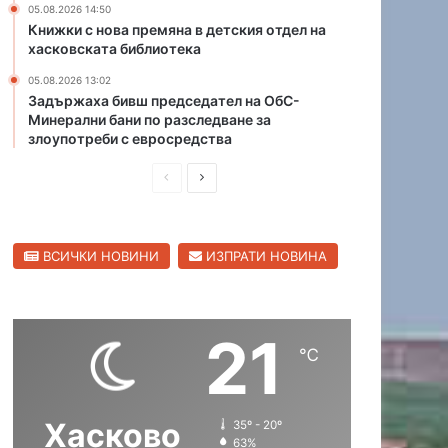
05.08.2026 14:50
л
о
Книжки с нова премяна в детския отдел на
и
п
хасковската библиотека
ц
р
а
05.08.2026 13:02
о
Задържаха бивш председател на ОбС-
в
Минерални бани по разследване за
о
злоупотреби с евросредства
д
,
П
С
п
р
л
у
с
е
е
к
ВСИЧКИ НОВИНИ
ИЗПРАТИ НОВИНА
д
д
а
и
в
т
в
ш
а
21
о
н
щ
℃
д
а
а
а
т
с
с
а
Хасково
35º - 20º
т
т
к
63%