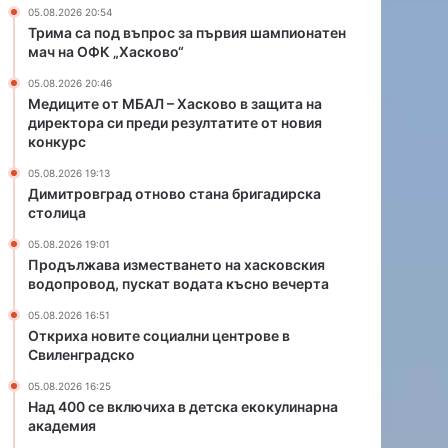
о
т
05.08.2026 20:54
в
в
Трима са под въпрос за първия шампионатен
о
а
мач на ОФК „Хасково“
с
н
05.08.2026 20:46
т
е
Медиците от МБАЛ – Хасково в защита на
а
т
директора си преди резултатите от новия
н
о
конкурс
а
н
б
а
05.08.2026 19:13
Димитровград отново стана бригадирска
р
х
столица
и
а
г
с
05.08.2026 19:01
а
к
Продължава изместването на хасковския
д
о
водопровод, пускат водата късно вечерта
и
в
05.08.2026 16:51
р
с
Откриха новите социални центрове в
с
к
Свиленградско
к
и
а
я
05.08.2026 16:25
с
в
Над 400 се включиха в детска екокулинарна
т
академия
о
о
д