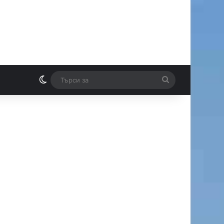
Switch skin
Търси
И
за