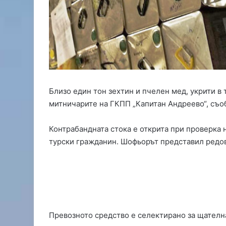
с
з
а
п
ъ
р
в
и
я
Близо един тон зехтин и пчелен мед, укрити в
ш
митничарите на ГКПП „Капитан Андреево“, съо
а
м
Контрабандната стока е открита при проверка н
п
и
турски гражданин. Шофьорът представил редов
о
н
а
т
е
н
Превозното средство е селектирано за щателн
м
а