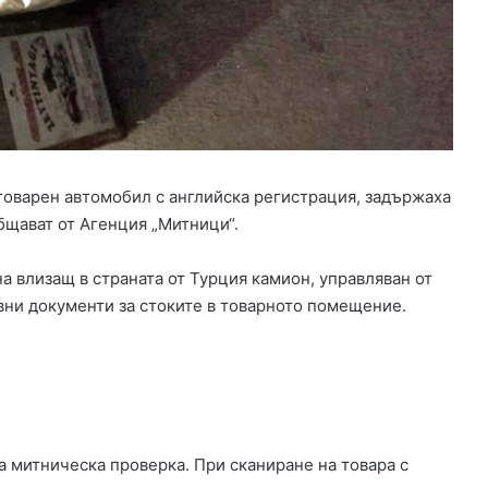
Х
а
с
к
о
в
о
в
з
 товарен автомобил с английска регистрация, задържаха
а
бщават от Агенция „Митници“.
щ
и
а влизащ в страната от Турция камион, управляван от
т
а
ни документи за стоките в товарното помещение.
н
а
д
и
р
е
а митническа проверка. При сканиране на товара с
к
т