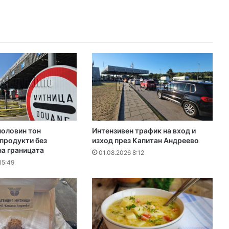
половин тон
Интензивен трафик на вход и
продукти без
изход през Капитан Андреево
на границата
01.08.2026 8:12
15:49