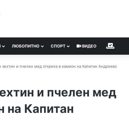
℃
Н
ЛЮБОПИТНО
СПОРТ
ВИДЕО
ИЗБОР
н зехтин и пчелен мед откриха в камион на Капитан Андреево
зехтин и пчелен мед
н на Капитан