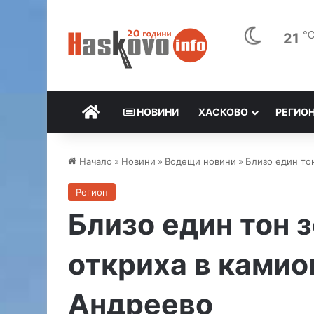
21
НАЧАЛО
НОВИНИ
ХАСКОВО
РЕГИО
Начало
»
Новини
»
Водещи новини
»
Близо един то
Регион
Близо един тон 
откриха в камио
Андреево