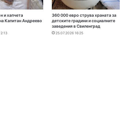
н и хапчета
360 000 евро струва храната за
на Капитан Андреево
детските градини и социалните
заведения в Свиленград
12:13
25.07.2026 16:25