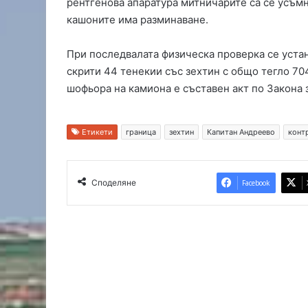
рентгенова апаратура митничарите са се усъм
ч
кашоните има разминаване.
н
а
При последвалата физическа проверка се уста
О
скрити 44 тенекии със зехтин с общо тегло 704 
Ф
К
шофьора на камиона е съставен акт по Закона 
„
Х
а
Етикети
граница
зехтин
Капитан Андреево
конт
с
к
о
Споделяне
Facebook
в
о
“