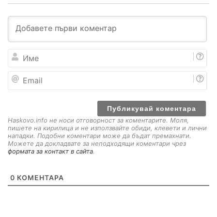
И
м
е
E
m
a
i
l
Haskovo.info не носи отговорност за коментарите. Моля,
пишете на кирилица и не използвайте обиди, клевети и лични
нападки. Подобни коментари може да бъдат премахнати.
Можете да докладвате за неподходящи коментари чрез
формата за контакт в сайта
.
0
КОМЕНТАРА