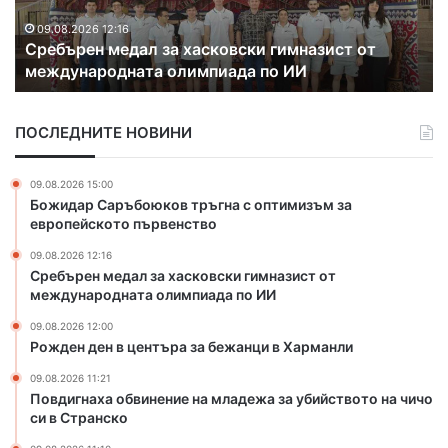
д
е
 за хасковски гимназист от
н
09.08.2026 12:00
а олимпиада по ИИ
Рожден ден в центъ
в
ц
е
ПОСЛЕДНИТЕ НОВИНИ
н
т
ъ
09.08.2026 15:00
р
Божидар Саръбоюков тръгна с оптимизъм за
а
европейското първенство
з
09.08.2026 12:16
а
Сребърен медал за хасковски гимназист от
б
международната олимпиада по ИИ
е
ж
09.08.2026 12:00
а
Рожден ден в центъра за бежанци в Харманли
н
09.08.2026 11:21
ц
Повдигнаха обвинение на младежа за убийството на чичо
и
си в Странско
в