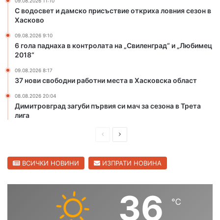
Х
09.08.2026 11:10
С водосвет и дамско присъствие откриха ловния сезон в
а
Хасково
р
м
09.08.2026 9:10
а
6 гола паднаха в контролата на „Свиленград“ и „Любимец
н
2018“
л
09.08.2026 8:17
и
37 нови свободни работни места в Хасковска област
08.08.2026 20:04
Димитровград загуби първия си мач за сезона в Трета
лига
П
С
р
л
е
е
ВСИЧКИ НОВИНИ
ИЗПРАТИ НОВИНА
д
д
и
в
36
℃
ш
а
н
щ