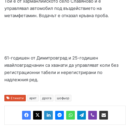
Той е от харманлийското село Славяново и е
управлявал автомобил под въздействието на
метамфетамин. Водачът е отказал кръвна проба.
61-годишен от Димитровград и 25-годишен
ивайловградчанин са хванати да управляват коли без
регистрационни табели и нерегистрирани по
надлежния ред.
Етикети
арет
дрога
шофьор