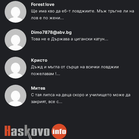
Forest love
Ще има кво да еб-т ловджиите. Мъж тръгне ли на
лов е по жени...
Dimo7878@abv.bg
Това не е Държава а цигански катун...
Кристо
Дъжд и мъгла от сърце на всички ловджии
пожелавам !...
Митев
С тая липса на деца скоро и училището може да
закрият, все с...