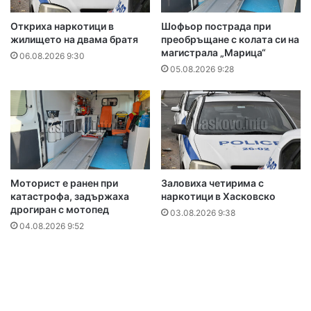
Откриха наркотици в
Шофьор пострада при
жилището на двама братя
преобръщане с колата си на
магистрала „Марица“
06.08.2026 9:30
05.08.2026 9:28
Моторист е ранен при
Заловиха четирима с
катастрофа, задържаха
наркотици в Хасковско
дрогиран с мотопед
03.08.2026 9:38
04.08.2026 9:52