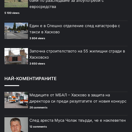
бани по разследване за злоупотреби с
евросредства
5 100 views
Един е в Спешно отделение след катастрофа с
такси в Хасково
3 804 views
Започна строителството на 55 жилищни сгради в
Хасковско
3 650 views
НАЙ-КОМЕНТИРАНИТЕ
Медиците от МБАЛ – Хасково в защита на
директора си преди резултатите от новия конкурс
26 comments
След ареста Муса Чолак твърди, че е наклеветен
12 comments