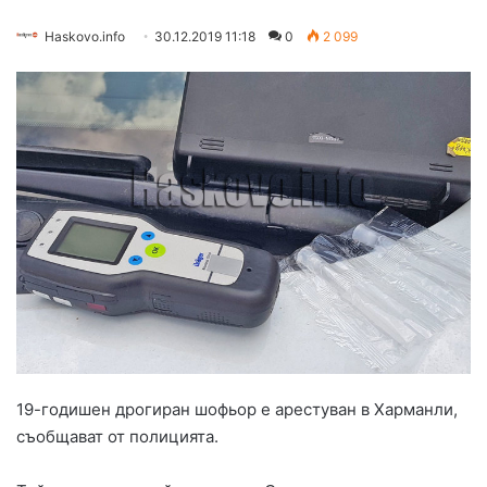
Haskovo.info
30.12.2019 11:18
0
2 099
19-годишен дрогиран шофьор е арестуван в Харманли,
съобщават от полицията.