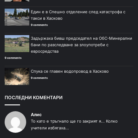
Един е в Спешно отделение след катастрофа с
такси в Хасково
9 comments
Задържаха бивш председател на ОбС-Минерални
бани по разследване за злоупотреби с
евросредства
9 comments
Спука се главен водопровод в Хасково
9 comments
ПОСЛЕДНИ КОМЕНТАРИ
Алис
То като е тръгнало ще го закрият я... Колко
учители избягаха...