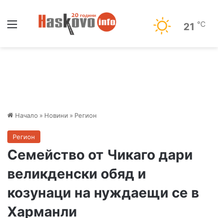
Меню
℃
21
Начало
»
Новини
»
Регион
Регион
Семейство от Чикаго дари
великденски обяд и
козунаци на нуждаещи се в
Харманли