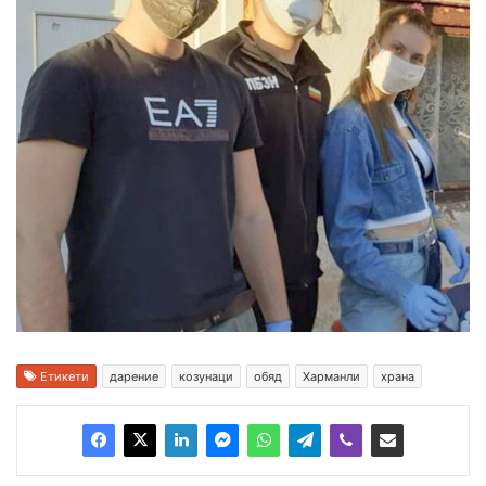
Етикети
дарение
козунаци
обяд
Харманли
храна