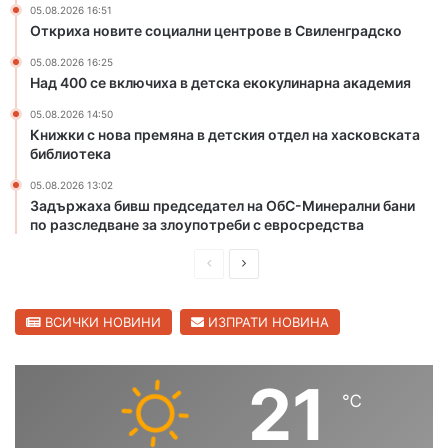
а
к
05.08.2026 16:51
Откриха новите социални центрове в Свиленградско
д
о
и
в
05.08.2026 16:25
р
с
Над 400 се включиха в детска екокулинарна академия
с
к
к
и
05.08.2026 14:50
Книжки с нова премяна в детския отдел на хасковската
а
я
библиотека
с
в
т
о
05.08.2026 13:02
о
д
Задържаха бивш председател на ОбС-Минерални бани
л
о
по разследване за злоупотреби с евросредства
и
п
ц
р
П
С
а
о
р
л
в
е
е
ВСИЧКИ НОВИНИ
ИЗПРАТИ НОВИНА
о
д
д
д
,
и
в
21
п
℃
ш
а
у
с
н
щ