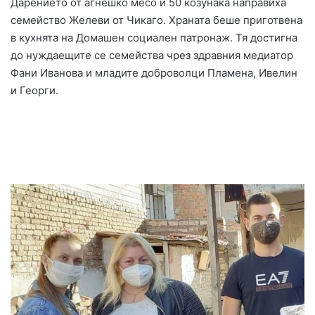
Дарението от агнешко месо и 50 козунака направиха
семейство Желеви от Чикаго. Храната беше приготвена
в кухнята на Домашен социален патронаж. Тя достигна
до нуждаещите се семейства чрез здравния медиатор
Фани Иванова и младите доброволци Пламена, Ивелин
и Георги.