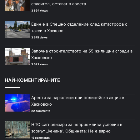
спасител, остават в ареста
3 694 views
Един е в Спешно отделение след катастрофа с
такси в Хасково
3 675 views
Започна строителството на 55 жилищни сгради в
Хасковско
3 622 views
НАЙ-КОМЕНТИРАНИТЕ
Арести за наркотици при полицейска акция в
Хасковско
22 comments
НПО сигнализира за неприемливи условия в
зоокът „Кенана“. Общината: Не е вярно
16 comments