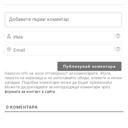
И
м
е
E
m
a
i
l
Haskovo.info не носи отговорност за коментарите. Моля,
пишете на кирилица и не използвайте обиди, клевети и лични
нападки. Подобни коментари може да бъдат премахнати.
Можете да докладвате за неподходящи коментари чрез
формата за контакт в сайта
.
0
КОМЕНТАРА