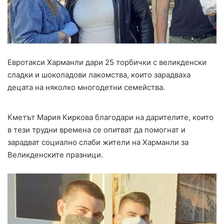
Евротакси Харманли дари 25 торбички с великденски
сладки и шоколадови лакомства, които зарадваха
децата на няколко многодетни семейства.
Кметът Мария Киркова благодари на дарителите, които
в тези трудни времена се опитват да помогнат и
зарадват социално слаби жители на Харманли за
Великденските празници.