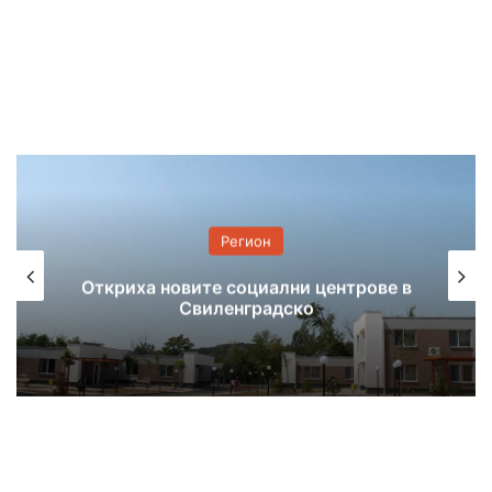
Регион
Задържаха бивш председател на
ОбС-Минерални бани по разследване
за злоупотреби с евросредства