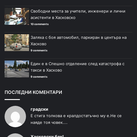
Свободни места за учители, инженери и лични
асистенти в Хасковско
10 comments
Заляха с боя автомобил, паркиран в центъра на
Хасково
9 comments
Един е в Спешно отделение след катастрофа с
такси в Хасково
9 comments
ПОСЛЕДНИ КОМЕНТАРИ
градски
Е стига толкова е кралдостатъчно му е.Не се
наяде тоя човек....
Хасковски бек!