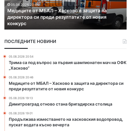
о
ж
в
а
05.08.2026 19:13
Димитровград отново стана бригадирска
г
в
столица
р
а
а
и
д
з
ПОСЛЕДНИТЕ НОВИНИ
о
м
т
е
н
с
05.08.2026 20:54
о
т
Трима са под въпрос за първия шампионатен мач на ОФК
в
в
„Хасково“
о
а
05.08.2026 20:46
с
н
Медиците от МБАЛ – Хасково в защита на директора си
т
е
преди резултатите от новия конкурс
а
т
н
о
05.08.2026 19:13
а
н
Димитровград отново стана бригадирска столица
б
а
05.08.2026 19:01
р
х
Продължава изместването на хасковския водопровод,
и
а
пускат водата късно вечерта
г
с