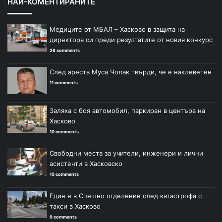
НАЙ-КОМЕНТИРАНИТЕ
Медиците от МБАЛ – Хасково в защита на
директора си преди резултатите от новия конкурс
26 comments
След ареста Муса Чолак твърди, че е наклеветен
11 comments
Заляха с боя автомобил, паркиран в центъра на
Хасково
10 comments
Свободни места за учители, инженери и лични
асистенти в Хасковско
10 comments
Един е в Спешно отделение след катастрофа с
такси в Хасково
9 comments