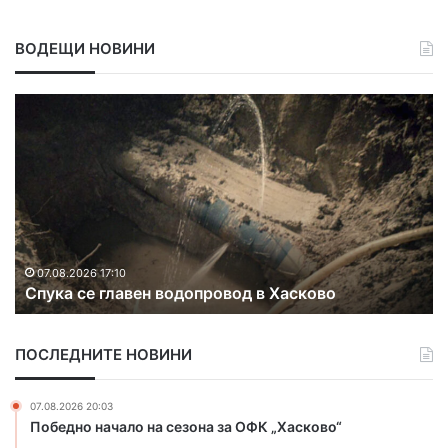
ВОДЕЩИ НОВИНИ
С
О
п
р
у
а
к
н
а
ж
с
е
е
в
г
к
л
о
07.08.2026 17:10
Спука се главен водопровод в Хасково
а
д
в
з
е
а
ПОСЛЕДНИТЕ НОВИНИ
н
ж
в
е
о
г
07.08.2026 20:03
д
и
Победно начало на сезона за ОФК „Хасково“
о
и