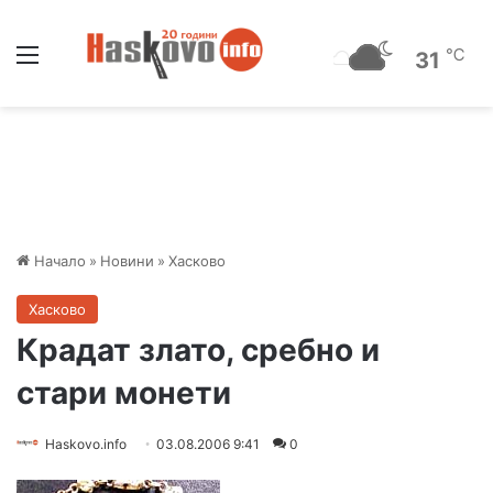
Меню
℃
31
Начало
»
Новини
»
Хасково
Хасково
Крадат злато, сребно и
стари монети
Haskovo.info
03.08.2006 9:41
0