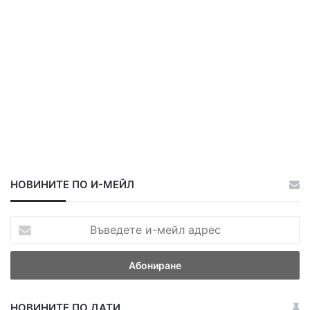
НОВИНИТЕ ПО И-МЕЙЛ
В
ъ
в
е
д
е
НОВИНИТЕ ПО ДАТИ
т