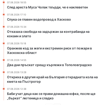
07.08.2026 18:55
п
е
След ареста Муса Чолак твърди, че е наклеветен
р
к
о
с
07.08.2026 17:10
в
т
Спука се главен водопровод в Хасково
о
р
07.08.2026 15:34
д
е
Отказаха свобода на задържан за контрабанда на
в
м
кокаин и злато
Х
е
а
н
07.08.2026 15:18
с
р
Оранжев код за жеги и екстремен риск от пожари в
к
и
Хасковска област
о
с
07.08.2026 14:55
в
к
Два дни пръскат срещу кърлежи в Тополовградско
о
о
т
07.08.2026 13:28
Откриха в другия край на България открадната кола на
п
кмета на Пъстрогор
о
ж
07.08.2026 12:38
а
Баби учат деца как се прави домашна юфка, после ще
р
„бъркат“ лютеница и сладко
и