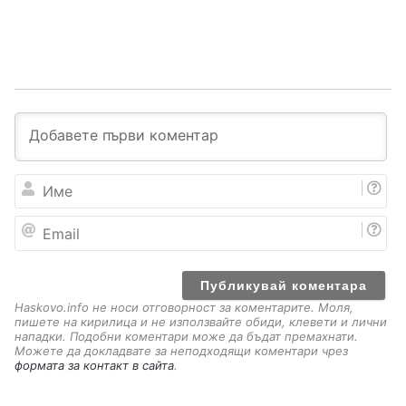
И
м
е
E
m
a
i
l
Haskovo.info не носи отговорност за коментарите. Моля,
пишете на кирилица и не използвайте обиди, клевети и лични
нападки. Подобни коментари може да бъдат премахнати.
Можете да докладвате за неподходящи коментари чрез
формата за контакт в сайта
.