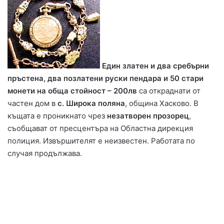
Един златен и два сребърни
пръстена, два позлатени руски пендара и 50 стари
монети на обща стойност – 200лв
са откраднати от
частен дом в
с. Широка поляна
, община Хасково. В
къщата е проникнато чрез
незатворен прозорец
,
съобщават от пресцентъра на Областна дирекция
полиция. Извършителят е неизвестен. Работата по
случая продължава.