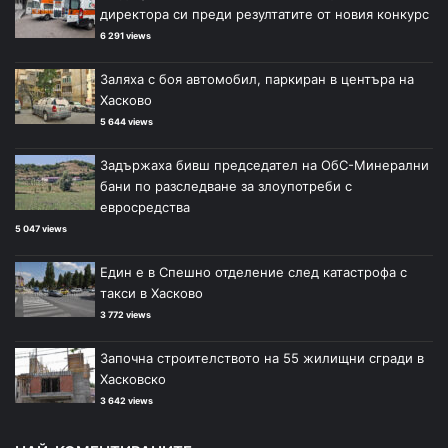
директора си преди резултатите от новия конкурс
6 291 views
Заляха с боя автомобил, паркиран в центъра на
Хасково
5 644 views
Задържаха бивш председател на ОбС-Минерални
бани по разследване за злоупотреби с
евросредства
5 047 views
Един е в Спешно отделение след катастрофа с
такси в Хасково
3 772 views
Започна строителството на 55 жилищни сгради в
Хасковско
3 642 views