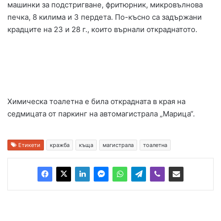
машинки за подстригване, фритюрник, микровълнова
печка, 8 килима и 3 пердета. По-късно са задържани
крадците на 23 и 28 г., които върнали откраднатото.
Химическа тоалетна е била открадната в края на
седмицата от паркинг на автомагистрала „Марица“.
Етикети
кражба
къща
магистрала
тоалетна