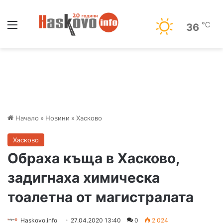
Меню
℃
36
Начало
»
Новини
»
Хасково
Хасково
Обраха къща в Хасково,
задигнаха химическа
тоалетна от магистралата
Haskovo.info
27.04.2020 13:40
0
2 024