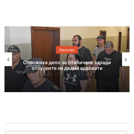
Хасково
ичане заради
Отстраняват аварии в Х
 адвокати
Свиленград и по сел