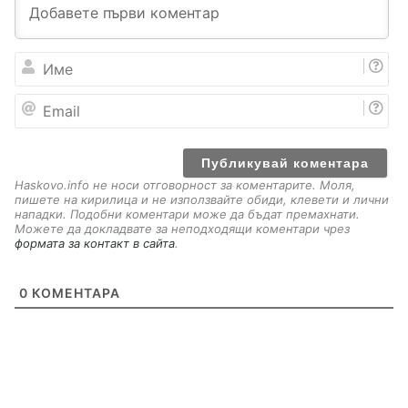
И
м
е
E
m
a
i
l
Haskovo.info не носи отговорност за коментарите. Моля,
пишете на кирилица и не използвайте обиди, клевети и лични
нападки. Подобни коментари може да бъдат премахнати.
Можете да докладвате за неподходящи коментари чрез
формата за контакт в сайта
.
0
КОМЕНТАРА