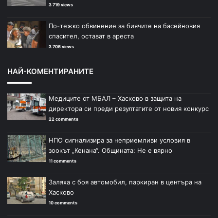
3 719 views
По-тежко обвинение за биячите на басейновия
спасител, остават в ареста
3 706 views
НАЙ-КОМЕНТИРАНИТЕ
Медиците от МБАЛ – Хасково в защита на
директора си преди резултатите от новия конкурс
22 comments
НПО сигнализира за неприемливи условия в
зоокът „Кенана“. Общината: Не е вярно
11 comments
Заляха с боя автомобил, паркиран в центъра на
Хасково
10 comments