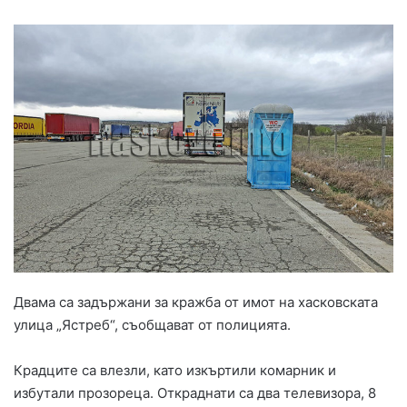
Двама са задържани за кражба от имот на хасковската
улица „Ястреб“, съобщават от полицията.
Крадците са влезли, като изкъртили комарник и
избутали прозореца. Откраднати са два телевизора, 8