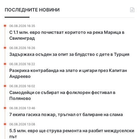
т
ПОСЛЕДНИТЕ НОВИНИ
р
а
б
06.08.2026 16:35
а
С 1.1 млн. евро почистват коритото на река Марица в
н
Свиленград
д
06.08.2026 16:26
а
Задържаха осъден за опит за блудство с дете в Турция
н
а
06.08.2026 16:22
з
Разкриха контрабанда на злато и цигари през Капитан
л
Андреево
а
06.08.2026 16:02
т
Самодейци се събират на фолклорен фестивал в
о
Поляново
и
ц
06.08.2026 13:46
7 екипа гасиха пожар, тръгнал от балиране на слама
и
г
06.08.2026 13:08
а
5.5 млн. евро ще струва ремонта на разбит междуселски
р
път