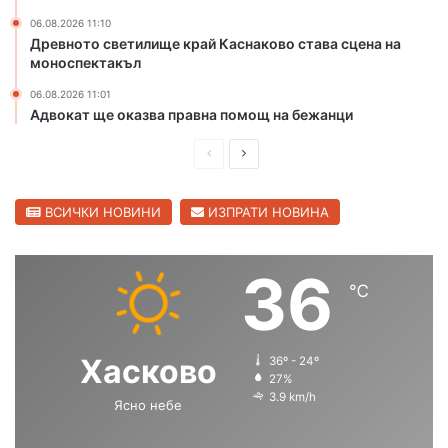
и
06.08.2026 11:10
п
Древното светилище край Каснаково става сцена на
р
моноспектакъл
е
з
06.08.2026 11:01
К
Адвокат ще оказва правна помощ на бежанци
а
п
П
С
и
р
л
т
е
е
ВСИЧКИ НОВИНИ
ИЗПРАТИ НОВИНА
а
н
д
д
А
и
в
36
н
℃
ш
а
д
р
н
щ
е
а
а
Хасково
е
36º - 24º
с
с
27%
в
3.9 km/h
о
Ясно небе
т
т
р
р