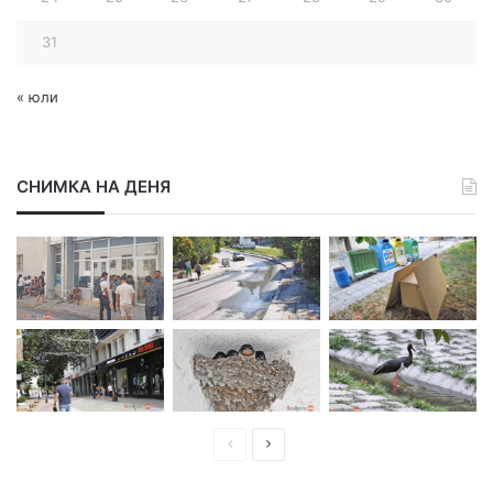
31
« юли
СНИМКА НА ДЕНЯ
П
С
р
л