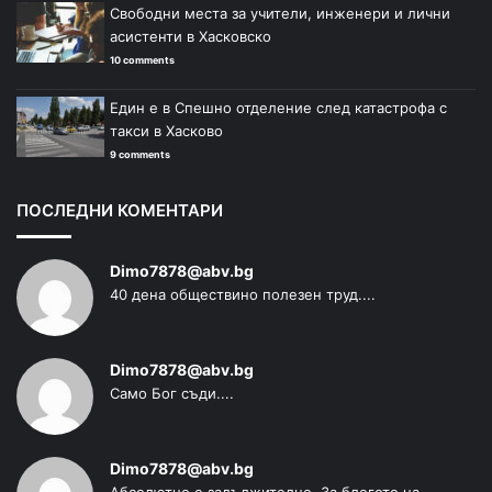
Свободни места за учители, инженери и лични
асистенти в Хасковско
10 comments
Един е в Спешно отделение след катастрофа с
такси в Хасково
9 comments
ПОСЛЕДНИ КОМЕНТАРИ
Dimo7878@abv.bg
40 дена обществино полезен труд....
Dimo7878@abv.bg
Само Бог съди....
Dimo7878@abv.bg