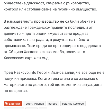
обществена длъжност, свързана с ръководство,
контрол или стопанисване на публично имущество.
В наказателното производство не са били обект на
разглеждане гражданско-правните последици от
деянието – претърпени имуществени вреди за
собственика на сградата, в резултат на нейното
премахване. Тези вреди се претендират с подадената
от Община Хасково искова молба, посочват от
Хасковския окръжен съд.
Пред Haskovo.info Георги Иванов заяви, че все още не е
получил призовка. Когато това стана и се запознае с
материалите по делото, той ще коментира ситуацията
по същество.
Етикети
Георги Иванов
затвор
община Хасково