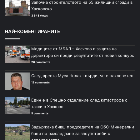
Започна строителството на 55 жилищни сгради в
Хасковско
3 648 views
НАЙ-КОМЕНТИРАНИТЕ
Медиците от МБАЛ – Хасково в защита на
директора си преди резултатите от новия конкурс
26 comments
След ареста Муса Чолак твърди, че е наклеветен
12 comments
Един е в Спешно отделение след катастрофа с
такси в Хасково
9 comments
Задържаха бивш председател на ОбС-Минерални
бани по разследване за злоупотреби с