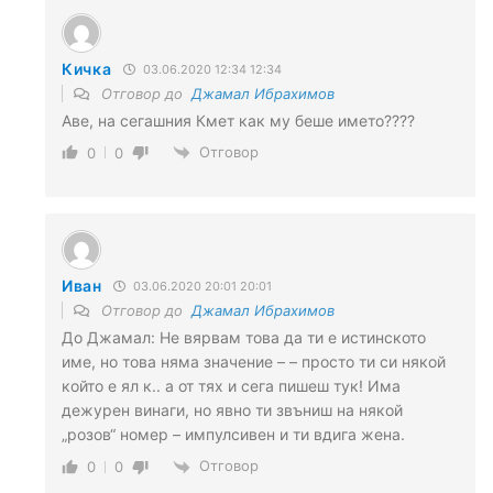
Кичка
03.06.2020 12:34 12:34
Отговор до
Джамал Ибрахимов
Аве, на сегашния Кмет как му беше името????
Отговор
0
0
Иван
03.06.2020 20:01 20:01
Отговор до
Джамал Ибрахимов
До Джамал: Не вярвам това да ти е истинското
име, но това няма значение – – просто ти си някой
който е ял к.. а от тях и сега пишеш тук! Има
дежурен винаги, но явно ти звъниш на някой
„розов“ номер – импулсивен и ти вдига жена.
Отговор
0
0