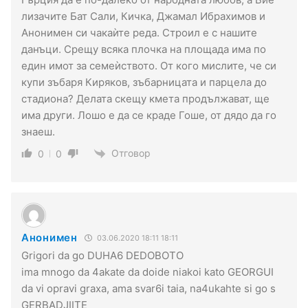
лизачите Бат Сали, Кичка, Джамал Ибрахимов и
Анонимен си чакаѝте реда. Строил е с нашите
данъци. Срещу всяка плочка на площада има по
един имот за семеѝството. От кого мислите, че си
купи зъбаря Киряков, зъбарницата и парцела до
стадиона? Делата скещу кмета продължават, ще
има други. Лошо е да се краде Гоше, от дядо да го
знаеш.
Отговор
0
0
Анонимен
03.06.2020 18:11 18:11
Grigori da go DUHA6 DEDOBOTO
ima mnogo da 4akate da doide niakoi kato GEORGUI
da vi opravi graxa, ama svar6i taia, na4ukahte si go s
GERBADJIITE