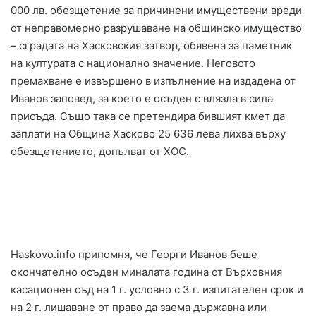
000 лв. обезщетение за причинени имуществени вреди
от неправомерно разрушаване на общинско имущество
– сградата на Хасковския затвор, обявена за паметник
на културата с национално значение. Неговото
премахване е извършено в изпълнение на издадена от
Иванов заповед, за което е осъден с влязла в сила
присъда. Също така се претендира бившият кмет да
заплати на Община Хасково 25 636 лева лихва върху
обезщетението, допълват от ХОС.
Haskovo.info припомня, че Георги Иванов беше
окончателно осъден миналата година от Върховния
касационен съд на 1 г. условно с 3 г. изпитателен срок и
на 2 г. лишаване от право да заема държавна или