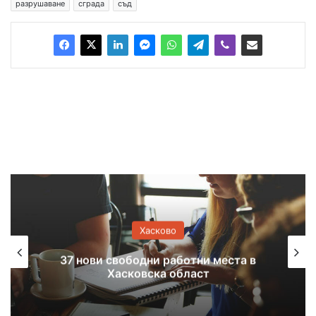
разрушаване
сграда
съд
Хасково
Спука се главен водопровод в
Хасково