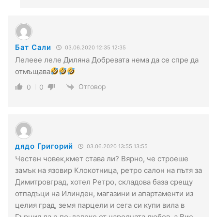
Бат Сали
03.06.2020 12:35 12:35
Лелеее леле Диляна Добревата нема да се спре да
отмъщава
Отговор
0
0
дядо Григорий
03.06.2020 13:55 13:55
Честен човек,кмет става ли? Вярно, че строеше
замък на язовир Клокотница, ретро салон на пътя за
Димитровград, хотел Ретро, складова база срещу
отпадъци на Илинден, магазини и апартаменти из
целия град, земя парцели и сега си купи вила в
Гърция да е по-далеко от народната любов, а Вие