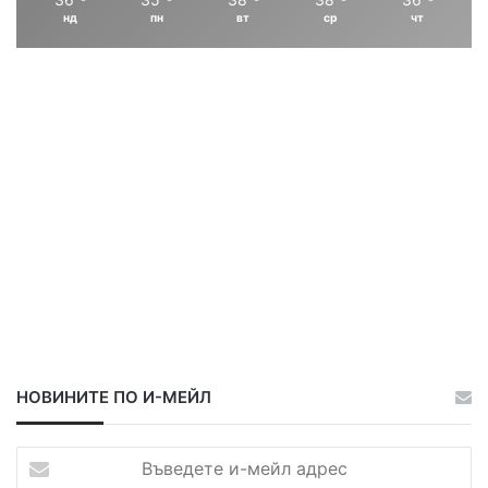
нд
пн
вт
ср
чт
и
и
ц
ц
а
а
НОВИНИТЕ ПО И-МЕЙЛ
В
ъ