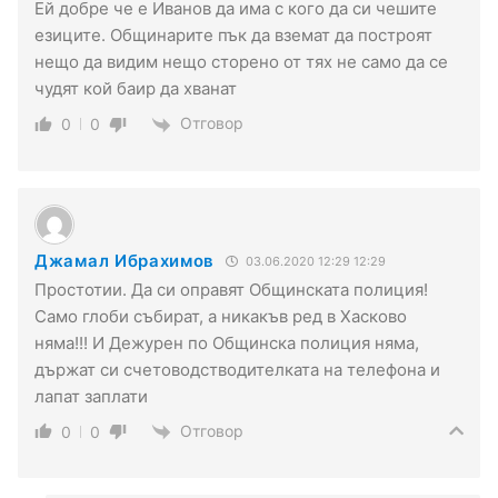
Ей добре че е Иванов да има с кого да си чешите
езиците. Общинарите пък да вземат да построят
нещо да видим нещо сторено от тях не само да се
чудят кой баир да хванат
Отговор
0
0
Джамал Ибрахимов
03.06.2020 12:29 12:29
Простотии. Да си оправят Общинската полиция!
Само глоби събират, а никакъв ред в Хасково
няма!!! И Дежурен по Общинска полиция няма,
държат си счетоводстводителката на телефона и
лапат заплати
Отговор
0
0