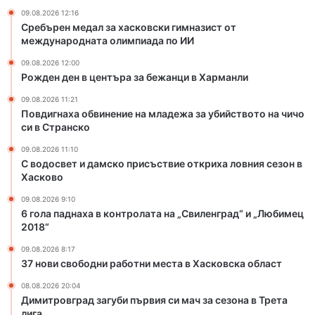
н
к
09.08.2026 12:16
е
о
Сребърен медал за хасковски гимназист от
н
п
международната олимпиада по ИИ
и
р
09.08.2026 12:00
е
и
Рожден ден в центъра за бежанци в Харманли
н
с
а
ъ
09.08.2026 11:21
м
с
Повдигнаха обвинение на младежа за убийството на чичо
л
т
си в Странско
а
в
09.08.2026 11:10
д
и
С водосвет и дамско присъствие откриха ловния сезон в
е
е
Хасково
ж
о
а
т
09.08.2026 9:10
6 гола паднаха в контролата на „Свиленград“ и „Любимец
з
к
2018“
а
р
у
и
09.08.2026 8:17
б
х
37 нови свободни работни места в Хасковска област
и
а
08.08.2026 20:04
й
л
Димитровград загуби първия си мач за сезона в Трета
с
о
лига