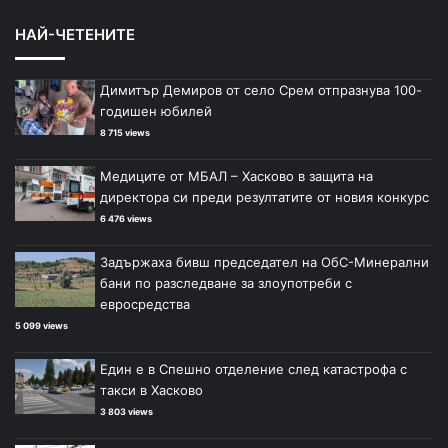
НАЙ-ЧЕТЕНИТЕ
Димитър Демиров от село Срем отпразнува 100-
годишен юбилей
8 715 views
Медиците от МБАЛ – Хасково в защита на
директора си преди резултатите от новия конкурс
6 476 views
Задържаха бивш председател на ОбС-Минерални
бани по разследване за злоупотреби с
евросредства
5 099 views
Един е в Спешно отделение след катастрофа с
такси в Хасково
3 803 views