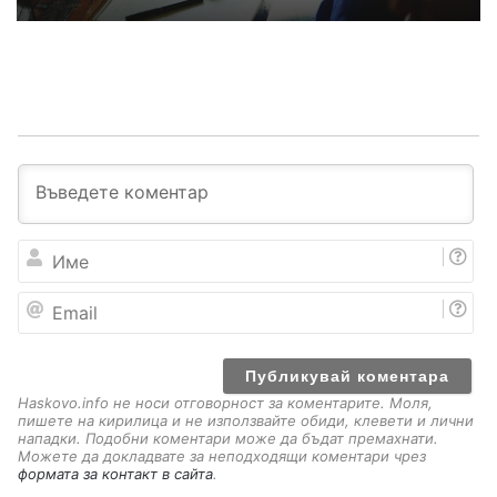
И
м
е
E
m
a
i
l
Haskovo.info не носи отговорност за коментарите. Моля,
пишете на кирилица и не използвайте обиди, клевети и лични
нападки. Подобни коментари може да бъдат премахнати.
Можете да докладвате за неподходящи коментари чрез
формата за контакт в сайта
.