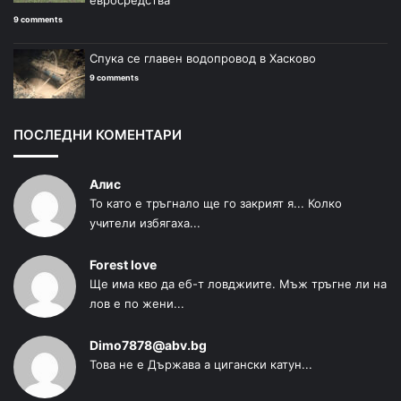
евросредства
9 comments
Спука се главен водопровод в Хасково
9 comments
ПОСЛЕДНИ КОМЕНТАРИ
Алис
То като е тръгнало ще го закрият я... Колко
учители избягаха...
Forest love
Ще има кво да еб-т ловджиите. Мъж тръгне ли на
лов е по жени...
Dimo7878@abv.bg
Това не е Държава а цигански катун...