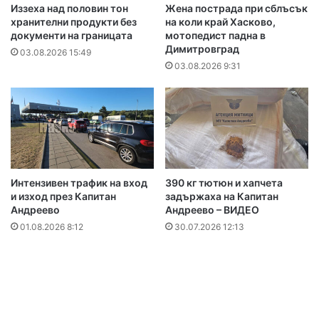
Иззеха над половин тон
Жена пострада при сблъсък
хранителни продукти без
на коли край Хасково,
документи на границата
мотопедист падна в
Димитровград
03.08.2026 15:49
03.08.2026 9:31
Интензивен трафик на вход
390 кг тютюн и хапчета
и изход през Капитан
задържаха на Капитан
Андреево
Андреево – ВИДЕО
01.08.2026 8:12
30.07.2026 12:13