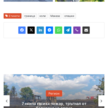
Етикети
граница
коли
Маказа
опашки
Регион
7 екипа гасиха пожар, тръгнал от