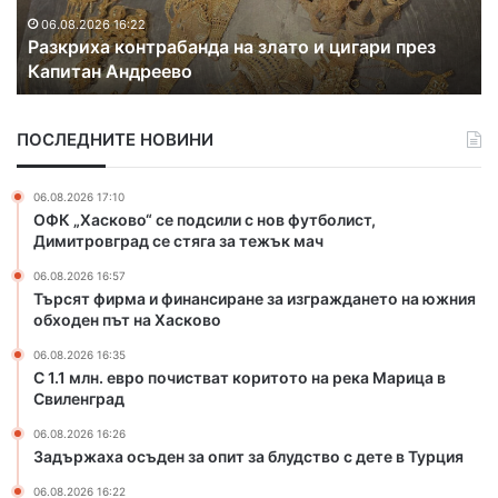
х
й
а
ц
06.08.2026 16:22
Разкриха контрабанда на злато и цигари през
к
и
Капитан Андреево
о
с
н
е
т
с
ПОСЛЕДНИТЕ НОВИНИ
р
ъ
а
б
б
и
06.08.2026 17:10
а
р
ОФК „Хасково“ се подсили с нов футболист,
н
а
Димитровград се стяга за тежък мач
д
т
06.08.2026 16:57
а
н
Търсят фирма и финансиране за изграждането на южния
н
а
обходен път на Хасково
а
ф
з
о
06.08.2026 16:35
л
л
С 1.1 млн. евро почистват коритото на река Марица в
а
Свиленград
к
т
л
06.08.2026 16:26
о
о
Задържаха осъден за опит за блудство с дете в Турция
и
р
ц
е
06.08.2026 16:22