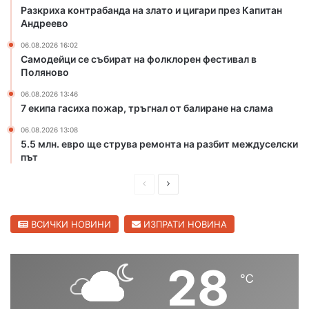
Разкриха контрабанда на злато и цигари през Капитан
и
н
Андреево
г
ф
а
е
06.08.2026 16:02
р
с
Самодейци се събират на фолклорен фестивал в
и
т
Поляново
п
и
06.08.2026 13:46
р
в
7 екипа гасиха пожар, тръгнал от балиране на слама
е
а
з
л
06.08.2026 13:08
К
в
5.5 млн. евро ще струва ремонта на разбит междуселски
а
П
път
п
о
и
П
С
л
т
я
р
л
а
н
е
е
ВСИЧКИ НОВИНИ
ИЗПРАТИ НОВИНА
н
о
А
д
д
в
н
о
и
в
28
д
℃
ш
а
р
е
н
щ