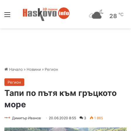
Меню
℃
28
Начало
»
Новини
»
Регион
Регион
Тапи по пътя към гръцкото
море
Димитър Иванов
20.06.2020 8:55
3
1 885