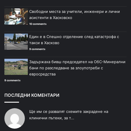
Свободни места за учители, инженери и лични
асистенти в Хасковско
10 comments
Един е в Спешно отделение след катастрофа с
такси в Хасково
9 comments
Задържаха бивш председател на ОбС-Минерални
бани по разследване за злоупотреби с
евросредства
9 comments
ПОСЛЕДНИ КОМЕНТАРИ
Ще им се развалят схемите закрадене на
клинични пътеки, за т...