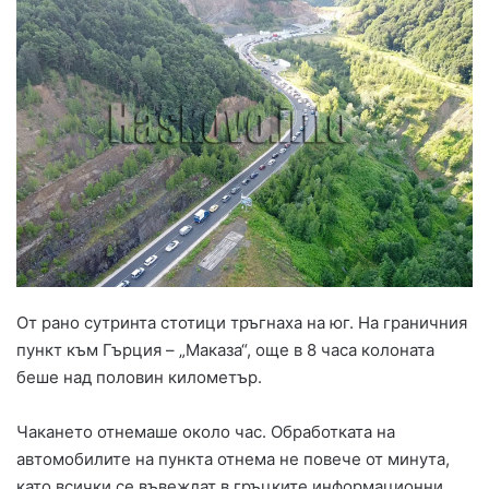
От рано сутринта стотици тръгнаха на юг. На граничния
пункт към Гърция – „Маказа“, още в 8 часа колоната
беше над половин километър.
Чакането отнемаше около час. Обработката на
автомобилите на пункта отнема не повече от минута,
като всички се въвеждат в гръцките информационни