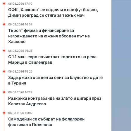
и
а
06.08.2026 17:10
с
н
ОФК „Хасково“ се подсили с нов футболист,
т
д
Димитровград се стяга за тежък мач
в
а
06.08.2026 16:57
а
н
Търсят фирма и финансиране за
т
а
изграждането на южния обходен път на
к
з
Хасково
о
л
р
а
06.08.2026 16:35
С 1.1 млн. евро почистват коритото на река
и
т
Марица в Свиленград
т
о
о
и
06.08.2026 16:26
т
ц
Задържаха осъден за опит за блудство с дете
о
и
в Турция
н
г
06.08.2026 16:22
а
а
Разкриха контрабанда на злато и цигари през
р
р
Капитан Андреево
е
и
к
п
06.08.2026 16:02
а
р
Самодейци се събират на фолклорен
М
фестивал в Поляново
е
а
з