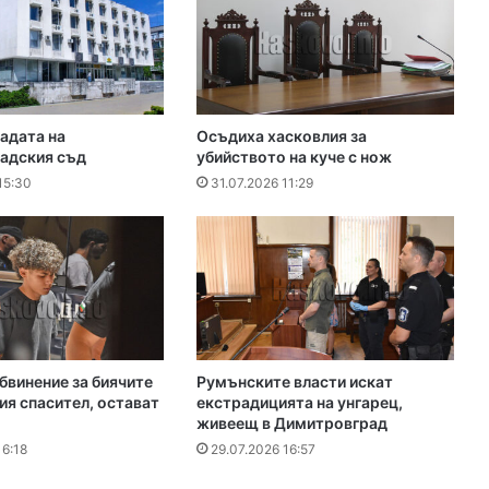
адата на
Осъдиха хасковлия за
адския съд
убийството на куче с нож
15:30
31.07.2026 11:29
винение за биячите
Румънските власти искат
ия спасител, остават
екстрадицията на унгарец,
живеещ в Димитровград
16:18
29.07.2026 16:57