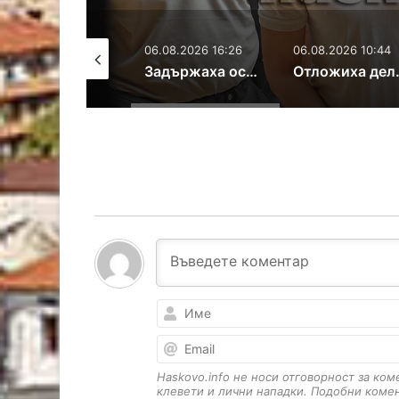
06.08.2026 16:26
06.08.2026 10:44
06.08.2026 9:3
Задържаха осъден за опит за блудство с дете в Турция
Отложиха дело за отвличане заради отпуските на двама адвокати
Haskovo.info не носи отговорност за ко
клевети и лични нападки. Подобни коме