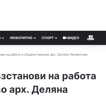
℃
Н
ЛЮБОПИТНО
СПОРТ
ВИДЕО
ИЗБОР
ови на работа в община Хасково арх. Деляна Панайотова
зстанови на работа
о арх. Деляна