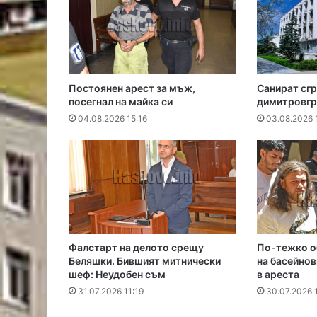
Постоянен арест за мъж,
Санират сгр
посегнал на майка си
димитровгр
04.08.2026 15:16
03.08.2026 
Фалстарт на делото срещу
По-тежко об
Беляшки. Бившият митнически
на басейнов
шеф: Неудобен съм
в ареста
31.07.2026 11:19
30.07.2026 