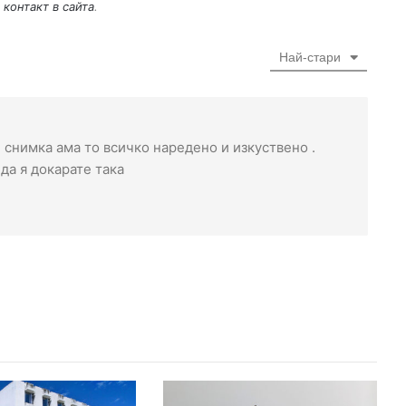
 контакт в сайта
.
Най-стари
и снимка ама то всичко наредено и изкуствено .
да я докарате така