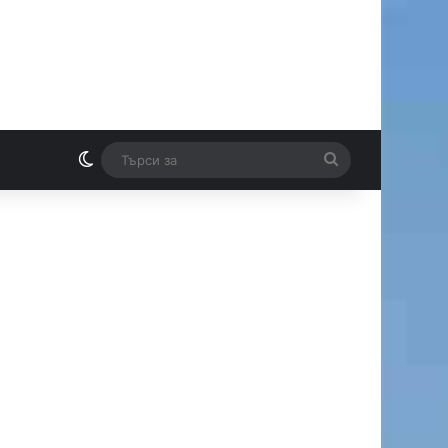
Switch skin
Търси
И
за