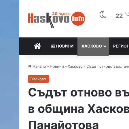
22
НАЧАЛО
НОВИНИ
ХАСКОВО
РЕГИО
Начало
»
Новини
»
Хасково
»
Съдът отново възстан
Хасково
Съдът отново въ
в община Хасков
Панайотова