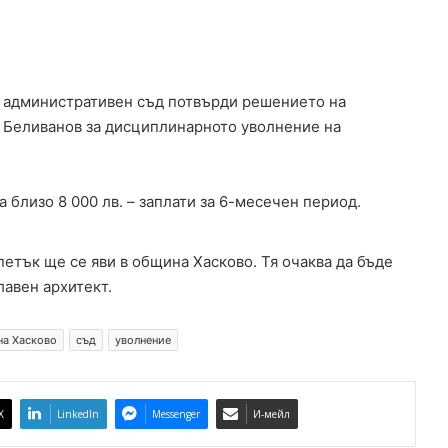
н
а
ю
ж
т административен съд потвърди решението на
н
и
а Беливанов за дисциплинарното уволнение на
я
о
б
близо 8 000 лв. – заплати за 6-месечен период.
х
о
д
петък ще се яви в община Хасково. Тя очаква да бъде
е
лавен архитект.
н
п
ъ
а Хасково
съд
уволнение
т
н
а
X
LinkedIn
Messenger
И-мейл
Х
а