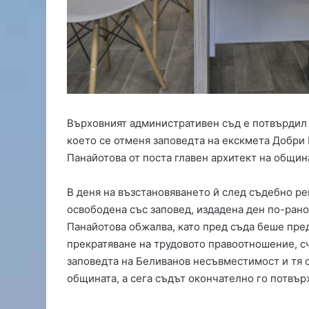
о
д
с
и
л
и
с
н
о
Върховният административен съд е потвърдил
в
което се отменя заповедта на екскмета Добри
ф
Панайотова от поста главен архитект на общин
у
т
В деня на възстановяването й след съдебно р
б
о
освободена със заповед, издадена ден по-рано
л
Панайотова обжалва, като пред съда беше пре
и
прекратяване на трудовото правоотношение, сч
с
заповедта на Беливанов несъвместимост и тя 
т
общината, а сега съдът окончателно го потвър
,
Д
и