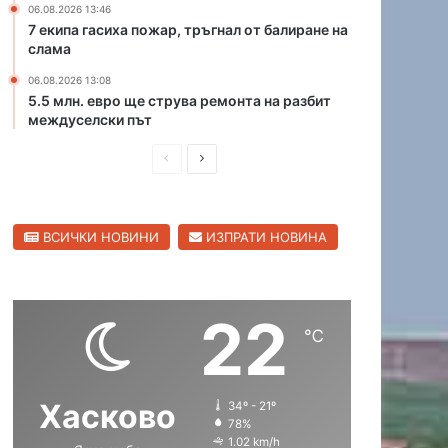
06.08.2026 13:46
р
К
7 екипа гасиха пожар, тръгнал от балиране на
и
а
слама
ц
п
а
06.08.2026 13:08
и
5.5 млн. евро ще струва ремонта на разбит
в
т
междуселски път
С
а
в
н
П
С
и
А
л
р
л
н
е
д
е
е
н
р
ВСИЧКИ НОВИНИ
ИЗПРАТИ НОВИНА
д
д
г
е
р
и
в
е
а
в
ш
а
д
о
22
н
щ
℃
а
а
с
с
Хасково
34º - 21º
т
т
78%
р
р
1.02 km/h