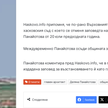
м
и
т
р
Haskovo.info припомня, че по-рано Върховния
о
в
хасковския съд с което се отменя заповедта н
г
Панайотова от 20 юли предходната година.
р
а
Междувременно Панайотова осъди общината за 
д
с
е
Панайотова коментира пред Haskovo.info, че в 
с
издадена заповед за възстановяването й като г
т
я
г
Етикети
главен архитект
Деляна Панайотова
общин
а
з
а
Споделяне
Facebook
т
е