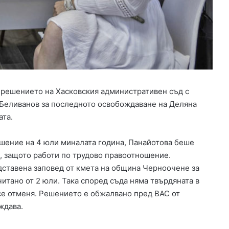
а
н
с
и
р
а
н
е
з
 решението на Хасковския административен съд с
а
 Беливанов за последното освобождаване на Деляна
и
ата.
з
г
ешение на 4 юли миналата година, Панайотова беше
р
а
, защото работи по трудово правоотношение.
ж
дставена заповед от кмета на община Черноочене за
д
итано от 2 юли. Така според съда няма твърдяната в
а
се отменя. Решението е обжалвано пред ВАС от
н
ждава.
е
т
о