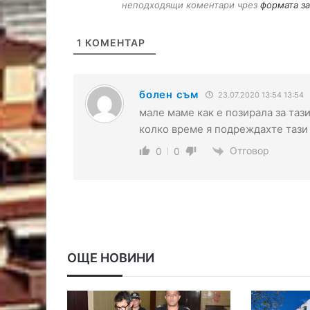
неподходящи коментари чрез
формата за
1
КОМЕНТАР
болен съм
23.07.2020 13:54 13:54
мале маме как е позирала за таз
колко време я подреждахте тази 
Отговор
0
0
ОЩЕ НОВИНИ