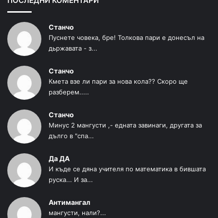
ПОСЛЕДНИ КОМЕНТАРИ
Станчо
Пуснете човека, бре! Толкова пари е донесъл на
дьржавата - з...
Станчо
Кмета взе ли пари за нова кола?? Скоро ще
разберем.....
Станчо
Минус 2 мангусти ,- едната завинаги, другата за
дълго в "спа...
Да ДА
И къде се дяна учителя по математика в бившата
руска... И за...
Антимангал
мангусти, нали?...