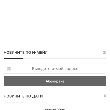
НОВИНИТЕ ПО И-МЕЙЛ
В
ъ
в
е
д
е
НОВИНИТЕ ПО ДАТИ
т
е
и
август 2026