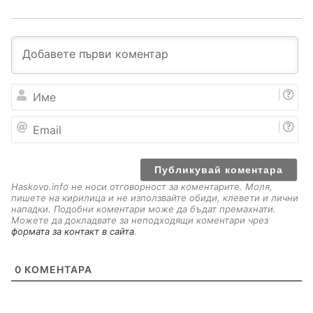
И
м
е
E
m
a
i
l
Haskovo.info не носи отговорност за коментарите. Моля,
пишете на кирилица и не използвайте обиди, клевети и лични
нападки. Подобни коментари може да бъдат премахнати.
Можете да докладвате за неподходящи коментари чрез
формата за контакт в сайта
.
0
КОМЕНТАРА