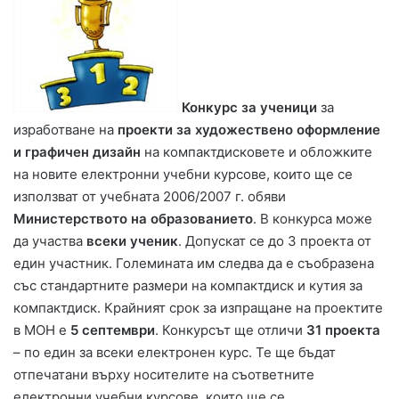
Конкурс за ученици
за
изработване на
проекти за художествено оформление
и графичен дизайн
на компактдисковете и обложките
на новите електронни учебни курсове, които ще се
използват от учебната 2006/2007 г. обяви
Министерството на образованието
. В конкурса може
да участва
всеки ученик
. Допускат се до 3 проекта от
един участник. Големината им следва да е съобразена
със стандартните размери на компактдиск и кутия за
компактдиск. Крайният срок за изпращане на проектите
в МОН е
5 септември
. Конкурсът ще отличи
31 проекта
– по един за всеки електронен курс. Те ще бъдат
отпечатани върху носителите на съответните
електронни учебни курсове, които ще се