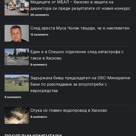
Медиците от МБАЛ – Хасково в защита на
директора си преди резултатите от новия конкурс
26 comments
След ареста Муса Чолак твърди, че е наклеветен
12 comments
Един е в Спешно отделение след катастрофа с
такси в Хасково
9 comments
Задържаха бивш председател на ОбС-Минерални
бани по разследване за злоупотреби с
евросредства
9 comments
Спука се главен водопровод в Хасково
8 comments