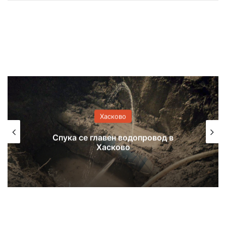
Хасково
Спука се главен водопровод в
Хасково