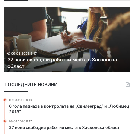
3
З
7
а
н
д
о
ъ
в
р
и
ж
с
а
в
х
09.08.2026 8:17
37 нови свободни работни места в Хасковска
о
а
област
б
1
о
8
д
-
ПОСЛЕДНИТЕ НОВИНИ
н
г
и
о
р
д
09.08.2026 9:10
а
и
6 гола паднаха в контролата на „Свиленград“ и „Любимец
б
ш
2018“
о
е
09.08.2026 8:17
т
н
37 нови свободни работни места в Хасковска област
н
з