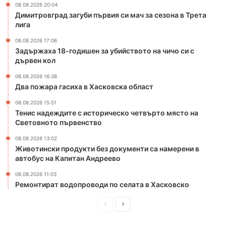
и
а
08.08.2026 20:04
м
у
Димитровград загуби първия си мач за сезона в Трета
е
б
лига
с
и
08.08.2026 17:06
т
й
Задържаха 18-годишен за убийството на чичо си с
а
с
дървен кол
в
т
Х
в
08.08.2026 16:38
Два пожара гасиха в Хасковска област
а
о
с
т
08.08.2026 15:51
к
о
Тенис надеждите с историческо четвърто място на
о
н
Световното първенство
в
а
08.08.2026 13:02
с
ч
Животински продукти без документи са намерени в
к
и
автобус на Капитан Андреево
а
ч
о
о
08.08.2026 11:03
б
с
Ремонтират водопроводи по селата в Хасковско
л
и
а
с
П
С
с
д
р
л
т
ъ