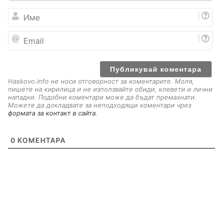
И
м
е
E
m
a
i
l
Haskovo.info не носи отговорност за коментарите. Моля,
пишете на кирилица и не използвайте обиди, клевети и лични
нападки. Подобни коментари може да бъдат премахнати.
Можете да докладвате за неподходящи коментари чрез
формата за контакт в сайта
.
0
КОМЕНТАРА