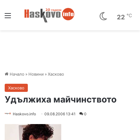
Меню
℃
22
Начало
»
Новини
»
Хасково
Хасково
Удължиха майчинството
Haskovo.info
09.08.2006 13:41
0