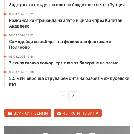
и
т
Задържаха осъден за опит за блудство с дете в Турция
з
о
г
т
06.08.2026 16:22
Разкриха контрабанда на злато и цигари през Капитан
р
о
Андреево
а
н
ж
а
06.08.2026 16:02
д
р
Самодейци се събират на фолклорен фестивал в
а
е
Поляново
н
к
06.08.2026 13:46
е
а
7 екипа гасиха пожар, тръгнал от балиране на слама
т
М
о
а
06.08.2026 13:08
н
р
5.5 млн. евро ще струва ремонта на разбит междуселски
а
и
път
ю
ц
ж
П
С
а
н
в
р
л
и
С
е
е
ВСИЧКИ НОВИНИ
ИЗПРАТИ НОВИНА
я
в
о
д
д
и
б
л
и
в
х
е