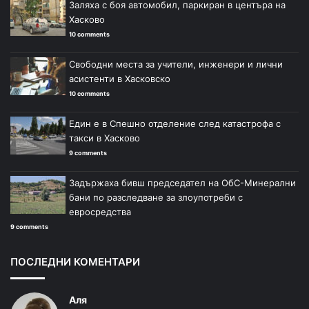
Заляха с боя автомобил, паркиран в центъра на
Хасково
10 comments
Свободни места за учители, инженери и лични
асистенти в Хасковско
10 comments
Един е в Спешно отделение след катастрофа с
такси в Хасково
9 comments
Задържаха бивш председател на ОбС-Минерални
бани по разследване за злоупотреби с
евросредства
9 comments
ПОСЛЕДНИ КОМЕНТАРИ
Аля