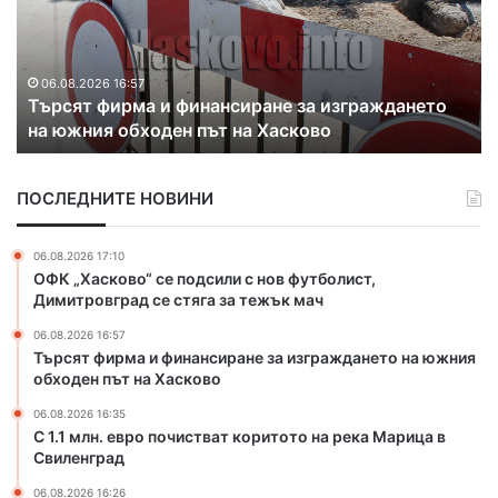
я
м
т
л
ф
н
и
.
06.08.2026 16:57
Търсят фирма и финансиране за изграждането
р
е
на южния обходен път на Хасково
м
в
а
р
и
о
ПОСЛЕДНИТЕ НОВИНИ
ф
п
и
о
н
ч
06.08.2026 17:10
а
и
ОФК „Хасково“ се подсили с нов футболист,
н
с
Димитровград се стяга за тежък мач
с
т
06.08.2026 16:57
и
в
Търсят фирма и финансиране за изграждането на южния
р
а
обходен път на Хасково
а
т
н
к
06.08.2026 16:35
е
о
С 1.1 млн. евро почистват коритото на река Марица в
з
Свиленград
р
а
и
06.08.2026 16:26