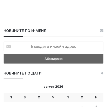
НОВИНИТЕ ПО И-МЕЙЛ
В
ъ
в
е
д
е
НОВИНИТЕ ПО ДАТИ
т
е
и
август 2026
-
м
П
В
С
Ч
П
С
Н
е
й
1
2