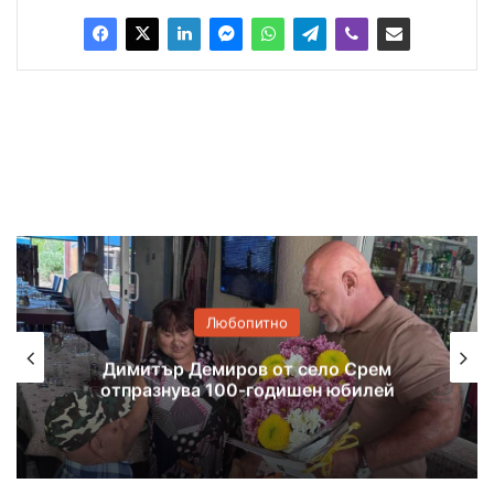
Любопитно
Баби учат деца как се прави домашна
юфка, после ще „бъркат“ лютеница и
сладко