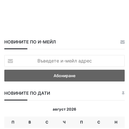
НОВИНИТЕ ПО И-МЕЙЛ
В
ъ
в
е
д
е
НОВИНИТЕ ПО ДАТИ
т
е
и
август 2026
-
м
П
В
С
Ч
П
С
Н
е