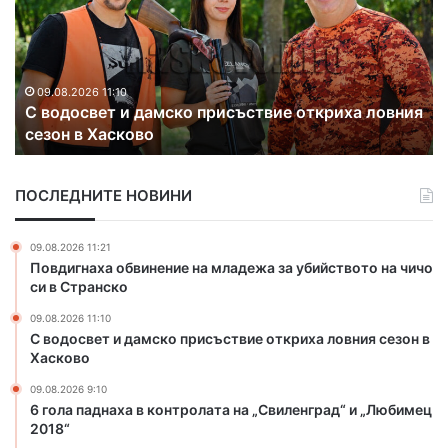
л
о
а
в
п
и
а
с
д
в
09.08.2026 9:10
я
6 гола паднаха в контролата на „Свиленград“ и
н
о
„Любимец 2018“
а
б
х
о
а
д
ПОСЛЕДНИТЕ НОВИНИ
в
н
к
и
о
р
09.08.2026 11:21
н
а
Повдигнаха обвинение на младежа за убийството на чичо
т
б
си в Странско
р
о
09.08.2026 11:10
о
т
С водосвет и дамско присъствие откриха ловния сезон в
л
н
Хасково
а
и
т
м
09.08.2026 9:10
а
е
6 гола паднаха в контролата на „Свиленград“ и „Любимец
н
2018“
с