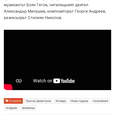
музикантът Боян Гегов, читалищният деятел
Александър Милушев, композиторът Георги Андреев,
режисьорът Стилиян Николов.
Етикети
Григор Димитров
Коледа
Нова година
пожелания
поздрав
празници