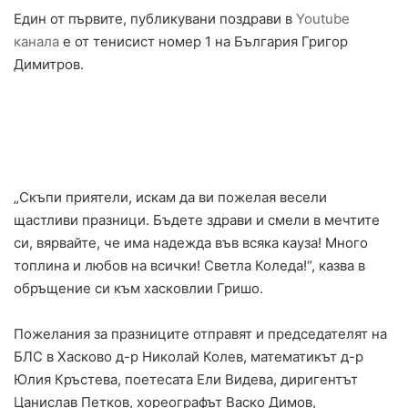
Един от първите, публикувани поздрави в
Youtube
канала
е от тенисист номер 1 на България Григор
Димитров.
„Скъпи приятели, искам да ви пожелая весели
щастливи празници. Бъдете здрави и смели в мечтите
си, вярвайте, че има надежда във всяка кауза! Много
топлина и любов на всички! Светла Коледа!“, казва в
обръщение си към хасковлии Гришо.
Пожелания за празниците отправят и председателят на
БЛС в Хасково д-р Николай Колев, математикът д-р
Юлия Кръстева, поетесата Ели Видева, диригентът
Цанислав Петков, хореографът Васко Димов,