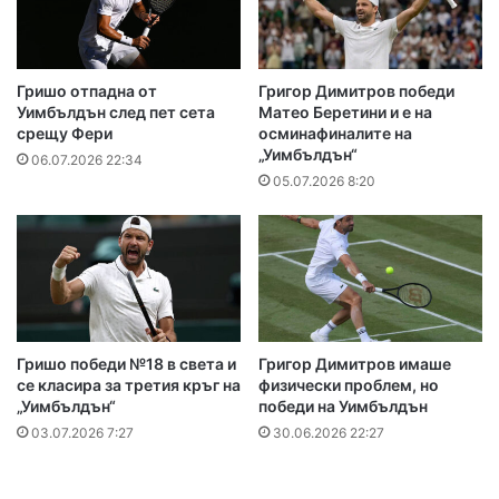
Гришо отпадна от
Григор Димитров победи
Уимбълдън след пет сета
Матео Беретини и е на
срещу Фери
осминафиналите на
„Уимбълдън“
06.07.2026 22:34
05.07.2026 8:20
Гришо победи №18 в света и
Григор Димитров имаше
се класира за третия кръг на
физически проблем, но
„Уимбълдън“
победи на Уимбълдън
03.07.2026 7:27
30.06.2026 22:27