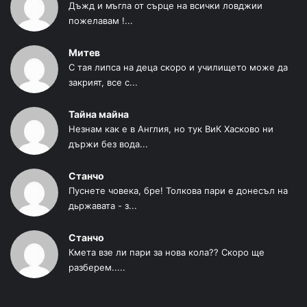
Дъжд и мъгла от сърце на всички ловджии
пожелавам !...
Митев
С тая липса на деца скоро и училището може да
закрият, все с...
Тайна майна
Незнам как е в Англия, но тук ВиК Хасково ни
държи без вода...
Станчо
Пуснете човека, бре! Толкова пари е донесъл на
дьржавата - з...
Станчо
Кмета взе ли пари за нова кола?? Скоро ще
разберем.....