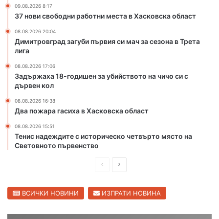
а
т
09.08.2026 8:17
„
а
37 нови свободни работни места в Хасковска област
С
в
в
Х
08.08.2026 20:04
Димитровград загуби първия си мач за сезона в Трета
и
а
лига
л
с
е
к
08.08.2026 17:06
н
о
Задържаха 18-годишен за убийството на чичо си с
г
в
дървен кол
р
с
08.08.2026 16:38
а
к
Два пожара гасиха в Хасковска област
д
а
“
о
08.08.2026 15:51
и
б
Тенис надеждите с историческо четвърто място на
„
л
Световното първенство
Л
а
ю
П
С
с
б
т
р
л
и
е
е
ВСИЧКИ НОВИНИ
ИЗПРАТИ НОВИНА
м
е
д
д
ц