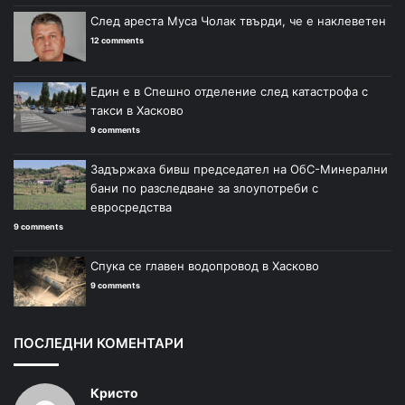
След ареста Муса Чолак твърди, че е наклеветен
12 comments
Един е в Спешно отделение след катастрофа с
такси в Хасково
9 comments
Задържаха бивш председател на ОбС-Минерални
бани по разследване за злоупотреби с
евросредства
9 comments
Спука се главен водопровод в Хасково
9 comments
ПОСЛЕДНИ КОМЕНТАРИ
Кристо