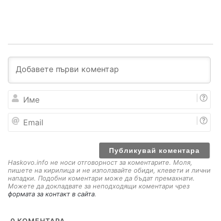
И
м
е
E
m
a
i
l
Haskovo.info не носи отговорност за коментарите. Моля,
пишете на кирилица и не използвайте обиди, клевети и лични
нападки. Подобни коментари може да бъдат премахнати.
Можете да докладвате за неподходящи коментари чрез
формата за контакт в сайта
.
0
КОМЕНТАРА