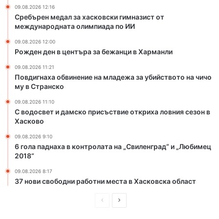
н
с
09.08.2026 12:16
а
к
Сребърен медал за хасковски гимназист от
с
международната олимпиада по ИИ
и
о
г
09.08.2026 12:00
п
и
Рожден ден в центъра за бежанци в Харманли
т
м
и
н
09.08.2026 11:21
Повдигнаха обвинение на младежа за убийството на чичо
м
а
му в Странско
и
з
з
и
09.08.2026 11:10
ъ
с
С водосвет и дамско присъствие откриха ловния сезон в
м
т
Хасково
з
о
09.08.2026 9:10
а
т
6 гола паднаха в контролата на „Свиленград“ и „Любимец
е
м
2018“
в
е
р
ж
09.08.2026 8:17
о
д
37 нови свободни работни места в Хасковска област
п
у
е
П
С
н
й
а
р
л