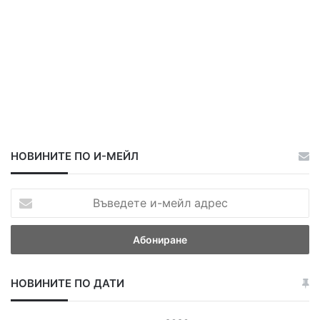
НОВИНИТЕ ПО И-МЕЙЛ
В
ъ
в
е
д
е
НОВИНИТЕ ПО ДАТИ
т
е
и