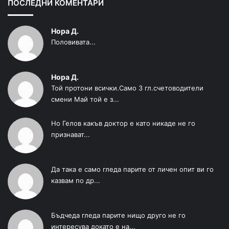
ПОСЛЕДНИ КОМЕНТАРИ
Нора Д.
Половивата...
Нора Д.
Той протони всички.Само 3 гл.счетоводители
смени Май той е з...
Но Гелов какъв доктор е като никаде не го
признават...
Да така е само гледа парите от личен опит ви го
казвам по др...
Бъдчеда гледа парите нищо друго не го
интересува докато е на...