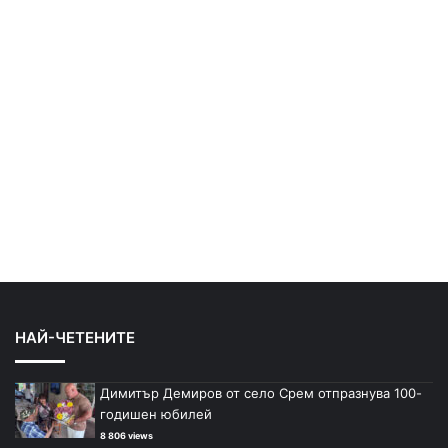
НАЙ-ЧЕТЕНИТЕ
Димитър Демиров от село Срем отпразнува 100-
годишен юбилей
8 806 views