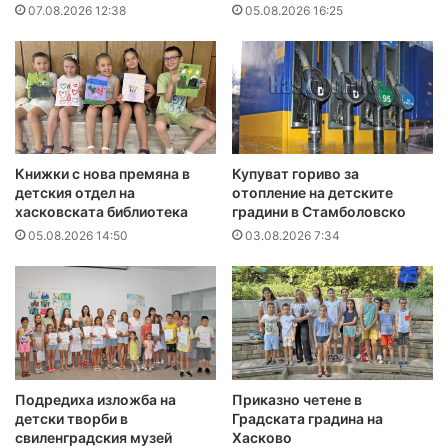
07.08.2026 12:38
05.08.2026 16:25
Книжки с нова премяна в
Купуват гориво за
детския отдел на
отопление на детските
хасковската библиотека
градини в Стамболовско
05.08.2026 14:50
03.08.2026 7:34
Подредиха изложба на
Приказно четене в
детски творби в
Градската градина на
свиленградския музей
Хасково