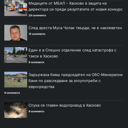
Медиците от МБАЛ – Хасково в защита на
директора си преди резултатите от новия конкурс
29 comments
След ареста Муса Чолак твърди, че е наклеветен
12 comments
Един е в Спешно отделение след катастрофа с
такси в Хасково
9 comments
Задържаха бивш председател на ОбС-Минерални
бани по разследване за злоупотреби с
евросредства
9 comments
Спука се главен водопровод в Хасково
9 comments