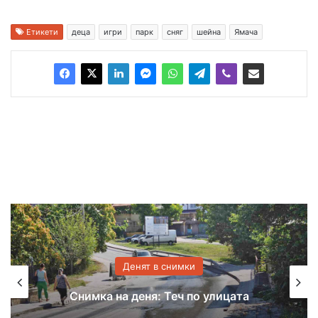
Етикети
деца
игри
парк
сняг
шейна
Ямача
Денят в снимки
Снимка на деня: Теч по улицата