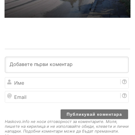
И
м
е
E
m
a
i
l
Haskovo.info не носи отговорност за коментарите. Моля,
пишете на кирилица и не използвайте обиди, клевети и лични
нападки. Подобни коментари може да бъдат премахнати.