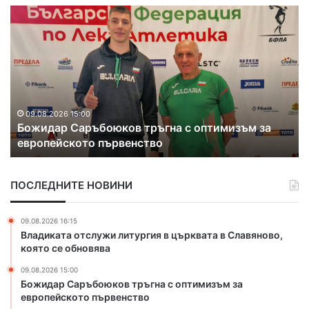
Б
С
о
р
ж
е
и
б
д
ъ
а
р
р
е
С
н
09.08.2026 15:00
Божидар Саръбоюков тръгна с оптимизъм за
а
м
европейското първенство
р
е
ъ
д
б
а
ПОСЛЕДНИТЕ НОВИНИ
о
л
ю
з
к
а
09.08.2026 16:15
о
х
Владиката отслужи литургия в църквата в Славяново,
в
а
която се обновява
т
с
09.08.2026 15:00
р
к
Божидар Саръбоюков тръгна с оптимизъм за
ъ
о
европейското първенство
г
в