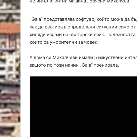
не интелигентна машина“, обясни Михалчев.
н
д
р
„Gala“ представлява софтуер, който може да б
е
как да реагира в определени ситуации само от
е
хиляди изрази на български език. Полезността 
в
които са уморителни за човек.
о
У дома си Михалчеви имали 5 изкуствени интел
защото по този начин „Gala“ тренирала.