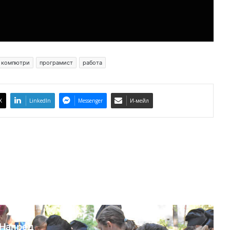
компютри
програмист
работа
X
LinkedIn
Messenger
И-мейл
Напред