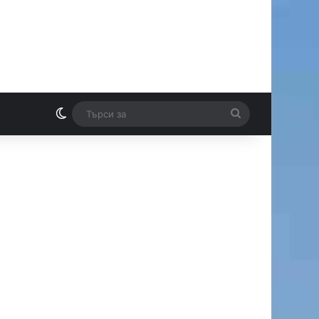
Switch skin
Търси
И
за