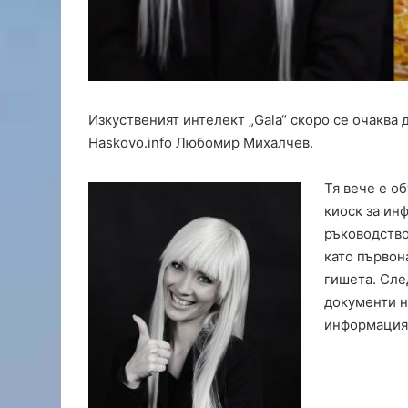
к
т
и
б
е
з
Изкуственият интелект „Gala“ скоро се очаква 
д
о
Haskovo.info Любомир Михалчев.
к
у
Тя вече е о
м
киоск за ин
е
ръководство
н
т
като първон
и
гишета. Сле
с
документи н
а
информация
н
а
м
е
р