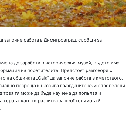
р
о
в
о
д
и
да започне работа в Димитровград, съобщи за
п
о
с
е
бучена да заработи в историческия музей, където има
л
формация на посетителите. Предстоят разговори с
а
то на общината „Gala“ да започне работа в кметството,
т
а
ачално посреща и насочва гражданите към определени
в
д това тя може да бъде научена да попълва и
Х
а хората, като ги разпитва за необходимата й
а
.
с
к
о
в
с