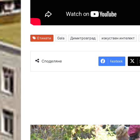
Етикети
Gala
Димитровград
изкуствен интелект
Споделяне
Facebook