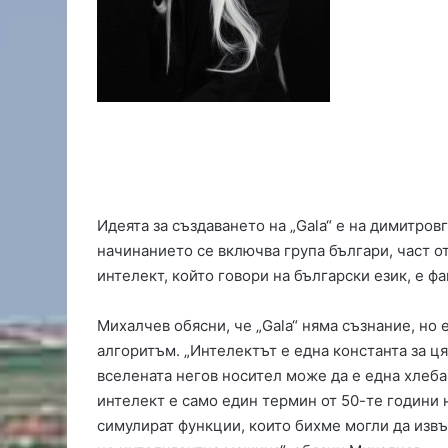
е
н
и
в
а
в
т
о
б
у
Идеята за създаването на „Gala“ е на димитро
с
начинанието се включва група българи, част от
н
а
интелект, който говори на български език, е фа
К
а
Михалчев обясни, че „Gala“ няма съзнание, но 
п
алгоритъм. „Интелектът е една константа за ця
и
вселената негов носител може да е една хлеба
т
а
интелект е само един термин от 50-те години н
н
симулират функции, които бихме могли да извъ
А