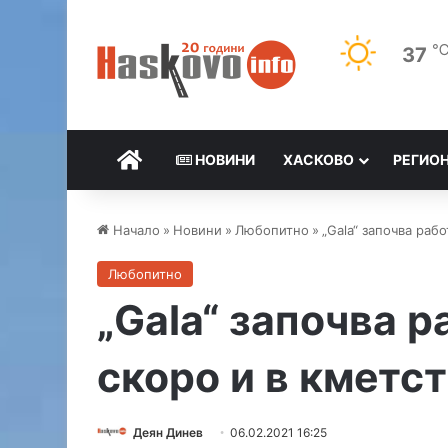
37
НАЧАЛО
НОВИНИ
ХАСКОВО
РЕГИО
Начало
»
Новини
»
Любопитно
»
„Gala“ започва раб
Любопитно
„Gala“ започва р
скоро и в кметс
Деян Динев
06.02.2021 16:25