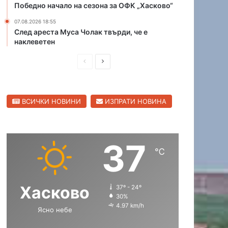
Победно начало на сезона за ОФК „Хасково“
и
д
щ
с
07.08.2026 18:55
е
к
След ареста Муса Чолак твърди, че е
наклеветен
в
и
Ж
я
П
С
ъ
к
л
л
р
л
т
у
е
е
и
б
ВСИЧКИ НОВИНИ
ИЗПРАТИ НОВИНА
д
д
б
п
р
о
и
в
я
б
ш
а
г
о
37
н
щ
р
℃
б
а
а
а
с
с
Хасково
37º - 24º
т
т
30%
р
р
4.97 km/h
Ясно небе
а
а