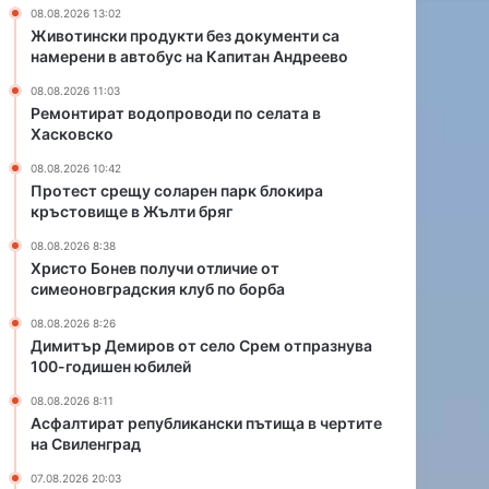
а
ч
08.08.2026 13:02
р
и
Животински продукти без документи са
е
о
намерени в автобус на Капитан Андреево
н
т
08.08.2026 11:03
п
л
Ремонтират водопроводи по селата в
а
и
Хасковско
р
ч
к
и
08.08.2026 10:42
б
е
Протест срещу соларен парк блокира
кръстовище в Жълти бряг
л
о
о
т
08.08.2026 8:38
к
с
Христо Бонев получи отличие от
и
и
симеоновградския клуб по борба
р
м
08.08.2026 8:26
а
е
Димитър Демиров от село Срем отпразнува
к
о
100-годишен юбилей
р
н
ъ
о
08.08.2026 8:11
с
в
Асфалтират републикански пътища в чертите
т
г
на Свиленград
о
р
07.08.2026 20:03
в
а