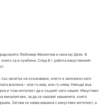
к
о
вградчаните Любомир Михалчев и сина му Деян. В
 които са в чужбина. След 8 г. работа изкуственият
кт.
е със зачатък на осъзнаване, което е заложено като
лата вселена – или го има, или го няма. Някъде във
рка и този интелект да е същият като нашия. Изкуствен
а миналия век, за да се назоват машините, които
ршим. Затова се казва машина с изкуствен интелект, а