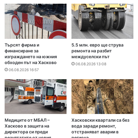
Търсят фирма и
5.5 млн. евро ще струва
финансиране за
ремонта на разбит
изграждането на южния
междуселски път
обходен път на Хасково
06.08.2026 13:08
06.08.2026 16:57
Медиците от МБАЛ –
Хасковски квартали са без
Хасково в защита на
вода заради ремонт,
директора си преди
отстраняват аварии в
резултатите от новия
региона