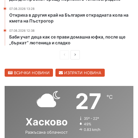
о
о
т
07.08.2026 13:28
Откриха в другия край на България открадната кола на
п
кмета на Пъстрогор
о
ж
07.08.2026 12:38
а
Баби учат деца как се прави домашна юфка, после ще
р
„бъркат“ лютеница и сладко
и
в
П
С
Х
р
л
а
е
е
ВСИЧКИ НОВИНИ
ИЗПРАТИ НОВИНА
с
к
д
д
о
и
в
27
в
℃
ш
а
с
к
н
щ
а
а
а
Хасково
о
35º - 22º
с
с
49%
б
0.83 km/h
л
Разкъсана облачност
т
т
а