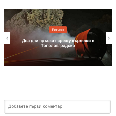
Регион
Два дни пръскат срещу кърлежи в
Тополовградско