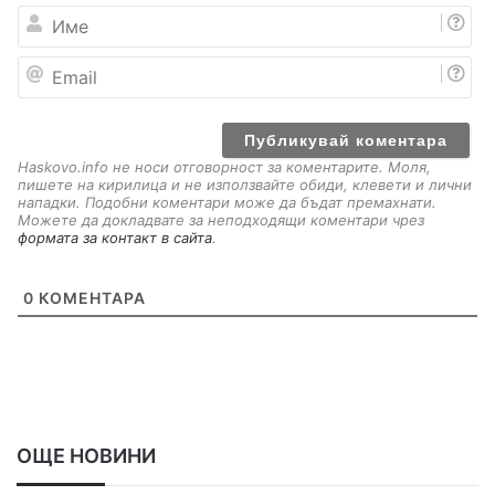
И
м
е
E
m
a
i
l
Haskovo.info не носи отговорност за коментарите. Моля,
пишете на кирилица и не използвайте обиди, клевети и лични
нападки. Подобни коментари може да бъдат премахнати.
Можете да докладвате за неподходящи коментари чрез
формата за контакт в сайта
.
0
КОМЕНТАРА
ОЩЕ НОВИНИ