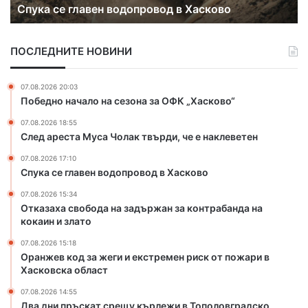
Спука се главен водопровод в Хасково
а
д
в
з
е
а
ПОСЛЕДНИТЕ НОВИНИ
н
ж
в
е
о
г
07.08.2026 20:03
д
и
Победно начало на сезона за ОФК „Хасково“
о
и
07.08.2026 18:55
п
е
След ареста Муса Чолак твърди, че е наклеветен
р
к
о
с
07.08.2026 17:10
в
т
Спука се главен водопровод в Хасково
о
р
07.08.2026 15:34
д
е
Отказаха свобода на задържан за контрабанда на
в
м
кокаин и злато
Х
е
а
н
07.08.2026 15:18
с
р
Оранжев код за жеги и екстремен риск от пожари в
к
и
Хасковска област
о
с
07.08.2026 14:55
в
к
Два дни пръскат срещу кърлежи в Тополовградско