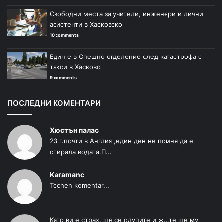
Свободни места за учители, инженери и лични
асистенти в Хасковско
10 comments
Един е в Спешно отделение след катастрофа с
такси в Хасково
9 comments
ПОСЛЕДНИ КОМЕНТАРИ
Хюстън палас
23 г.почти в Англия ,един ден не помня да е
спирала водата.П...
Karamanc
Tochen komentar...
Като ви е страх, ще се одупите и ж...те ще му