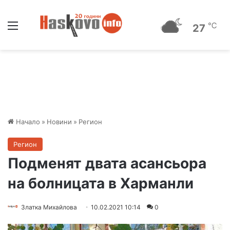
Меню
℃
27
Начало
»
Новини
»
Регион
Регион
Подменят двата асансьора
на болницата в Харманли
Златка Михайлова
10.02.2021 10:14
0