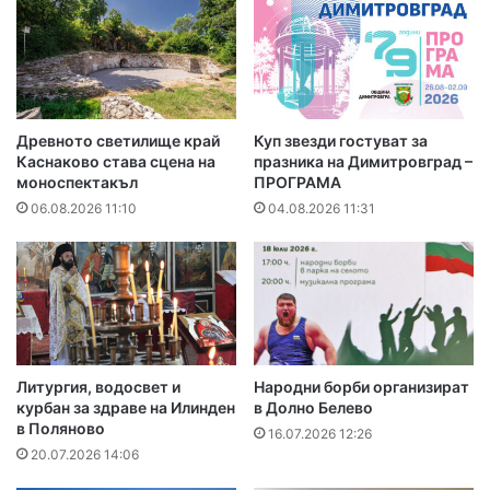
Древното светилище край
Куп звезди гостуват за
Каснаково става сцена на
празника на Димитровград –
моноспектакъл
ПРОГРАМА
06.08.2026 11:10
04.08.2026 11:31
Литургия, водосвет и
Народни борби организират
курбан за здраве на Илинден
в Долно Белево
в Поляново
16.07.2026 12:26
20.07.2026 14:06