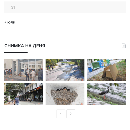
31
« юли
СНИМКА НА ДЕНЯ
П
С
р
л
е
е