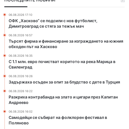
п
р
о
а
ч
б
06.08.2026 17:10
и
а
ОФК „Хасково“ се подсили с нов футболист,
с
н
Димитровград се стяга за тежък мач
т
д
06.08.2026 16:57
в
а
Търсят фирма и финансиране за изграждането на южния
а
н
обходен път на Хасково
т
а
к
з
06.08.2026 16:35
о
л
С 1.1 млн. евро почистват коритото на река Марица в
р
Свиленград
а
и
т
06.08.2026 16:26
т
о
Задържаха осъден за опит за блудство с дете в Турция
о
и
т
ц
06.08.2026 16:22
Разкриха контрабанда на злато и цигари през Капитан
о
и
Андреево
н
г
а
а
06.08.2026 16:02
р
р
Самодейци се събират на фолклорен фестивал в
е
и
Поляново
к
п