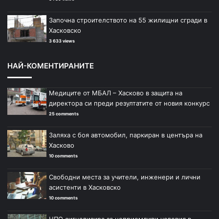
Започна строителството на 55 жилищни сгради в
Хасковско
3 633 views
НАЙ-КОМЕНТИРАНИТЕ
Медиците от МБАЛ – Хасково в защита на
директора си преди резултатите от новия конкурс
25 comments
Заляха с боя автомобил, паркиран в центъра на
Хасково
10 comments
Свободни места за учители, инженери и лични
асистенти в Хасковско
10 comments
НПО сигнализира за неприемливи условия в