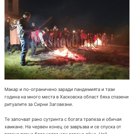
Макар и по-ограничено заради пандемията и тази
година на много места в Хасковска област бяха спазени
ритуалите за Сирни Заговезни.
Те започват рано сутринта с богата трапеза и обичая
хамкане. На червен конец се завръзва и се спуска от