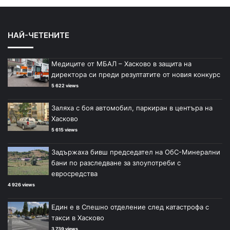
НАЙ-ЧЕТЕНИТЕ
Медиците от МБАЛ – Хасково в защита на
директора си преди резултатите от новия конкурс
5 622 views
Заляха с боя автомобил, паркиран в центъра на
Хасково
5 615 views
Задържаха бивш председател на ОбС-Минерални
бани по разследване за злоупотреби с
евросредства
4 926 views
Един е в Спешно отделение след катастрофа с
такси в Хасково
3 739 views