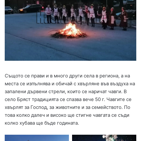
Същото се прави и в много други села в региона, а на
места се изпълнява и обичай с хвърляне във въздуха на
запалени дървени стрели, които се наричат чавги. В
село Бряст традицията се спазва вече 50 г. Чавгите се
хвърлят за Господ, за животните и за семейството. По
това колко далеч и високо ще стигне чавгата се съди
колко хубава ще бъде годината.