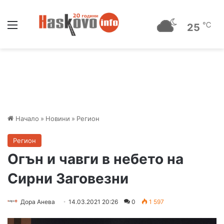
Меню
℃
25
Начало
»
Новини
»
Регион
Регион
Огън и чавги в небето на
Сирни Заговезни
Дора Анева
14.03.2021 20:26
0
1 597