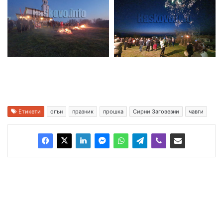
Етикети
огън
празник
прошка
Сирни Заговезни
чавги