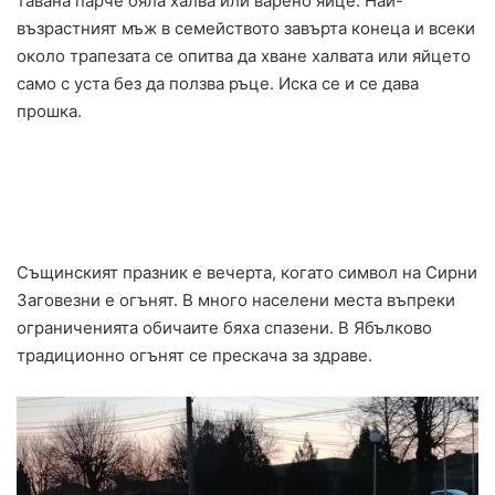
тавана парче бяла халва или варено яйце. Най-
възрастният мъж в семейството завърта конеца и всеки
около трапезата се опитва да хване халвата или яйцето
само с уста без да ползва ръце. Иска се и се дава
прошка.
Същинският празник е вечерта, когато символ на Сирни
Заговезни е огънят. В много населени места въпреки
ограниченията обичаите бяха спазени. В Ябълково
традиционно огънят се прескача за здраве.