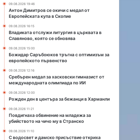
х
09.08.2026 19:46
а
Антон Димитров се окичи с медал от
с
Европейската купа в Скопие
к
09.08.2026 16:15
о
Владиката отслужи литургия в църквата в
в
Славяново, която се обновява
с
к
09.08.2026 15:00
и
Божидар Саръбоюков тръгна с оптимизъм за
европейското първенство
г
и
09.08.2026 12:16
м
Сребърен медал за хасковски гимназист от
н
международната олимпиада по ИИ
а
09.08.2026 12:00
з
Рожден ден в центъра за бежанци в Харманли
и
с
09.08.2026 11:21
т
Повдигнаха обвинение на младежа за
о
убийството на чичо му в Странско
т
09.08.2026 11:10
м
С водосвет и дамско присъствие откриха
е