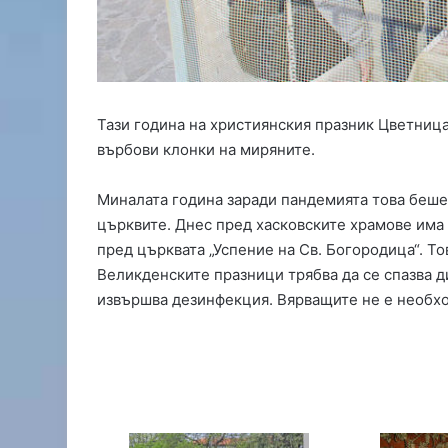
о
п
р
и
с
ъ
Тази година на християнския празник Цветница
с
върбови клонки на миряните.
т
в
и
Миналата година заради пандемията това беше 
е
църквите. Днес пред хасковските храмове има 
о
пред църквата „Успение на Св. Богородица“. То
т
Великденските празници трябва да се спазва ди
к
извършва дезинфекция. Вярващите не е необхо
р
и
х
а
л
о
в
н