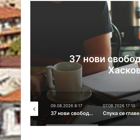
09
ст
37 нови свобод
Хасков
09.08.2026 12:16
09.08.2026 8:17
07.08.2026 17:10
Сребърен медал за хасковски гимназист от международната олимпиада по ИИ
37 нови свободни работни места в Хасковска област
Спука