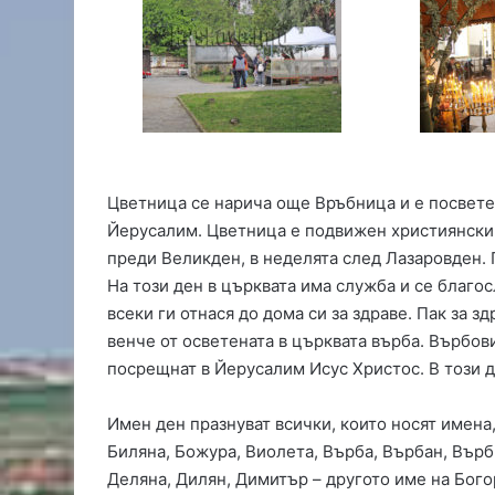
и
я
с
е
з
о
н
в
Цветница се нарича още Връбница и е посвете
Х
Йерусалим. Цветница е подвижен християнски 
а
с
преди Великден, в неделята след Лазаровден. 
к
На този ден в църквата има служба и се благос
о
всеки ги отнася до дома си за здраве. Пак за з
в
венче от осветената в църквата върба. Върбов
о
посрещнат в Йерусалим Исус Христос. В този де
Имен ден празнуват всички, които носят имена
Биляна, Божура, Виолета, Върба, Върбан, Върби
Деляна, Дилян, Димитър – другото име на Бого