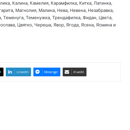
лика, Калина, Камелия, Карамфилка, Китка, Латинка,
а
гарита, Магнолия, Малина, Нева, Невена, Незабравка,
а, Теменуга, Теменужка, Трендафилка, Фидан, Цвета,
ослава, Цвятко, Череша, Явор, Ягода, Ясена, Ясмина и
X
LinkedIn
Messenger
И-мейл