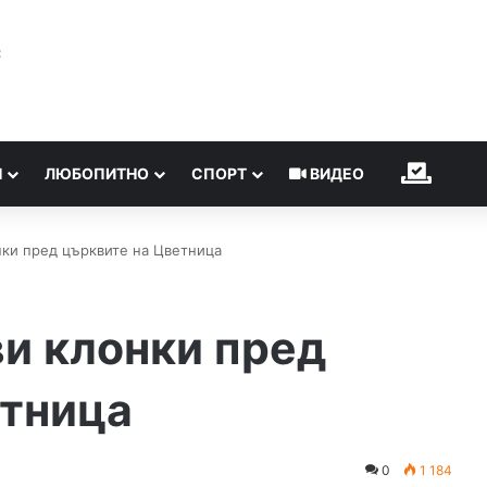
℃
Н
ЛЮБОПИТНО
СПОРТ
ВИДЕО
ИЗБОР
нки пред църквите на Цветница
и клонки пред
етница
0
1 184