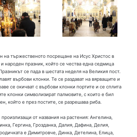
а
в
т
я
а
н
к
о
у
в
п
о
а
,
в
к
н на тържественото посрещане на Исус Христос в
С
о
и народен празник, който се чества една седмица
к
я
о
т
Празникът се пада в шестата неделя на Великия пост.
п
о
лавят върбови клонки. Те се раздават на вярващите и
и
с
драве се окичват с върбови клонки портите и се сплита
е
е
ите клонки символизират палмовите, с които е бил
о
н, който е през постите, се разрешава риба.
б
н
о
, произлизащи от названия на растения: Ангелина,
в
нка, Гергина, Грозданка, Далия, Дафина, Делия,
я
родичката е Димитровче, Динка, Детелина, Елица,
в