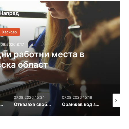
Напред
Хасково
.08.2026 8:17
ни работни места в
ска област
07.08.2026 15:34
07.08.2026 15:18
07.08.2026
 се главен водопровод в Хасково
Отказаха свобода на задържан за контрабанда на кокаин и злато
Оранжев код за жеги и екстремен риск от пожари в Хасковска област