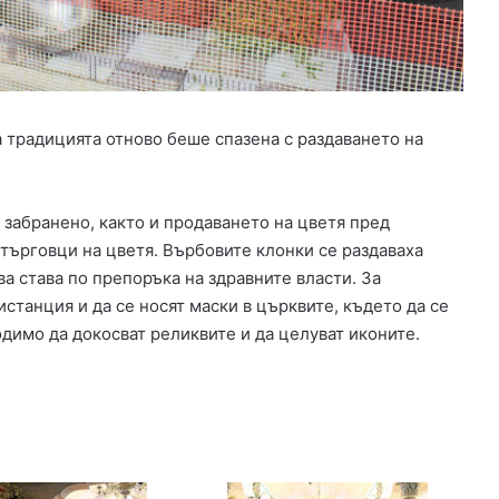
о
и
к
л
и
и
ч
т
и
у
с
р
 традицията отново беше спазена с раздаването на
м
г
е
и
д
я
а
в
забранено, както и продаването на цветя пред
л
ц
търговци на цветя. Върбовите клонки се раздаваха
о
ъ
ва става по препоръка на здравните власти. За
т
р
станция и да се носят маски в църквите, където да се
Е
к
димо да докосват реликвите и да целуват иконите.
в
в
р
а
о
т
п
а
е
в
й
С
с
л
к
а