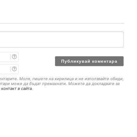
И
м
е
E
m
a
ментарите. Моля, пишете на кирилица и не използвайте обиди,
i
нтари може да бъдат премахнати. Можете да докладвате за
l
 контакт в сайта
.