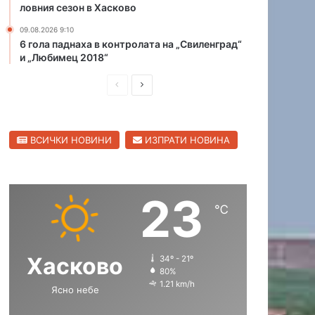
ловния сезон в Хасково
ж
д
09.08.2026 9:10
у
6 гола паднаха в контролата на „Свиленград“
и „Любимец 2018“
н
а
П
С
р
о
р
л
д
е
е
н
ВСИЧКИ НОВИНИ
ИЗПРАТИ НОВИНА
д
д
а
т
и
в
а
ш
а
о
23
н
щ
л
℃
и
а
а
м
с
с
п
Хасково
34º - 21º
т
т
и
80%
а
р
р
1.21 km/h
Ясно небе
д
а
а
а