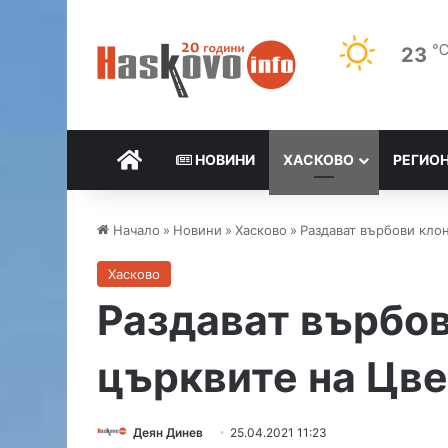
23
НАЧАЛО
НОВИНИ
ХАСКОВО
РЕГИО
Начало
»
Новини
»
Хасково
»
Раздават върбови кло
Хасково
Раздават върбов
църквите на Цв
Деян Динев
25.04.2021 11:23