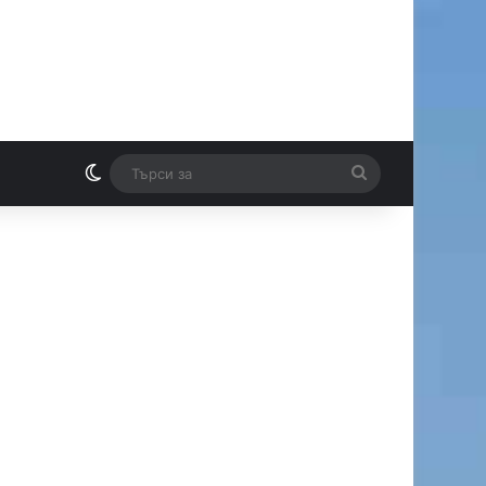
Switch skin
Търси
И
за