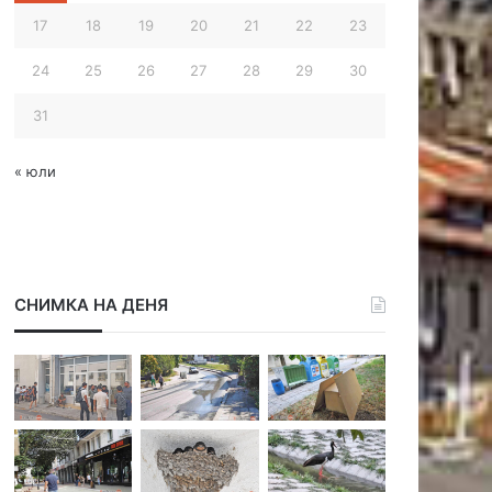
17
18
19
20
21
22
23
24
25
26
27
28
29
30
31
« юли
СНИМКА НА ДЕНЯ