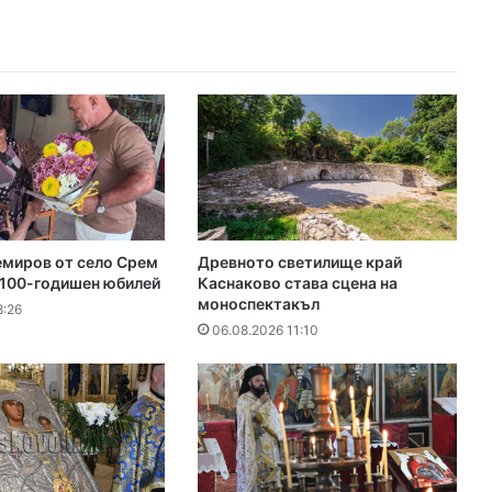
миров от село Срем
Древното светилище край
 100-годишен юбилей
Каснаково става сцена на
моноспектакъл
8:26
06.08.2026 11:10