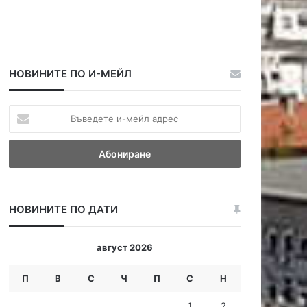
НОВИНИТЕ ПО И-МЕЙЛ
В
ъ
в
е
д
е
т
НОВИНИТЕ ПО ДАТИ
е
и
-
август 2026
м
е
П
В
С
Ч
П
С
Н
й
л
1
2