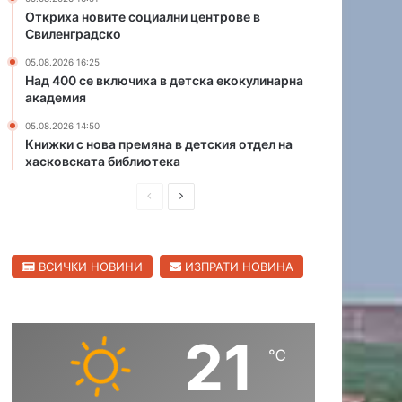
н
е
Откриха новите социални центрове в
м
Свиленградско
к
а
т
05.08.2026 16:25
ч
о
Над 400 се включиха в детска екокулинарна
н
р
академия
а
а
О
05.08.2026 14:50
с
Книжки с нова премяна в детския отдел на
Ф
и
хасковската библиотека
К
п
„
р
П
С
Х
е
а
р
л
д
с
и
е
е
к
р
ВСИЧКИ НОВИНИ
ИЗПРАТИ НОВИНА
д
д
о
е
Денят в снимки
в
и
в
з
о
у
ш
а
26.07.2026 10:20
“
л
21
н
щ
Снимка на деня: Извънгаба
т
℃
а
а
а
т
с
с