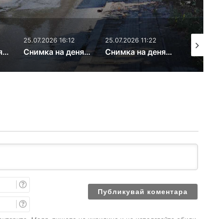
25.07.2026 16:12
25.07.2026 11:22
21.07.2026
Снимка на деня: Извънгабаритни отпадъци
Снимка на деня: Висящ проводник
Снимка на деня: Пълно гнездо
И
м
е
E
m
a