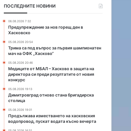
п
А
ПОСЛЕДНИТЕ НОВИНИ
р
Л
о
–
с
Х
06.08.2026 7:32
з
а
Предупреждение за нов горещ ден в
а
с
Хасковско
п
к
05.08.2026 20:54
ъ
о
Трима са под въпрос за първия шампионатен
р
в
мач на ОФК „Хасково“
в
о
и
в
05.08.2026 20:46
я
з
Медиците от МБАЛ – Хасково в защита на
директора си преди резултатите от новия
ш
а
конкурс
а
щ
м
и
05.08.2026 19:13
п
т
Димитровград отново стана бригадирска
и
а
столица
о
н
05.08.2026 19:01
н
а
Продължава изместването на хасковския
а
д
водопровод, пускат водата късно вечерта
т
и
е
р
05.08.2026 16:51