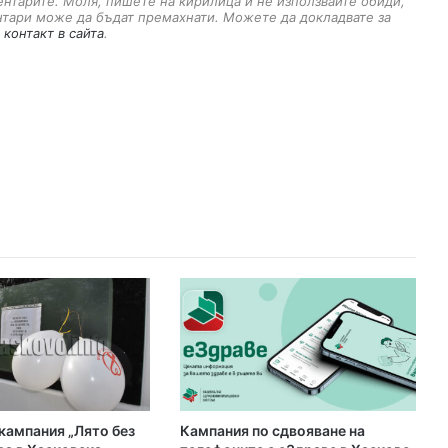
ментарите. Моля, пишете на кирилица и не използвайте обиди,
i
нтари може да бъдат премахнати. Можете да докладвате за
l
 контакт в сайта
.
ампания „Лято без
Кампания по сдвояване на