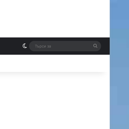
Switch skin
Търси
И
за