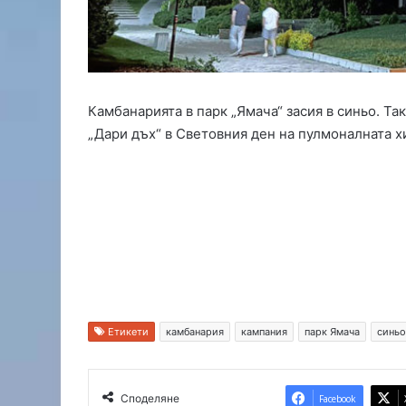
м
е
с
т
в
а
Камбанарията в парк „Ямача“ засия в синьо. Та
н
„Дари дъх“ в Световния ден на пулмоналната х
е
т
о
н
а
х
а
с
к
о
в
Етикети
камбанария
кампания
парк Ямача
синьо
с
к
и
Споделяне
Facebook
я