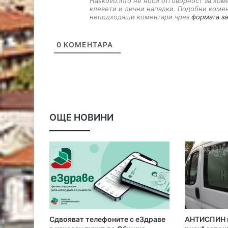
Haskovo.info не носи отговорност за ко
клевети и лични нападки. Подобни коме
неподходящи коментари чрез
формата за
0
КОМЕНТАРА
ОЩЕ НОВИНИ
Сдвояват телефоните с еЗдраве
АНТИСПИН к