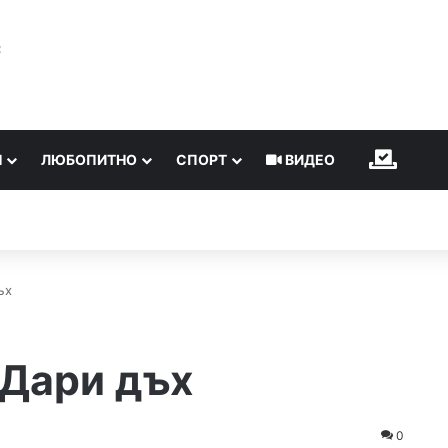
℃
Н
ЛЮБОПИТНО
СПОРТ
ВИДЕО
ИЗБОР
ъх
 Дари дъх
0