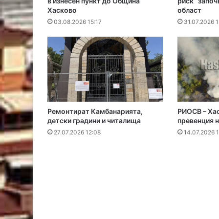
в изнесен пункт до Община
риск“ започ
Хасково
област
03.08.2026 15:17
31.07.2026 1
Ремонтират Камбанарията,
РИОСВ – Хас
детски градини и читалища
превенция 
27.07.2026 12:08
14.07.2026 