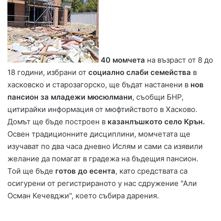
40 момчета
на възраст от 8 до
18 години, избрани от
социално слаби семейства
в
хасковско и старозагорско, ще бъдат настанени в
нов
пансион за младежи мюсюлмани
, съобщи БНР,
цитирайки информация от мюфтийството в Хасково.
Домът ще бъде построен в
казанлъшкото село Крън.
Освен традиционните дисциплини, момчетата ще
изучават по два часа дневно Ислям и сами са изявили
желание да помагат в градежа на бъдещия пансион.
Той ще бъде
готов до есента
, като средствата са
осигурени от регистрираното у нас сдружение "Али
Осман Кечевджи", което събира дарения.