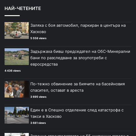
НАЙ-ЧЕТЕНИТЕ
Заляха с боя автомобил, паркиран в центъра на
Хасково
5 558 views
Задържаха бивш председател на ОбС-Минерални
бани по разследване за злоупотреби с
евросредства
4 436 views
По-тежко обвинение за биячите на басейновия
спасител, остават в ареста
3 695 views
Един е в Спешно отделение след катастрофа с
такси в Хасково
3 681 views
Започна строителството на 55 жилищни сгради в