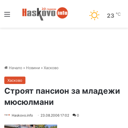
Меню
℃
23
Начало
»
Новини
»
Хасково
Хасково
Строят пансион за младежи
мюсюлмани
Haskovo.info
23.08.2006 17:02
0