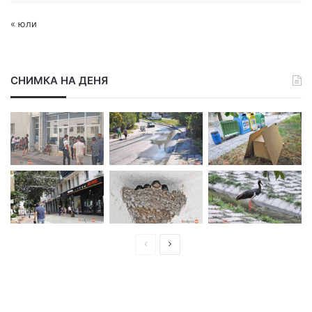
« юли
СНИМКА НА ДЕНЯ
П
С
р
л
е
е
д
д