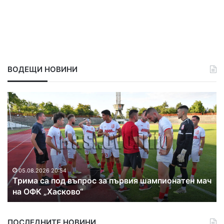
ВОДЕЩИ НОВИНИ
Т
М
р
е
и
д
м
и
а
ц
с
и
а
т
п
е
05.08.2026 20:54
Трима са под въпрос за първия шампионатен мач
о
о
на ОФК „Хасково“
д
т
в
М
ъ
Б
ПОСЛЕДНИТЕ НОВИНИ
п
А