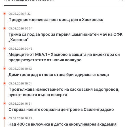
р
Л
о
–
06.08.2026 7:32
с
Х
Предупреждение за нов горещ ден в Хасковско
з
а
05.08.2026 20:54
а
с
Трима са под въпрос за първия шампионатен мач на ОФК
п
к
„Хасково“
ъ
о
р
в
05.08.2026 20:46
в
о
Медиците от МБАЛ – Хасково в защита на директора си
и
в
преди резултатите от новия конкурс
я
з
05.08.2026 19:13
ш
а
Димитровград отново стана бригадирска столица
а
щ
м
и
05.08.2026 19:01
п
т
Продължава изместването на хасковския водопровод,
пускат водата късно вечерта
и
а
о
н
05.08.2026 16:51
н
а
Откриха новите социални центрове в Свиленградско
а
д
т
и
05.08.2026 16:25
Над 400 се включиха в детска екокулинарна академия
е
р