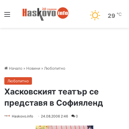
Меню
℃
29
Начало
»
Новини
»
Любопитно
Любопитно
Хасковският театър се
представя в Софияленд
Haskovo.info
24.08.2006 2:46
0