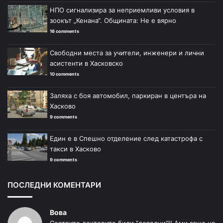
НПО сигнализира за неприемливи условия в
зоокът „Кенана“. Общината: Не е вярно
16 comments
Свободни места за учители, инженери и лични
асистенти в Хасковско
10 comments
Заляха с боя автомобил, паркиран в центъра на
Хасково
9 comments
Един е в Спешно отделение след катастрофа с
такси в Хасково
9 comments
ПОСЛЕДНИ КОМЕНТАРИ
Вова
Сестрите докторите били "доволни"!! Ами защо не