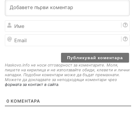
И
м
е
E
m
a
i
l
Haskovo.info не носи отговорност за коментарите. Моля,
пишете на кирилица и не използвайте обиди, клевети и лични
нападки. Подобни коментари може да бъдат премахнати.
Можете да докладвате за неподходящи коментари чрез
формата за контакт в сайта
.
0
КОМЕНТАРА