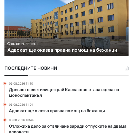
в
л
о
о
к
ж
а
и
т
х
щ
а
е
д
06.08.2026 11:01
Адвокат ще оказва правна помощ на бежанци
о
е
к
л
а
о
ПОСЛЕДНИТЕ НОВИНИ
з
з
в
а
а
о
06.08.2026 11:10
п
т
Древното светилище край Каснаково става сцена на
р
в
моноспектакъл
а
л
06.08.2026 11:01
в
и
Адвокат ще оказва правна помощ на бежанци
н
ч
а
а
06.08.2026 10:44
п
н
Отложиха дело за отвличане заради отпуските на двама
о
е
адвокати