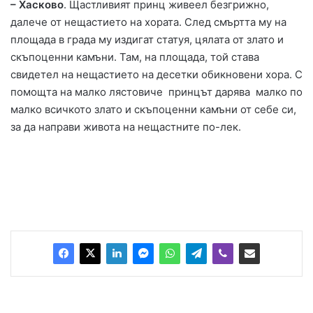
– Хасково
. Щастливият принц живеел безгрижно,
далече от нещастието на хората. След смъртта му на
площада в града му издигат статуя, цялата от злато и
скъпоценни камъни. Там, на площада, той става
свидетел на нещастието на десетки обикновени хора. С
помощта на малко лястовиче принцът дарява малко по
малко всичкото злато и скъпоценни камъни от себе си,
за да направи живота на нещастните по-лек.