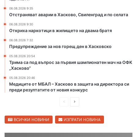
м
з
06.08.2026 9:35
о
а
Отстраняват аварии в Хасково, Свиленград и по селата
щ
р
н
а
06.08.2026 9:30
а
д
Откриха наркотици в жилището на двама братя
б
и
06.08.2026 7:32
е
о
Предупреждение за нов горещ ден в Хасковско
ж
т
а
п
05.08.2026 20:54
н
Трима са под въпрос за първия шампионатен мач на ОФК
у
„Хасково“
ц
с
и
к
05.08.2026 20:46
и
Медиците от МБАЛ – Хасково в защита на директора си
т
преди резултатите от новия конкурс
е
н
П
С
а
р
л
д
е
е
ВСИЧКИ НОВИНИ
ИЗПРАТИ НОВИНА
в
а
д
д
м
и
в