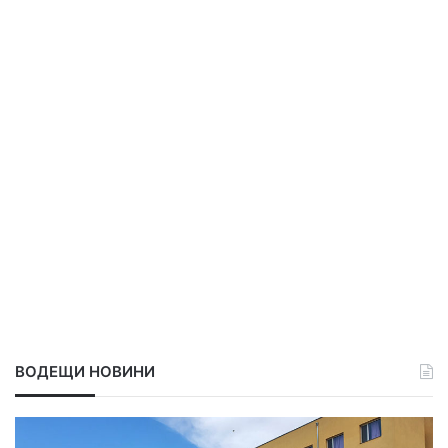
ВОДЕЩИ НОВИНИ
А
О
д
т