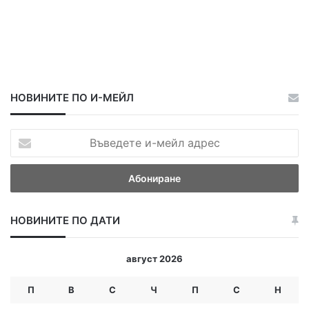
НОВИНИТЕ ПО И-МЕЙЛ
В
ъ
в
е
д
е
НОВИНИТЕ ПО ДАТИ
т
е
и
август 2026
-
м
П
В
С
Ч
П
С
Н
е