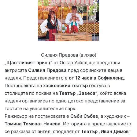
Силвия Предова (в ляво)
„Щастливият принц”
от Оскар Уайлд ще представи
актрисата
Силвия Предова
пред софийските деца в
неделя. Представлението е
от 12 часа в Софияленд
.
Постановката на
хасковския театър
гостува в
столицата по покана на
Театър „Завеса”
, който всяка
неделя организира по едно детско представление за
гостите на увеселителния парк.
Режисьор на постановката е
Съби Събев
, а художник –
Томина Томова- Начева
. Историята в представлението
се разказва от ангел, споделят от
Театър „Иван Димов”