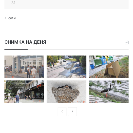
31
« юли
СНИМКА НА ДЕНЯ
П
С
р
л
е
е