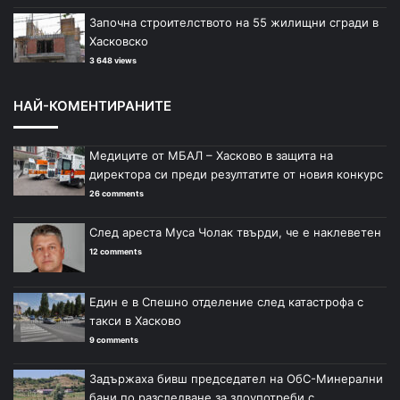
Започна строителството на 55 жилищни сгради в
Хасковско
3 648 views
НАЙ-КОМЕНТИРАНИТЕ
Медиците от МБАЛ – Хасково в защита на
директора си преди резултатите от новия конкурс
26 comments
След ареста Муса Чолак твърди, че е наклеветен
12 comments
Един е в Спешно отделение след катастрофа с
такси в Хасково
9 comments
Задържаха бивш председател на ОбС-Минерални
бани по разследване за злоупотреби с