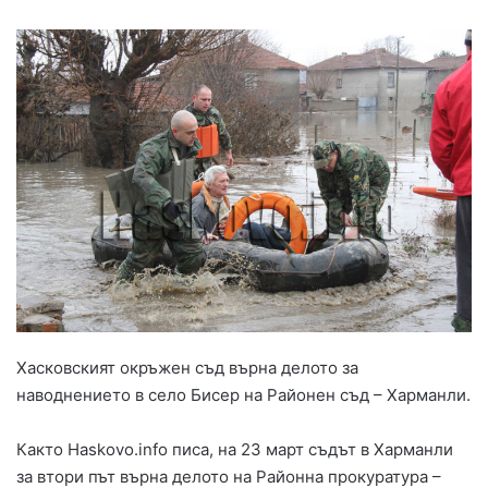
Хасковският окръжен съд върна делото за
наводнението в село Бисер на Районен съд – Харманли.
Както Haskovo.info писа, на 23 март съдът в Харманли
за втори път върна делото на Районна прокуратура –