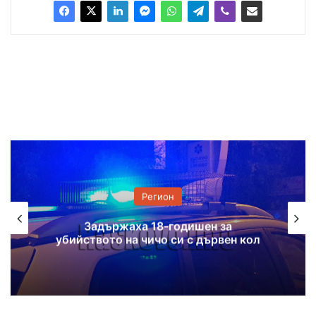
Регион
Два пожара гасиха в Хасковска
област