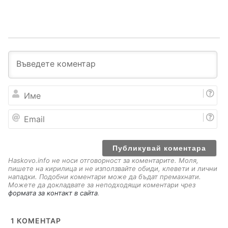
И
м
е
E
m
a
i
l
Haskovo.info не носи отговорност за коментарите. Моля,
пишете на кирилица и не използвайте обиди, клевети и лични
нападки. Подобни коментари може да бъдат премахнати.
Можете да докладвате за неподходящи коментари чрез
формата за контакт в сайта
.
1
КОМЕНТАР