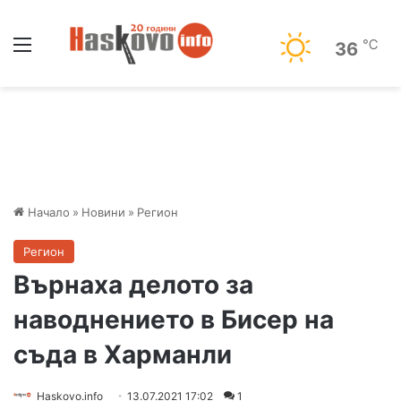
Меню
℃
36
Начало
»
Новини
»
Регион
Регион
Върнаха делото за
наводнението в Бисер на
съда в Харманли
Haskovo.info
13.07.2021 17:02
1