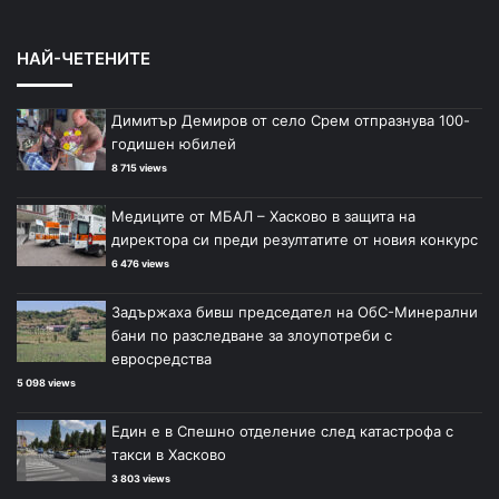
НАЙ-ЧЕТЕНИТЕ
Димитър Демиров от село Срем отпразнува 100-
годишен юбилей
8 715 views
Медиците от МБАЛ – Хасково в защита на
директора си преди резултатите от новия конкурс
6 476 views
Задържаха бивш председател на ОбС-Минерални
бани по разследване за злоупотреби с
евросредства
5 098 views
Един е в Спешно отделение след катастрофа с
такси в Хасково
3 803 views