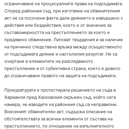
ограничаване на процесуалните права на подсъдимата.
Според районния съд, при изготвяне на обвинителния
акт не са посочени факти дали деянието е извършено с
действия или бездействия, което е от значение за
съставомерността на престъплението за което е
предявено обвинение. Липсват твърдения и за наличие
на причинно следствена връзка между осъщественото
от подсъдимата деяние и настъпилия резултат. Не са
очертани и елементите на разследваното
престъпление и от субективна страна, което е довело
до ограничаване правото на защита на подсъдимата.
Прокуратурата е протестирала решението на съда в
Харманли пред Хасковския окръжен съд, който сега
намира, че изводите на районния съд са неправилни.
Внесеният обвинителен акт, съдържа описание на
обстоятелствата за всички елементи от състава на
престъплението, по отношение на изпълнителното