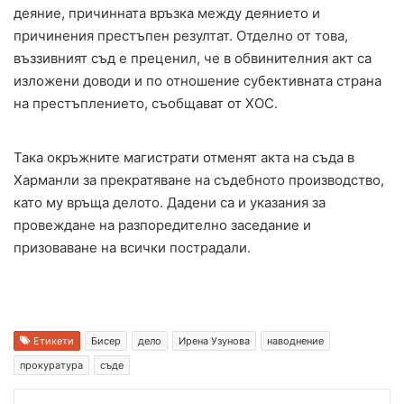
деяние, причинната връзка между деянието и
причинения престъпен резултат. Отделно от това,
въззивният съд е преценил, че в обвинителния акт са
изложени доводи и по отношение субективната страна
на престъплението, съобщават от ХОС.
Така окръжните магистрати отменят акта на съда в
Харманли за прекратяване на съдебното производство,
като му връща делото. Дадени са и указания за
провеждане на разпоредително заседание и
призоваване на всички пострадали.
Етикети
Бисер
дело
Ирена Узунова
наводнение
прокуратура
съде