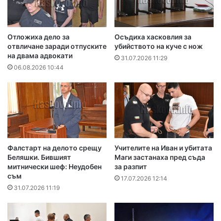
Отложиха дело за
Осъдиха хасковлия за
отвличане заради отпуските
убийството на куче с нож
на двама адвокати
31.07.2026 11:29
06.08.2026 10:44
Фалстарт на делото срещу
Учителите на Иван и убитата
Беляшки. Бившият
Маги застанаха пред съда
митнически шеф: Неудобен
за разпит
съм
17.07.2026 12:14
31.07.2026 11:19