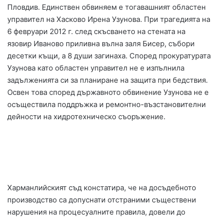
Пловдив. Единствен обвиняем е тогавашният областен
управител на Хасково Ирена Узунова. При трагедията на
6 февруари 2012 г. след скъсването на стената на
язовир Иваново приливна вълна заля Бисер, събори
десетки къщи, а 8 души загинаха. Според прокуратурата
Узунова като областен управител не е изпълнила
задълженията си за планиране на защита при бедствия.
Освен това според държавното обвинение Узунова не е
осъществила поддръжка и ремонтно-възстановителни
дейности на хидротехническо съоръжение.
Харманлийският съд констатира, че на досъдебното
производство са допуснати отстраними съществени
нарушения на процесуалните правила, довели до