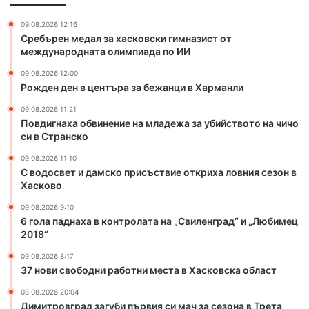
и
с
н
к
09.08.2026 12:16
е
о
Сребърен медал за хасковски гимназист от
н
п
международната олимпиада по ИИ
и
р
09.08.2026 12:00
е
и
Рожден ден в центъра за бежанци в Харманли
н
с
а
ъ
09.08.2026 11:21
м
с
Повдигнаха обвинение на младежа за убийството на чичо
л
т
си в Странско
а
в
09.08.2026 11:10
д
и
С водосвет и дамско присъствие откриха ловния сезон в
е
е
Хасково
ж
о
а
т
09.08.2026 9:10
6 гола паднаха в контролата на „Свиленград“ и „Любимец
з
к
2018“
а
р
у
и
09.08.2026 8:17
б
х
37 нови свободни работни места в Хасковска област
и
а
08.08.2026 20:04
й
л
Димитровград загуби първия си мач за сезона в Трета
с
о