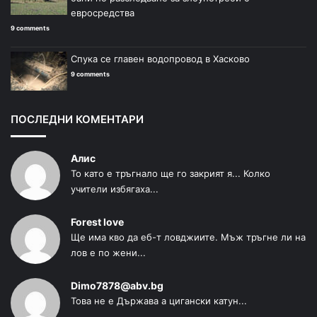
евросредства
9 comments
Спука се главен водопровод в Хасково
9 comments
ПОСЛЕДНИ КОМЕНТАРИ
Алис
То като е тръгнало ще го закрият я... Колко
учители избягаха...
Forest love
Ще има кво да еб-т ловджиите. Мъж тръгне ли на
лов е по жени...
Dimo7878@abv.bg
Това не е Държава а цигански катун...