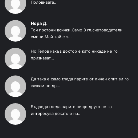
Половивата...
Нора Д.
Той протони всички.Само 3 гл.счетоводители
смени Май той е з...
Но Гелов какъв доктор е като никаде не го
признават...
Да така е само гледа парите от личен опит ви го
казвам по др...
Бъдчеда гледа парите нищо друго не го
интересува докато е на...