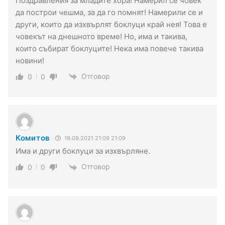
Поздравления за младите хора! Намерил се човек
да построи чешма, за да го помнят! Намерили се и
други, които да изхвърлят боклуци край нея! Това е
човекът на днешното време! Но, има и такива,
които събират боклуците! Нека има повече такива
новини!
Отговор
0
0
Комитов
19.09.2021 21:09 21:09
Има и други боклуци за изхвърляне.
Отговор
0
0