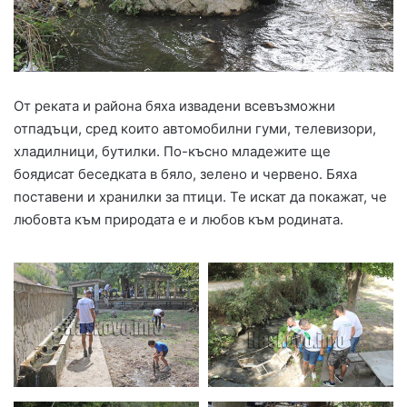
От реката и района бяха извадени всевъзможни
отпадъци, сред които автомобилни гуми, телевизори,
хладилници, бутилки. По-късно младежите ще
боядисат беседката в бяло, зелено и червено. Бяха
поставени и хранилки за птици. Те искат да покажат, че
любовта към природата е и любов към родината.