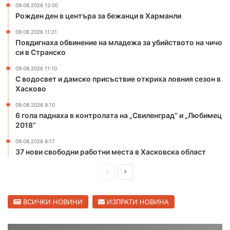
09.08.2026 12:00
и
е
Рожден ден в центъра за бежанци в Харманли
м
ж
н
а
09.08.2026 11:21
Повдигнаха обвинение на младежа за убийството на чичо
а
з
си в Странско
з
а
и
у
09.08.2026 11:10
с
б
С водосвет и дамско присъствие откриха ловния сезон в
т
и
Хасково
о
й
09.08.2026 9:10
т
с
6 гола паднаха в контролата на „Свиленград“ и „Любимец
м
т
2018“
е
в
ж
о
09.08.2026 8:17
д
т
37 нови свободни работни места в Хасковска област
у
о
н
П
С
н
а
а
р
л
р
ч
е
е
ВСИЧКИ НОВИНИ
ИЗПРАТИ НОВИНА
о
и
д
д
д
ч
н
о
и
в