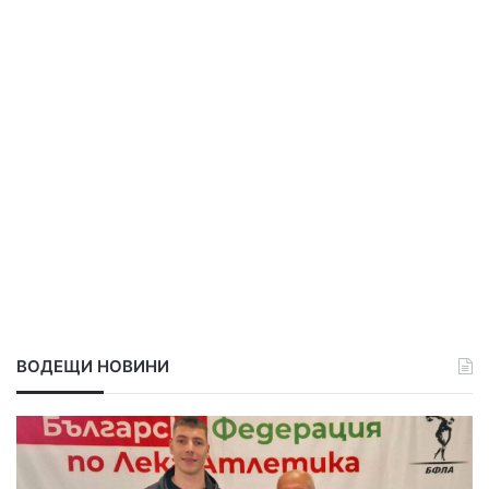
ВОДЕЩИ НОВИНИ
С
П
р
о
е
в