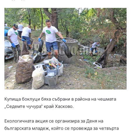
Купища боклуци бяха събрани в района на чешмата
„Седемте чучура“ край Хасково.
Екологичната акция се организира за Деня на
българската младеж, който се провежда за четвърта