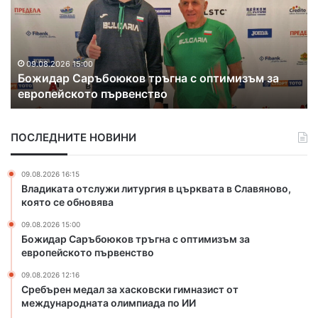
б
д
ъ
и
р
г
е
н
н
а
09.08.2026 12:16
Сребърен медал за хасковски гимназист от
м
х
международната олимпиада по ИИ
е
а
д
о
а
б
ПОСЛЕДНИТЕ НОВИНИ
л
в
з
и
а
н
09.08.2026 16:15
х
е
Владиката отслужи литургия в църквата в Славяново,
а
н
която се обновява
с
и
09.08.2026 15:00
к
е
Божидар Саръбоюков тръгна с оптимизъм за
о
н
европейското първенство
в
а
с
м
09.08.2026 12:16
к
л
Сребърен медал за хасковски гимназист от
и
международната олимпиада по ИИ
а
г
д