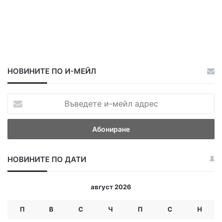
НОВИНИТЕ ПО И-МЕЙЛ
В
ъ
в
е
д
е
НОВИНИТЕ ПО ДАТИ
т
е
и
август 2026
-
м
П
В
С
Ч
П
С
Н
е