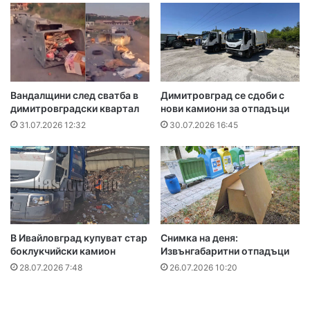
Вандалщини след сватба в
Димитровград се сдоби с
димитровградски квартал
нови камиони за отпадъци
31.07.2026 12:32
30.07.2026 16:45
В Ивайловград купуват стар
Снимка на деня:
боклукчийски камион
Извънгабаритни отпадъци
28.07.2026 7:48
26.07.2026 10:20