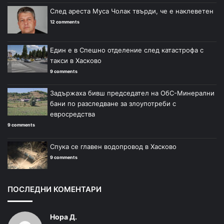
След ареста Муса Чолак твърди, че е наклеветен
12 comments
Един е в Спешно отделение след катастрофа с
такси в Хасково
9 comments
Задържаха бивш председател на ОбС-Минерални
бани по разследване за злоупотреби с
евросредства
9 comments
Спука се главен водопровод в Хасково
9 comments
ПОСЛЕДНИ КОМЕНТАРИ
Нора Д.