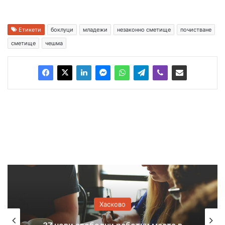
Етикети
боклуци
младежи
незаконно сметище
почистване
сметище
чешма
Хасково