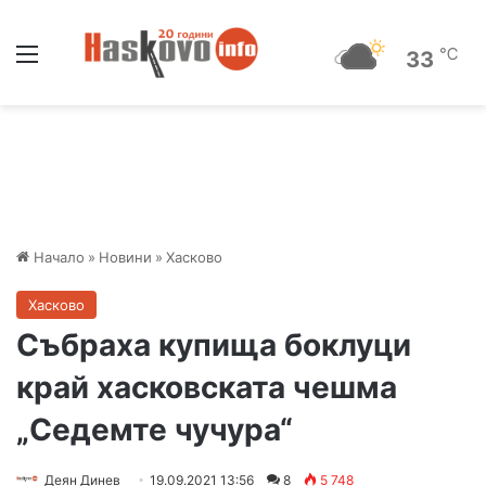
Меню
℃
33
Начало
»
Новини
»
Хасково
Хасково
Събраха купища боклуци
край хасковската чешма
„Седемте чучура“
Деян Динев
19.09.2021 13:56
8
5 748