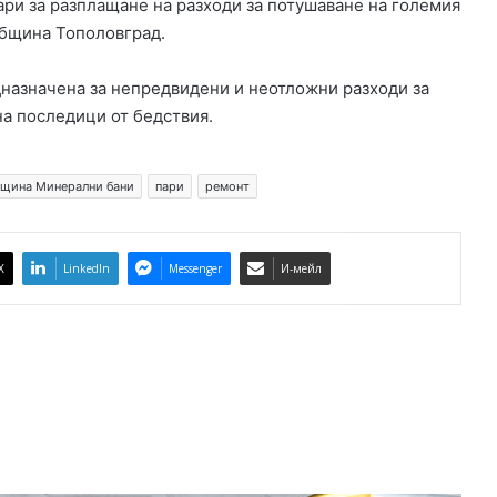
пари за разплащане на разходи за потушаване на големия
д
община Тополовград.
у
с
дназначена за непредвидени и неотложни разходи за
е
на последици от бедствия.
л
с
к
и
щина Минерални бани
пари
ремонт
п
ъ
т
X
LinkedIn
Messenger
И-мейл