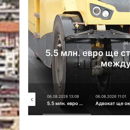
емонта на разбит
Ад
 път
06.08.2026 13:08
06.08.2026 11:01
06.08.2026
ъгнал от балиране на слама
5.5 млн. евро ще струва ремонта на разбит междуселски път
Адвокат ще оказва правна помощ на бежанци