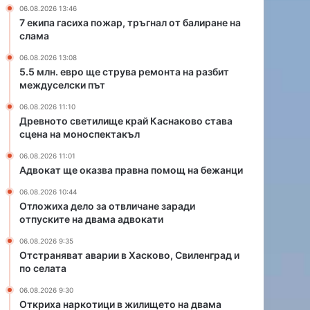
щ
п
06.08.2026 13:46
е
р
7 екипа гасиха пожар, тръгнал от балиране на
к
а
слама
р
в
06.08.2026 13:08
а
н
5.5 млн. евро ще струва ремонта на разбит
й
а
междуселски път
К
п
а
о
06.08.2026 11:10
с
м
Древното светилище край Каснаково става
сцена на моноспектакъл
н
о
а
щ
06.08.2026 11:01
к
н
Адвокат ще оказва правна помощ на бежанци
о
а
в
б
06.08.2026 10:44
Отложиха дело за отвличане заради
о
е
отпуските на двама адвокати
с
ж
т
а
06.08.2026 9:35
а
н
Отстраняват аварии в Хасково, Свиленград и
в
ц
по селата
а
и
06.08.2026 9:30
с
Откриха наркотици в жилището на двама
ц