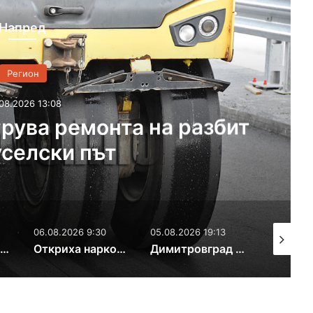
Напред
Регион
06.08.2026 11:01
вокат ще оказва правна пом
бежанци
 9:30
05.08.2026 19:13
05.08.2026 16:51
06
Откриха наркотици в жилището на двама братя
Димитровград отново стана бригадирска столица
Откриха новите социални центрове в Свиленградско