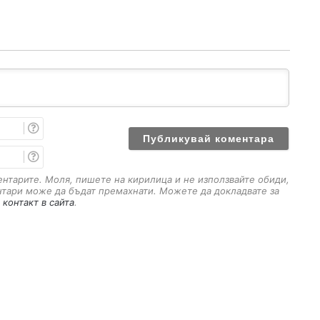
И
м
е
E
m
a
ментарите. Моля, пишете на кирилица и не използвайте обиди,
i
нтари може да бъдат премахнати. Можете да докладвате за
l
 контакт в сайта
.