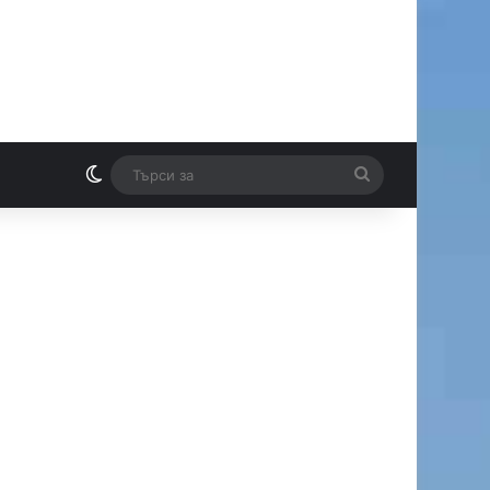
Switch skin
Търси
И
за