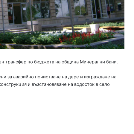
р
у
в
а
р
е
м
о
н
т
ен трансфер по бюджета на община Минерални бани.
а
н
ени за аварийно почистване на дере и изграждане на
а
р
конструкция и възстановяване на водосток в село
а
з
б
и
т
м
е
ж