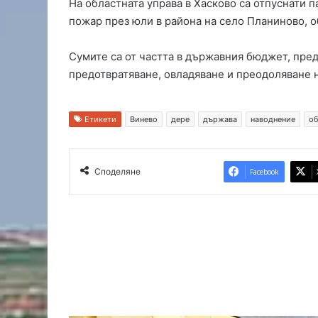
На областната управа в Хасково са отпуснати 
с
пожар през юли в района на село Планиново, 
л
а
Сумите са от частта в държавния бюджет, пре
м
предотвратяване, овладяване и преодоляване 
а
Етикети
Винево
дере
държава
наводнение
об
Споделяне
Facebook