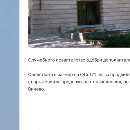
а
р
,
т
р
ъ
г
н
а
л
Служебното правителство одобри допълнител
о
т
Средствата в размер на 645 171 лв. са предвид
б
а
съоръжения за предпазване от наводнения, ре
л
Винево.
и
р
а
н
е
н
а