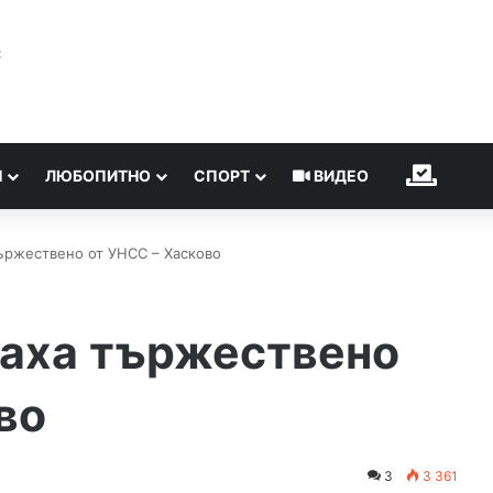
℃
Н
ЛЮБОПИТНО
СПОРТ
ВИДЕО
ИЗБОР
ържествено от УНСС – Хасково
раха тържествено
во
3
3 361