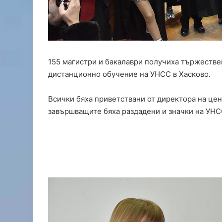
е
щ
у
к
ъ
р
155 магистри и бакалаври получиха тържестве
л
дистанционно обучение на УНСС в Хасково.
е
ж
и
Всички бяха приветствани от директора на цен
в
завършващите бяха раздадени и значки на УНС
Т
о
п
о
л
о
в
г
р
а
д