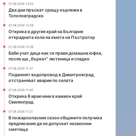
с
в
07.08.2026 14:55
е
о
Два дни пръскат срещу кърлежи в
п
д
Тополовградско
р
в
07.08.2026 13:28
а
Д
Откриха в другия край на България
в
и
открадната кола на кмета на Пъстрогор
и
м
д
и
07.08.2026 12:38
о
т
Баби учат деца как се прави домашна юфка,
после ще „бъркат“ лютеница и сладко
м
р
а
о
07.08.2026 11:47
ш
в
Подменят водопровод в Димитровград,
н
г
отстраняват аварии по селата
а
р
07.08.2026 11:40
ю
а
Откриха 8 иракчани в камион край
ф
д
Свиленград
к
,
а
о
07.08.2026 11:21
,
т
В пожароопасния сезон общините получиха
п
с
предписания да не допускат незаконни
о
сметища
т
с
р