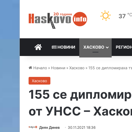
37
НАЧАЛО
НОВИНИ
ХАСКОВО
РЕГИО
Начало
»
Новини
»
Хасково
»
155 се дипломираха т
Хасково
155 се дипломи
от УНСС – Хаско
Деян Динев
30.11.2021 18:36