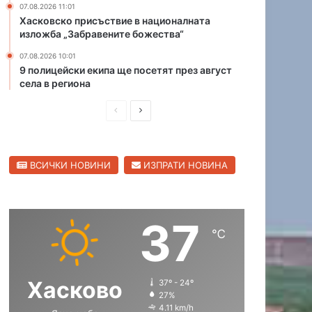
07.08.2026 11:01
л
а
Хасковско присъствие в националната
е
н
изложба „Забравените божества“
щ
я
е
07.08.2026 10:01
в
9 полицейски екипа ще посетят през август
„
а
села в региона
б
т
ъ
а
П
С
р
в
к
р
л
а
а
р
е
е
т
и
ВСИЧКИ НОВИНИ
ИЗПРАТИ НОВИНА
д
д
“
и
л
и
в
п
ю
о
ш
а
т
с
37
н
щ
е
е
℃
н
а
а
л
и
а
с
с
ц
т
Хасково
37º - 24º
т
т
а
а
27%
и
р
р
4.11 km/h