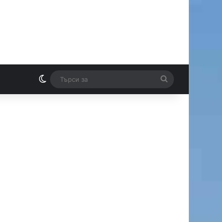
Switch skin
Търси
И
за