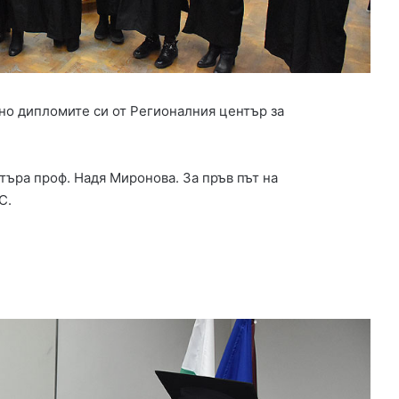
р
а
й
н
а
Б
но дипломите си от Регионалния център за
ъ
л
г
а
търа проф. Надя Миронова. За пръв път на
р
С.
и
я
о
т
к
р
а
д
н
а
т